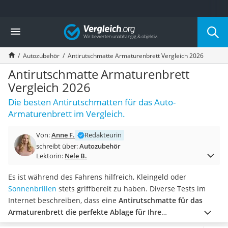
Die beliebtesten Vergleiche nach Kategorie
Vergleich
Auto & Motor
Fahrradträger-Anhängerkupplung (4 Fahrräder)
Autozubehör
Antirutschmatte Armaturenbrett Vergleich 2026
Fahrradträger
Fahrradträger (Anhängerkupplung)
Antirutschmatte Armaturenbrett
Fahrradträger 3 Fahrräder
Vergleich 2026
Benzinkanister (20 l)
Die besten Antirutschmatten für das Auto-
Dashcam
Armaturenbrett im Vergleich.
Fahrradträger E-Bike
Benzinkanister
Von:
Anne F.
Redakteurin
Marderschreck
schreibt über:
Autozubehör
Wagenheber 3t
Lektorin:
Nele B.
AGM-Batterie Wohnmobil
Thule-Fahrradträger
Es ist während des Fahrens hilfreich, Kleingeld oder
FM-Transmitter
Sonnenbrillen
stets griffbereit zu haben. Diverse Tests im
Sommerreifen 205/55 R16
Internet beschreiben, dass eine
Antirutschmatte für das
Autobatterie-Ladegerät
Armaturenbrett die perfekte Ablage für Ihre
Starthilfe mit Kompressor
Wertgegenstände
ist. Diese bleibt sicher liegen und fällt