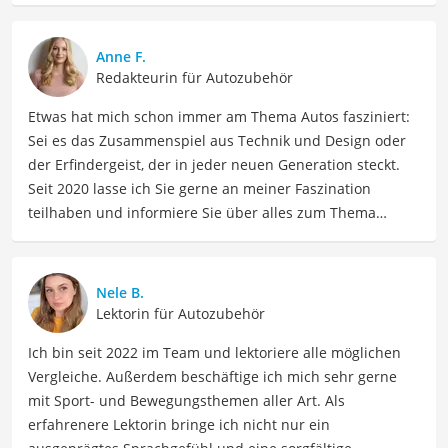
Anne F.
Redakteurin für Autozubehör
Etwas hat mich schon immer am Thema Autos fasziniert:
Sei es das Zusammenspiel aus Technik und Design oder
der Erfindergeist, der in jeder neuen Generation steckt.
Seit 2020 lasse ich Sie gerne an meiner Faszination
teilhaben und informiere Sie über alles zum Thema
Automobil. Als Fachautorin für den Bereich Auto teile ich
mein Wissen über verschiedene Automarken, Modelle,
Fahrzeugtechnologien und Autotrends. Meine Beiträge
Nele B.
umfassen detaillierte Fahrzeugvergleiche,
Lektorin für Autozubehör
Fahrzeugwartungstipps, Kaufberatungen und Neuigkeiten
Ich bin seit 2022 im Team und lektoriere alle möglichen
aus der Automobilindustrie.
Vergleiche. Außerdem beschäftige ich mich sehr gerne
Der Antirutschmatte Armaturenbrett-Vergleich ist aus
mit Sport- und Bewegungsthemen aller Art. Als
unserer Sicht besonders empfehlenswert für
Autofahrer
erfahrenere Lektorin bringe ich nicht nur ein
und
Fahrzeugbesitzer
.