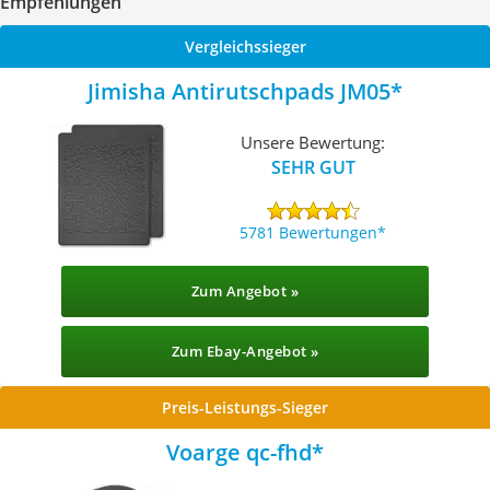
Empfehlungen
Vergleichssieger
Jimisha Antirutschpads JM05
Unsere Bewertung:
SEHR GUT
5781 Bewertungen
Zum Angebot »
Zum Ebay-Angebot »
Preis-Leistungs-Sieger
Voarge qc-fhd