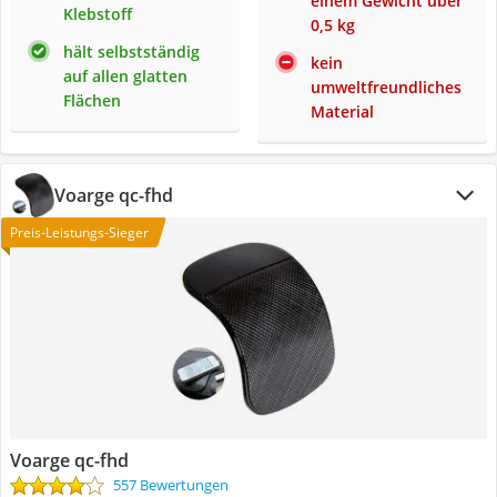
einem Gewicht über
Klebstoff
0,5 kg
hält selbstständig
kein
auf allen glatten
umweltfreundliches
Flächen
Material
Voarge qc-fhd
Preis-Leistungs-Sieger
Voarge qc-fhd
557 Bewertungen