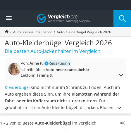
Die beliebtesten Vergleiche nach Kategorie
Vergleich
Auto & Motor
Fahrradträger-Anhängerkupplung (4 Fahrräder)
Autoinnenraumzubehör
Auto-Kleiderbügel Vergleich 2026
Fahrradträger
Fahrradträger (Anhängerkupplung)
Auto-Kleiderbügel Vergleich 2026
Fahrradträger 3 Fahrräder
Die besten Auto-Jackenhalter im Vergleich.
Benzinkanister (20 l)
Dashcam
Von:
Anne F.
Redakteurin
Fahrradträger E-Bike
schreibt über:
Autoinnenraumzubehör
Benzinkanister
Lektorin:
Janina S.
Marderschreck
Wagenheber 3t
Kleiderbügel
sind nicht nur im Schrank zu finden. Auch im
AGM-Batterie Wohnmobil
Auto ergeben diese Sinn, um Ihre
Klamotten während der
Thule-Fahrradträger
Fahrt oder im Kofferraum nicht zu zerknittern
. Für
FM-Transmitter
gewöhnlich ist ein Auto-Kleiderbügel für Jacken, Blusen,
Sommerreifen 205/55 R16
Hemden und Kleider geeignet. Möchten Sie auch Hosen
Autobatterie-Ladegerät
darauf ablegen, ist laut gängigen Online-Tests auf eine
1 - 2 von 8:
Beste Auto-Kleiderbügel
im Vergleich
Starthilfe mit Kompressor
zusätzliche Querstrebe zu achten.
Wählen Sie jetzt aus