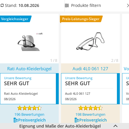
Alkoholtester
unserer Produkttabelle einen
Auto-Kleiderbügel mit einer
Produkte filtern
Stand:
10.08.2026
Felgenbaum
Eignung für Hosen
, um den vollen Nutzen genießen zu
Wagenheber
können. Überzeugt hat uns hier im August 2026 besonders
Vergleichssieger
Preis-Leistungs-Sieger
Rostumwandler
das Modell
Rati Auto-Kleiderbügel
*
mit seinen Eigenschaften.
Service
1 / 8
2 / 8
Rati Auto-Kleiderbügel
Audi 4L0 061 127
Vo
Unsere Bewertung
Unsere Bewertung
U
SEHR GUT
SEHR GUT
Rati Auto-Kleiderbügel
Audi 4L0 061 127
V
08/2026
08/2026
0
196 Bewertungen
198 Bewertungen
Preis­vergleich
Preis­vergleich
Eignung und Maße der Auto-Kleiderbügel