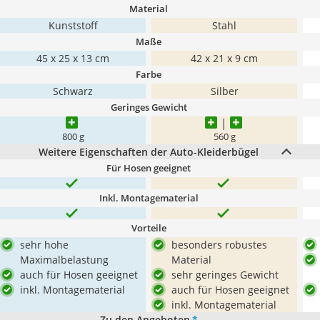
Material
Kunststoff
Stahl
Maße
45 x 25 x 13 cm
42 x 21 x 9 cm
Farbe
Schwarz
Silber
Geringes Gewicht
800 g
560 g
Weitere Eigenschaften der Auto-Kleiderbügel
Für Hosen geeignet
Inkl. Montagematerial
Vorteile
sehr hohe
besonders robustes
Maximalbelastung
Material
auch für Hosen geeignet
sehr geringes Gewicht
inkl. Montagematerial
auch für Hosen geeignet
inkl. Montagematerial
Zu den Angeboten
*