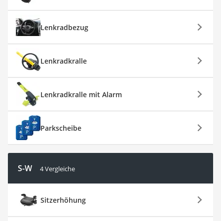
Lenkradbezug
Lenkradkralle
Lenkradkralle mit Alarm
Parkscheibe
S-W
4 Vergleiche
Sitzerhöhung