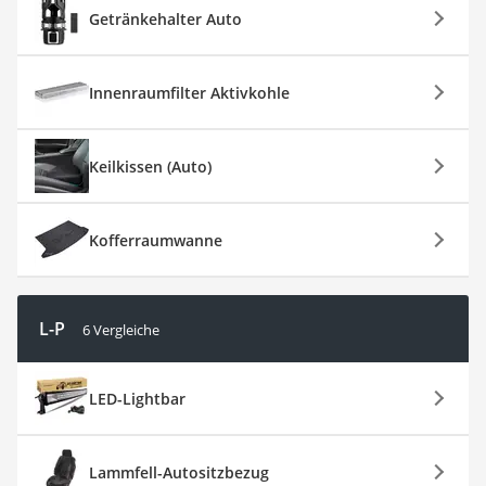
Getränkehalter Auto
Innenraumfilter Aktivkohle
Keilkissen (Auto)
Kofferraumwanne
L-P
6 Vergleiche
LED-Lightbar
Lammfell-Autositzbezug