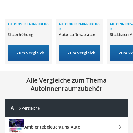
Alkoholtester
Felgenbaum
Diesel-Additiv
Wagenheber
AUTOINNENRAUMZUBEHÖ
AUTOINNENRAUMZUBEHÖ
AUTOINNENR
R
R
R
Service
Sitzerhöhung
Auto-Luftmatratze
Sitzkissen 
Zum Vergleich
Zum Vergleich
Zum Ve
Alle Vergleiche zum Thema
Autoinnenraumzubehör
A
6 Vergleiche
Ambientebeleuchtung Auto