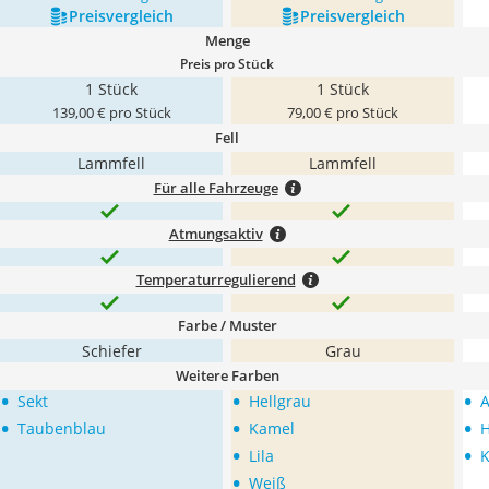
Preis­vergleich
Preis­vergleich
Menge
Preis pro Stück
1 Stück
1 Stück
139,00 € pro Stück
79,00 € pro Stück
Fell
Lammfell
Lammfell
Für alle Fahrzeuge
Atmungsaktiv
Temperaturregulierend
Farbe / Muster
Schiefer
Grau
Weitere Farben
•
•
•
Sekt
Hellgrau
A
•
•
•
Taubenblau
Kamel
H
•
•
Lila
•
Weiß