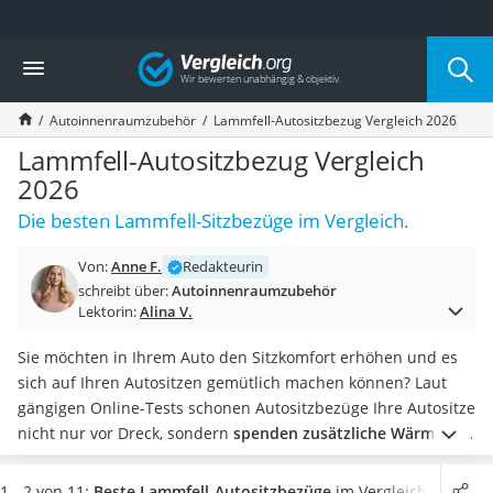
Die beliebtesten Vergleiche nach Kategorie
Vergleich
Auto & Motor
Fahrradträger-Anhängerkupplung (4 Fahrräder)
Autoinnenraumzubehör
Lammfell-Autositzbezug Vergleich 2026
Fahrradträger
Fahrradträger (Anhängerkupplung)
Lammfell-Autositzbezug Vergleich
Fahrradträger 3 Fahrräder
2026
Benzinkanister (20 l)
Die besten Lammfell-Sitzbezüge im Vergleich.
Dashcam
Fahrradträger E-Bike
Von:
Anne F.
Redakteurin
Benzinkanister
schreibt über:
Autoinnenraumzubehör
Marderschreck
Lektorin:
Alina V.
Wagenheber 3t
AGM-Batterie Wohnmobil
Sie möchten in Ihrem Auto den Sitzkomfort erhöhen und es
Thule-Fahrradträger
sich auf Ihren Autositzen gemütlich machen können? Laut
FM-Transmitter
gängigen Online-Tests schonen Autositzbezüge Ihre Autositze
Sommerreifen 205/55 R16
nicht nur vor Dreck, sondern
spenden zusätzliche Wärme
. Sie
Autobatterie-Ladegerät
finden eine große Auswahl an Lammfell-Autositzbezügen und
Starthilfe mit Kompressor
Sitzbezügen aus Kunstfell. Echtfell ist dabei besonders
1 - 2 von 11:
Beste Lammfell-Autositzbezüge
im Vergleich