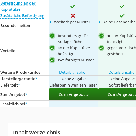
Befestigung an der
Kopfstütze
Zusätzliche Befestigung
•
•
zweifarbiges Muster
keine Besonderhe
Besonderheiten
besonders große
an der Kopfstüt
Auflagefläche
befestigt
an der Kopfstütze
gegen Verrutsc
Vorteile
befestigt
gesichert
zweifarbiges Muster
Weitere Produktinfos
Details ansehen
Details ansehe
Herstellergarantie
*
keine Angabe
keine Angabe
Lieferzeit
*
Lieferbar in wenigen Tagen
Sofort lieferba
Zum Angebot »
Zum Angebot 
Zum Angebot
*
Erhältlich bei
*
Inhaltsverzeichnis