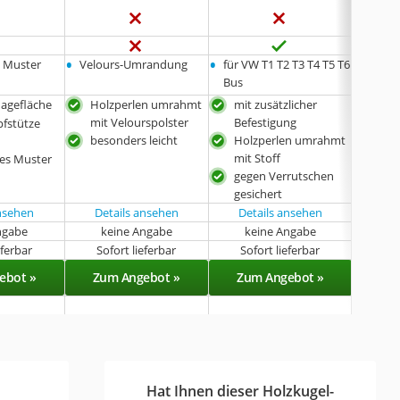
•
•
•
s Muster
Velours-Umrandung
für VW T1 T2 T3 T4 T5 T6
zweif
Bus
lagefläche
Holzperlen umrahmt
mit zusätzlicher
gro
mit Velourspolster
Befestigung
pfstütze
an 
besonders leicht
Holzperlen umrahmt
befe
mit Stoff
ges Muster
zwe
gegen Verrutschen
gesichert
ansehen
Details ansehen
Details ansehen
Det
ngabe
keine Angabe
keine Angabe
eferbar
Sofort lieferbar
Sofort lieferbar
Sof
ebot »
Zum Angebot »
Zum Angebot »
Zu
Hat Ihnen dieser Holzkugel-