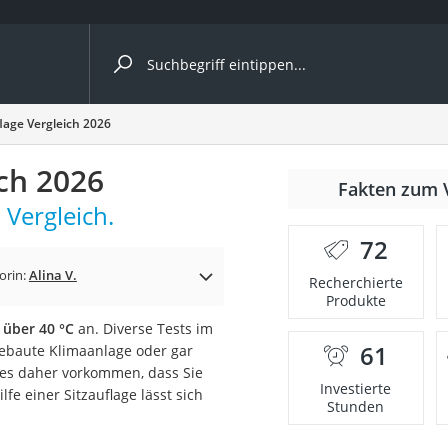
ergleiche nach Kategorie
lage Vergleich 2026
ängerkupplung (4 Fahrräder)
ich 2026
Fakten zum 
nhängerkupplung)
 Vergleich.
ahrräder
72
l)
orin:
Alina V.
Recherchierte
Produkte
 über 40 °C
an. Diverse Tests im
ke
61
gebaute Klimaanlage oder gar
n es daher vorkommen, dass Sie
Investierte
fe einer Sitzauflage lässt sich
Stunden