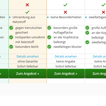
•
•
•
iten
Umrandung aus
keine Besonderheiten
zweifarbige
Netzstoff
ze
gegen Verrutschen
besonders große
große Auf
gesichert
Auflagefläche
an der Ko
hen
Holzperlen umrahmt
an der Kopfstütze
befestigt
mit Netzstoff
befestigt
zweifarbi
besonders leicht
zweifarbiges Muster
n
Details ansehen
Details ansehen
Details 
ohne Garantie
keine Angabe
keine A
r
Sofort lieferbar
Sofort lieferbar
Sofort li
»
Zum Angebot »
Zum Angebot »
Zum Ang