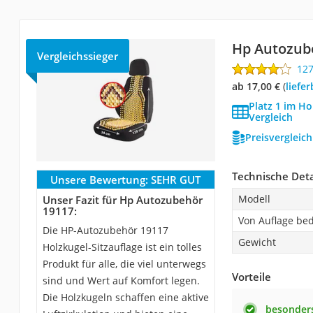
Hp Autozub
Vergleichssieger
12
ab 17,00 €
(
Liefe
Platz 1 im Ho
Vergleich
Preisvergleic
Technische Deta
Unsere Bewertung:
SEHR GUT
Modell
Unser Fazit für Hp Autozubehör
19117:
Von Auflage bed
Die HP-Autozubehör 19117
Gewicht
Holzkugel-Sitzauflage ist ein tolles
Produkt für alle, die viel unterwegs
Vorteile
sind und Wert auf Komfort legen.
Die Holzkugeln schaffen eine aktive
besonders