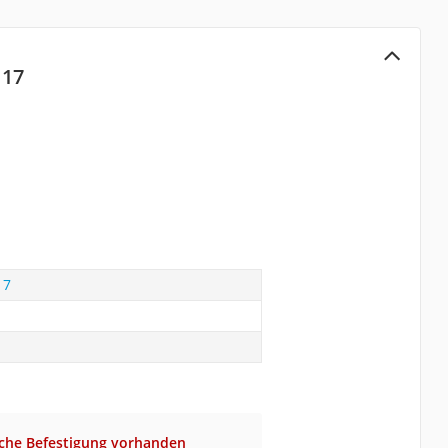
117
17
iche Befestigung vorhanden