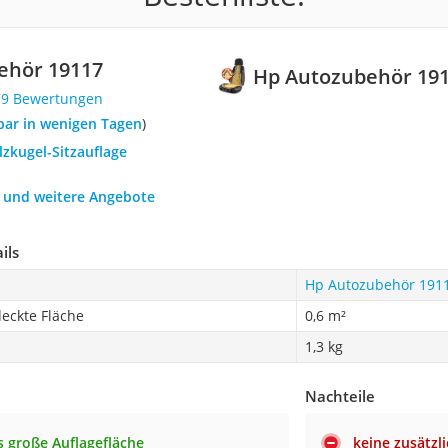
ehör 19117
Hp Autozubehör 19
79 Bewertungen
rbar in wenigen Tagen
)
lzkugel-Sitzauflage
h und weitere Angebote
ils
Hp Autozubehör 191
eckte Fläche
0,6 m²
1,3 kg
Nachteile
 große Auflagefläche
keine zusätzl