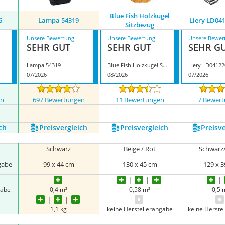
Blue Fish Holzkugel
6
Lampa 54319
Liery LD04
Sitzbezug
Unsere Bewertung
Unsere Bewertung
Unsere Bewer
SEHR GUT
SEHR GUT
SEHR G
Lampa 54319
Blue Fish Holzkugel Sitzbezug
Liery LD04122
07/2026
08/2026
07/2026
en
697 Bewertungen
11 Bewertungen
7 Bewer
ch
Preis­vergleich
Preis­vergleich
Preis­v
Schwarz
Beige / Rot
Schwarz
gabe
99 x 44 cm
130 x 45 cm
129 x 
gabe
0,4 m²
0,58 m²
0,5 
1,1 kg
keine Herstellerangabe
keine Herste