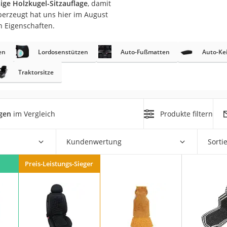
sige Holzkugel-Sitzauflage
, damit
nmobil
erzeugt hat uns hier im August
er
n Eigenschaften.
en
Lordosenstützen
Auto-Fußmatten
Auto-Kei
/55 R16
gerät
Traktorsitze
pressor
agen
im Vergleich
Produkte filtern
Kundenwertung
Sorti
Preis-Leistungs-Sieger