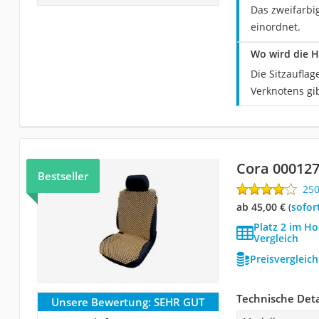
Das zweifarbi
einordnet.
Wo wird die H
Die Sitzaufla
Verknotens gib
Cora 00012
Bestseller
25
ab 45,00 €
(
Sofor
Platz 2 im Ho
Vergleich
Preisvergleic
Technische Deta
Unsere Bewertung:
SEHR GUT