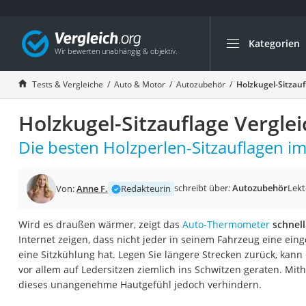
Kategorien
Die beliebtesten V
Auto & Motor
Tests & Vergleiche
Auto & Motor
Autozubehör
Holzkugel-Sitzauf
Fahrradträger-Anh
Holzkugel-Sitzauflage Vergle
Fahrradträger
Fahrradträger (A
Die besten Holzperlen-Sitzauflagen im
Fahrradträger 3 F
Benzinkanister (20 
schreibt über:
Autozubehör
Lekt
Von:
Anne F.
Redakteurin
Dashcam
Wird es draußen wärmer, zeigt das
Auto-Thermometer
schnell
Fahrradträger E-Bi
Internet zeigen, dass nicht jeder in seinem Fahrzeug eine ein
Benzinkanister
eine Sitzkühlung hat. Legen Sie längere Strecken zurück, kan
vor allem auf Ledersitzen ziemlich ins Schwitzen geraten. Mithil
Marderschreck
dieses unangenehme Hautgefühl jedoch verhindern.
Wagenheber 3t