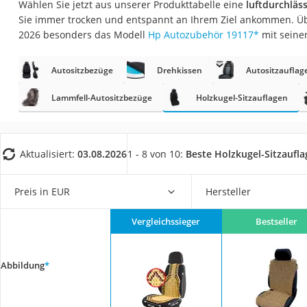
Wählen Sie jetzt aus unserer Produkttabelle eine
luftdurchläs
AGM-Batterie Woh
Sie immer trocken und entspannt an Ihrem Ziel ankommen. Üb
Thule-Fahrradträg
2026 besonders das Modell
Hp Autozubehör 19117
*
mit seine
FM-Transmitter
Autositzbezüge
Drehkissen
Autositzauflag
Sommerreifen 205
Autobatterie-Lade
Lammfell-Autositzbezüge
Holzkugel-Sitzauflagen
Starthilfe mit Kom
Alkoholtester
Aktualisiert:
03.08.2026
1 - 8 von 10:
Beste Holzkugel-Sitzaufl
Felgenbaum
Diesel-Additiv
Preis in EUR
Hersteller
Wagenheber
Vergleichssieger
Bestseller
Service
Abbildung
*