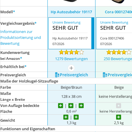
Modell
*
Hp Autozubehör 19117
Cora 00012740
Unsere Bewertung
Unsere Bewertung
Vergleichsergebnis
*
SEHR GUT
SEHR GUT
Informationen zur
Produktsortierung und
Hp Autozubehör 19117
Cora 000127406
Bewertung
07/2026
07/2026
Kundenwertung
*
bei Amazon
1279 Bewertungen
250 Bewertung
Erhältlich bei
*
mehr anzeigen
Preis­vergleich
Preis­verglei
Preis­vergleich
Maße der Holzkugel-Sitzauflage
Farbe
Beige/Braun
Beige
Maße
128 x 38 cm
keine Herstelleran
Länge x Breite
Von Auflage bedeckte
0,6 m²
keine Herstelleran
Fläche
Gewicht
1,3 kg
2,5 kg
Funktionen und Eigenschaften