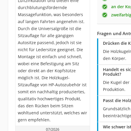
Luftzirkulation und bieten eine
an der Ko
durchblutungsfördernde
Massagefunktion, was besonders
zweifarbi
auf langen Fahrten angenehm ist.
Durch die Universalgröße ist die
Fragen und Ant
Sitzauflage für alle gängigen
Autositze passend, jedoch ist sie
Drücken die K
nicht für Ledersitze geeignet. Die
Die Holzkugel
Montage ist einfach und schnell,
den Körper.
wobei eine Befestigung am Sitz
Handelt es si
oder direkt an der Kopfstütze
Produkt?
möglich ist. Die Holzkugel-
Die Kugel der
Sitzauflage von HP-Autozubehör ist
Produktion.
somit ein nachhaltig produziertes,
qualitativ hochwertiges Produkt,
Passt die Hol
das den Rücken beim Sitzen
Grundsätzlich 
wohltuend unterstützt, welches wir
beeinträchtig
gern empfehlen.
Wie schwer is
07/2026