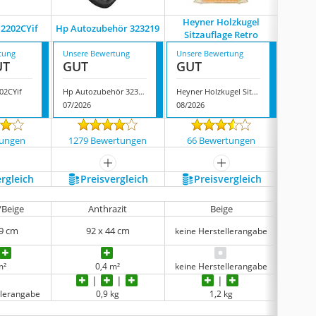
Heyner Holzkugel
12202CYif
Hp Autozubehör 323219
Car
Sitzauflage Retro
tung
Unsere Bewertung
Unsere Bewertung
Unsere
UT
GUT
GUT
GUT
02CYif
Hp Autozubehör 323219
Heyner Holzkugel Sitzauflage Retro
Carpoi
07/2026
08/2026
07/202
tungen
1279 Bewertungen
66 Bewertungen
302
mehr anzeigen
mehr anzeigen
ergleich
Preis­vergleich
Preis­vergleich
P
/Beige
Anthrazit
Beige
B
39 cm
92 x 44 cm
1
keine Herstellerangabe
m²
0,4 m²
keine Herstellerangabe
llerangabe
0,9 kg
1,2 kg
keine 