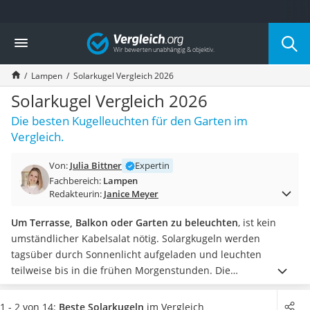
Die beliebtesten Vergleiche nach Kategorie
Vergleich
Wohnen
Matratzen-Topper
Lampen
Solarkugel Vergleich 2026
Matratzen
Konferenzlautsprecher
Solarkugel Vergleich 2026
Tageslichtlampe
Die besten Kugelleuchten für den Garten im
Badlüfter
Vergleich.
Ergonomischer Bürostuhl
Bürohocker
Von:
Julia Bittner
Expertin
Außenleuchte mit Kamera
Fachbereich:
Lampen
Ozongeneratoren
Redakteurin:
Janice Meyer
Akku-Tischlampe
Konferenzmikrofon
Um Terrasse, Balkon oder Garten zu beleuchten
, ist kein
Klappmatratze
umständlicher Kabelsalat nötig. Solargkugeln werden
Duschkopf mit Kalkfilter
tagsüber durch Sonnenlicht aufgeladen und leuchten
Aktenvernichter Sicherheitsstufe 4
teilweise bis in die frühen Morgenstunden. Die
Bettgitter
umweltfreundlichen Gartenleuchten bestehen damit jeden
Spannbettlaken
Öko-Test
.
Von kleinen Modellen unter 30 cm Durchmesser,
1 - 2 von 14:
Beste Solarkugeln
im Vergleich