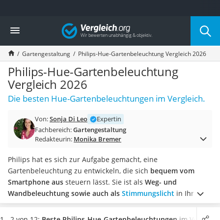
Die beliebtesten Vergleiche nach Kategorie
Vergleich
Baumarkt
Tresor feuerfest
Gartengestaltung
Philips-Hue-Gartenbeleuchtung Vergleich 2026
Makita-Akku-Rasenmäher
Kappsäge
Philips-Hue-Gartenbeleuchtung
Smartes Türschloss
Vergleich 2026
Akku-Rasentrimmer
Die besten Hue-Gartenbeleuchtungen im Vergleich.
Feuchtigkeitsmessgerät
Split-Klimaanlage 2 Innengeräte
Von:
Sonja Di Leo
Expertin
Pelletofen
Fachbereich:
Gartengestaltung
Bohrmaschine
Redakteurin:
Monika Bremer
Tiefbrunnenpumpe
Fliesenschneider
Philips hat es sich zur Aufgabe gemacht, eine
Hochdruckreiniger
Gartenbeleuchtung zu entwickeln, die sich
bequem vom
Doppelschleifer
Smartphone aus
steuern lässt. Sie ist als
Weg- und
Überwachungskamera
Wandbeleuchtung sowie auch als
Stimmungslicht
in Ihrem
Benzinrasenmäher mit Elektrostart
Garten verwendbar. Online-Tests empfehlen eine Philips-
Akku-Laubsauger
Hue-Gartenbeleuchtung mit einer
IP-Schutzklasse von
1 - 2 von 12:
Beste Philips-Hue-Gartenbeleuchtungen
im Vergleich