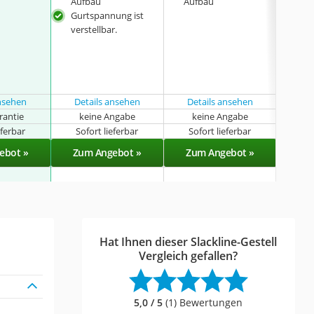
Aufbau
Aufbau
Auf
Gurtspannung ist
flex
verstellbar.
ansehen
Details ansehen
Details ansehen
rantie
keine Angabe
keine Angabe
eferbar
Sofort lieferbar
Sofort lieferbar
Sof
ebot »
Zum Angebot »
Zum Angebot »
Zu
Hat Ihnen dieser Slackline-Gestell
Vergleich gefallen?
5,0 / 5
(1) Bewertungen