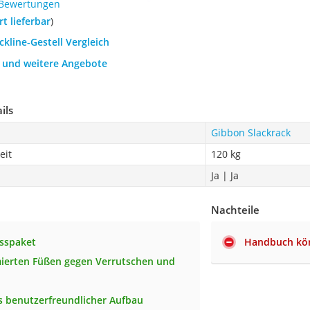
 Bewertungen
ort lieferbar
)
ckline-Gestell Vergleich
h und weitere Angebote
ils
Gibbon Slackrack
eit
120 kg
Ja | Ja
Nachteile
esspaket
Handbuch kön
ierten Füßen gegen Verrutschen und
 benutzerfreundlicher Aufbau