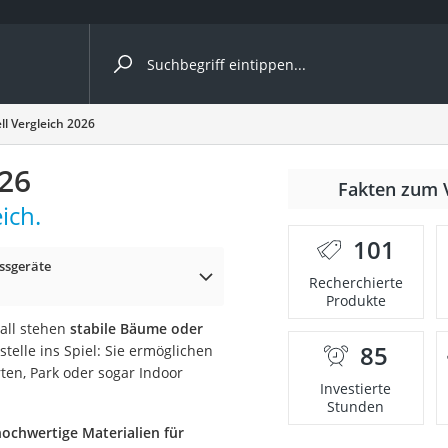
ergleiche nach Kategorie
ll Vergleich 2026
026
Fakten zum 
ich.
er
101
ssgeräte
Recherchierte
Produkte
rall stehen
stabile Bäume oder
85
elle ins Spiel: Sie ermöglichen
rten, Park oder sogar Indoor
Investierte
Stunden
ochwertige Materialien für