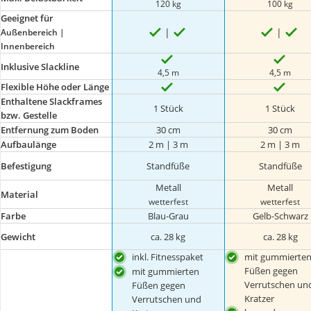
120 kg
100 kg
Geeignet für
Außenbereich |
Innenbereich
Inklusive Slackline
4,5 m
4,5 m
Flexible Höhe oder Länge
Enthaltene Slackframes
1 Stück
1 Stück
bzw. Gestelle
Entfernung zum Boden
30 cm
30 cm
Aufbaulänge
2 m | 3 m
2 m | 3 m
Befestigung
Standfüße
Standfüße
Metall
Metall
Material
wetterfest
wetterfest
Farbe
Blau-Grau
Gelb-Schwarz
Gewicht
ca. 28 kg
ca. 28 kg
inkl. Fitnesspaket
mit gummierte
Füßen gegen
mit gummierten
Verrutschen un
Füßen gegen
Kratzer
Verrutschen und