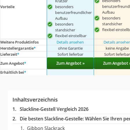
besonders
Kratzer
benutzerfreundl
Vorteile
besonders
Aufbau
benutzerfreundlicher
besonders
Aufbau
standsicher
besonders
flexibel einstell
standsicher
flexibel einstellbar
Weitere Produktinfos
Details ansehen
Details ansehe
Herstellergarantie
*
ohne Garantie
keine Angabe
Lieferzeit
*
Sofort lieferbar
Sofort lieferba
Zum Angebot »
Zum Angebot 
Zum Angebot
*
Erhältlich bei
*
Inhaltsverzeichnis
Slackline-Gestell Vergleich 2026
Die besten Slackline-Gestelle:
Wählen Sie Ihren per
Gibbon Slackrack