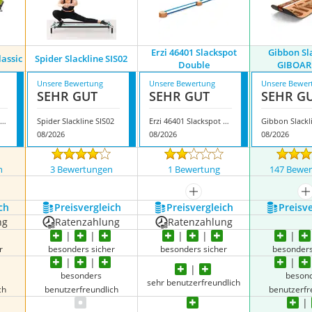
Erzi 46401 Slackspot
Gibbon Sl
assic
Spider Slackline SIS02
Double
GIBOAR
Unsere Bewertung
Unsere Bewertung
Unsere Bewer
SEHR GUT
SEHR GUT
SEHR G
Gibbon Slackrack Classic
Spider Slackline SIS02
Erzi 46401 Slackspot Double
08/2026
08/2026
08/2026
n
3 Bewertungen
1 Bewertung
147 Bewe
nzeigen
mehr anzeigen
m
ch
Preis­vergleich
Preis­vergleich
Preis­v
ng
Ratenzahlung
Ratenzahlung
r
besonders sicher
besonders sicher
besonders
besonders
beson
sehr benutzerfreundlich
ch
benutzerfreundlich
benutzerfr