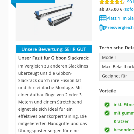
90
ab 375,00 €
(
Sof
Platz 1 im Sla
Preisvergleic
Technische Deta
Unsere Bewertung:
SEHR GUT
Modell
Unser Fazit für Gibbon Slackrack:
Im Vergleich zu anderen Slacklines
Max. Belastbark
überzeugt uns die Gibbon-
Geeignet für
Slackrack durch ihre Flexibilität
und ihre einfache Montage. Mit
Vorteile
einer Aufbaulänge von 2 oder 3
Metern und einem Stretchband
inkl. Fitn
eignet sie sich ideal für ein
mit gumm
effektives Ganzkörpertraining. Die
Kratzer
mitgelieferten Handgriffe und das
besonders
Übungsposter sorgen für eine