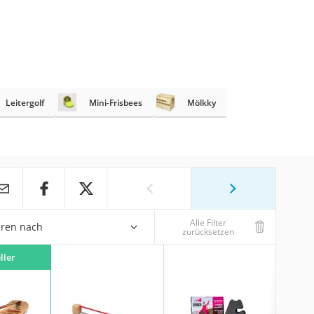
Leitergolf
Mini-Frisbees
Mölkky
Alle Filter
eren nach
zurücksetzen
ller