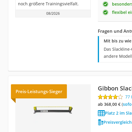
noch größere Trainingsvielfalt.
besonders
flexibel e
08/2026
Fragen und Ant
Mit bis zu wie
Das Slackline-
andere Modell
Gibbon Slac
Preis-Leistungs-Sieger
77
ab 368,00 €
(
Sof
Platz 2 im Sla
Preisvergleic