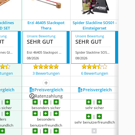
acklines
Erzi 46405 Slackspot
Spider Slackline SOS01 -
Gonge 
D SET
Thera
Einsteigerset
tung
Unsere Bewertung
Unsere Bewertung
Unsere
UT
SEHR GUT
SEHR GUT
GUT
Gibbon Slacklines GIBOARD SET
Erzi 46405 Slackspot Thera
Spider Slackline SOS01 - Einsteigerset
08/2026
08/2026
08/202
rtungen
3 Bewertungen
6 Bewertungen
8 
ehr anzeigen
mehr anzeigen
ergleich
Preis­vergleich
Preis­vergleich
P
Ratenzahlung
 sicher
besonders sicher
sehr sicher
ders
besonders
sehr benutzerfreundlich
eundlich
benutzerfreundlich
benu