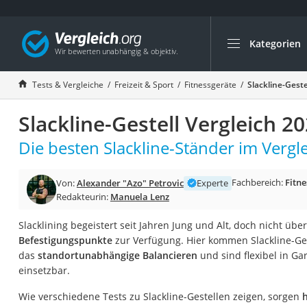
Kategorien
Die beliebtesten V
Freizeit & Sport
Tests & Vergleiche
Freizeit & Sport
Fitnessgeräte
Slackline-Geste
Gartentrampolin
Slackline-Gestell Vergleich 2
Trampolin
Metalldetektor
Die besten Slackline-Ständer im Vergle
Eufab-Fahrradträg
Fachbereich:
Fitne
Von:
Alexander "Azo" Petrovic
Experte
Trampolin 366 cm
Redakteurin:
Manuela Lenz
Fahrradschloss
Slacklining begeistert seit Jahren Jung und Alt, doch nicht übe
Aluminium-Koffer
Befestigungspunkte
zur Verfügung. Hier kommen Slackline-Gest
Futterboot
das
standortunabhängige Balancieren
und sind flexibel in Ga
einsetzbar.
Air Bike
E-Bike-Dreirad
Wie verschiedene Tests zu Slackline-Gestellen zeigen, sorgen
h