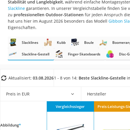
Stabilität und Langlebigkeit
, während einfache Montagesyste
Trekkingschuhe H
Slackline
garantieren. In unserer Vergleichstabelle finden Sie
Reisetasche mit Ro
zu
professionellen Outdoor-Stationen
für jeden Anspruch di
hat uns hier im August 2026 besonders das Modell
Gibbon Sla
Klimmzugstation
Eigenschaften.
Koffer
Nachtsichtgerät
Slacklines
Kubb
Boule
Boomeran
Faltschloss
Slackline-Gestell
Finger-Skateboards
Disc-G
Handgepäck-Koffe
Vibrationsplatte
Aktualisiert:
03.08.2026
1 - 8 von 14:
Beste Slackline-Gestelle
im
Wanderschuhe He
Sicherheitsweste R
Preis in EUR
Hersteller
Service
Vergleichssieger
Preis-Leistungs-Si
Abbildung
*