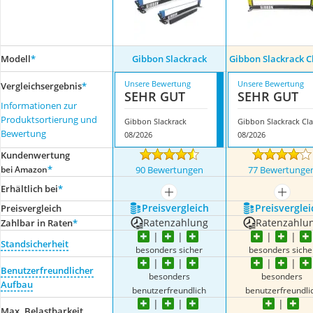
Modell
*
Gibbon Slackrack
Gibbon Slackrack Cl
Unsere Bewertung
Unsere Bewertung
Vergleichsergebnis
*
SEHR GUT
SEHR GUT
Informationen zur
Produktsortierung und
Gibbon Slackrack
Bewertung
08/2026
08/2026
Kundenwertung
*
bei Amazon
90 Bewertungen
77 Bewertunge
Erhältlich bei
*
mehr anzeigen
mehr a
Preis­vergleich
Preis­verglei
Preis­vergleich
Ratenzahlung
Ratenzahlu
Zahlbar in Raten
*
Standsicherheit
besonders sicher
besonders siche
Benutzerfreundlicher
besonders
besonders
Aufbau
benutzerfreundlich
benutzerfreundli
Max. Belastbarkeit