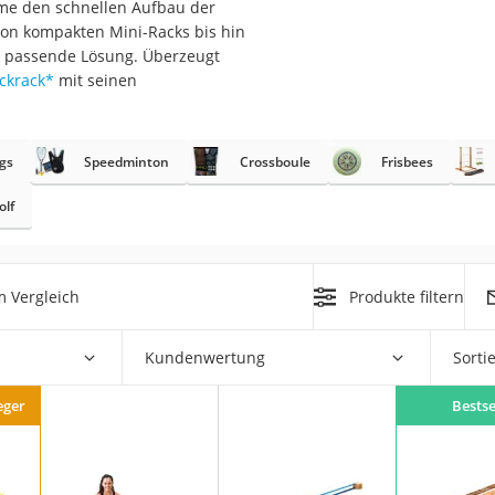
me den schnellen Aufbau der
erren
 von kompakten Mini-Racks bis hin
llen
e passende Lösung. Überzeugt
ckrack
*
mit seinen
gs
Speedminton
Crossboule
Frisbees
olf
r
 Vergleich
Produkte filtern
rren
eiten
Kundenwertung
Sorti
eger
Bestse