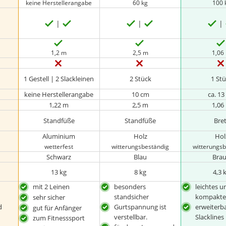
keine Herstellerangabe
60 kg
100 
1,2 m
2,5 m
1,06
1 Gestell | 2 Slackleinen
2 Stück
1 St
keine Herstellerangabe
10 cm
ca. 1
1,22 m
2,5 m
1,06
Standfüße
Standfüße
Bre
Aluminium
Holz
Hol
wetterfest
witterungsbeständig
witterungs
Schwarz
Blau
Bra
13 kg
8 kg
4,3 
n
mit 2 Leinen
besonders
leichtes u
standsicher
kompakte
sehr sicher
d
Gurtspannung ist
erweiterba
gut für Anfänger
verstellbar.
Slacklines
zum Fitnesssport