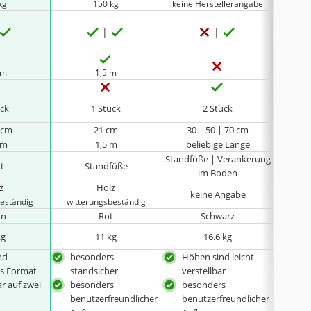
kg
150 kg
keine Herstellerangabe
 m
1,5 m
ück
1 Stück
2 Stück
3 cm
21 cm
30 | 50 | 70 cm
 m
1,5 m
beliebige Länge
bel
Standfüße | Verankerung
tt
Standfüße
Verank
im Boden
z
Holz
keine Angabe
beständig
witterungsbeständig
un
Rot
Schwarz
kg
11 kg
‎16.6 kg
keine 
nd
besonders
Höhen sind leicht
leic
s Format
standsicher
verstellbar
tran
r auf zwei
besonders
besonders
bes
benutzerfreundlicher
benutzerfreundlicher
ben