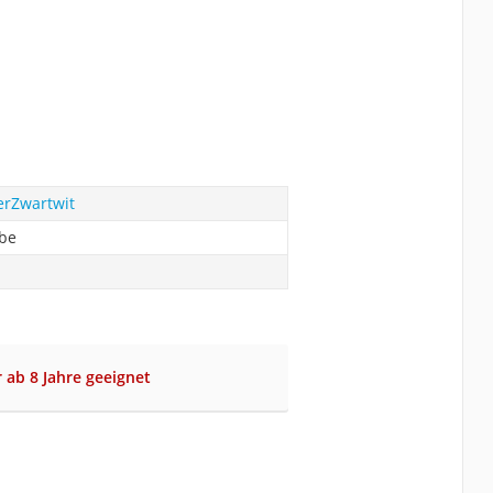
rZwartwit
abe
r ab 8 Jahre geeignet