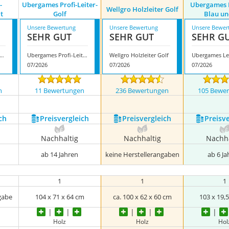
-
Ubergames Profi-Leiter-
Ubergames L
Wellgro Holzleiter Golf
t
Golf
Blau un
Unsere Bewertung
Unsere Bewertung
Unsere Bewer
SEHR GUT
SEHR GUT
SEHR G
games UG-LadderZwartwit
Ubergames Profi-Leiter-Golf
Wellgro Holzleiter Golf
07/2026
07/2026
07/2026
n
11 Bewertungen
236 Bewertungen
105 Bewe
ch
Preis­vergleich
Preis­vergleich
Preis­v
Nachhaltig
Nachhaltig
Nachha
ab 14 Jahren
keine Herstellerangaben
ab 6 J
1
1
1
gabe
104 x 71 x 64 cm
ca. 100 x 62 x 60 cm
‎103 x 19,
Holz
Holz
Hol