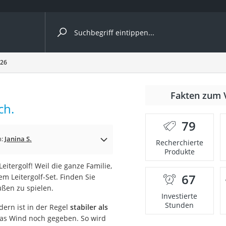
ergleiche nach Kategorie
026
Kameras
er
Fakten zum 
ch.
79
der
n:
Janina S.
Recherchierte
Produkte
eitergolf! Weil die ganze Familie,
67
em Leitergolf-Set. Finden Sie
ußen zu spielen.
Investierte
Stunden
dern ist in der Regel
stabiler als
was Wind noch gegeben. So wird