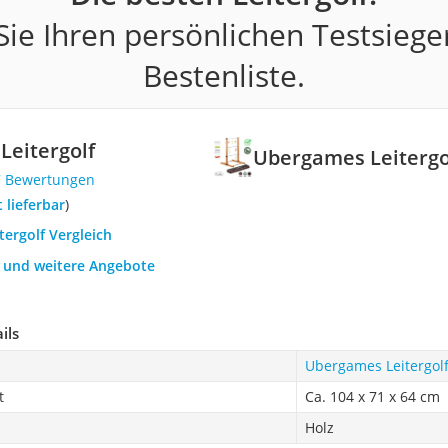
ie Ihren persönlichen Testsiege
Bestenliste.
eitergolf
Ubergames Leitergo
7 Bewertungen
t lieferbar
)
itergolf Vergleich
h und weitere Angebote
ils
Ubergames Leitergol
t
Ca. 104 x 71 x 64 cm
Holz