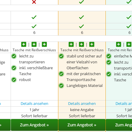
6
6
6
hluss
Tasche mit Reißverschluss
Tasche mit Reißverschluss
Tasche mit Re
leicht zu
stabil und sicher auf
einfache 
transportieren
einer Vielzahl von
ige
leicht zu
inkl. verschließbare
Oberflächen
transport
Tasche
mit der praktischen
bare
inkl. vers
robust
Transporttasche
Tasche
Langlebiges Material
n
Details ansehen
Details ansehen
Details 
1 Jahr
keine Angabe
1 Ja
r
Sofort lieferbar
Sofort lieferbar
Sofort li
»
Zum Angebot »
Zum Angebot »
Zum Ang