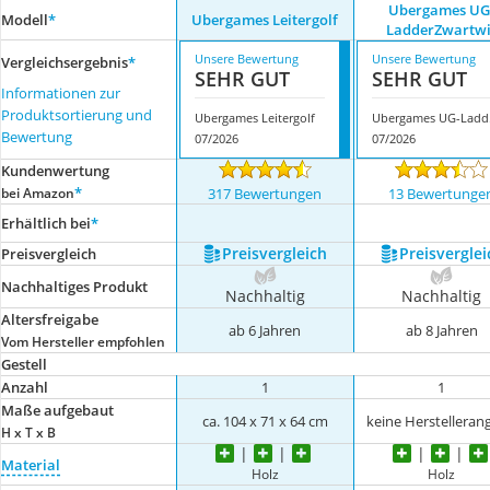
Ubergames UG
Modell
*
Ubergames Leitergolf
LadderZwartwi
Unsere Bewertung
Unsere Bewertung
Vergleichsergebnis
*
SEHR GUT
SEHR GUT
Informationen zur
Produktsortierung und
Ubergames Leitergolf
Uber
Bewertung
07/2026
07/2026
Kundenwertung
*
bei Amazon
317 Bewertungen
13 Bewertunge
Erhältlich bei
*
Preis­vergleich
Preis­verglei
Preis­vergleich
Nachhaltiges Produkt
Nachhaltig
Nachhaltig
Altersfreigabe
ab 6 Jahren
ab 8 Jahren
Vom Hersteller empfohlen
Gestell
Anzahl
1
1
Maße aufgebaut
ca. 104 x 71 x 64 cm
keine Herstelleran
H x T x B
Material
Holz
Holz