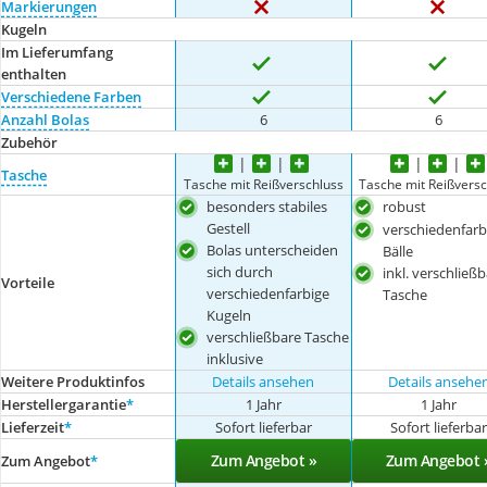
Markierungen
Kugeln
Im Lieferumfang
enthalten
Verschiedene Farben
Anzahl Bolas
6
6
Zubehör
Tasche
Tasche mit Reißverschluss
Tasche mit Reißversc
besonders stabiles
robust
Gestell
verschiedenfarb
Bolas unterscheiden
Bälle
sich durch
inkl. verschließ
Vorteile
verschiedenfarbige
Tasche
Kugeln
verschließbare Tasche
inklusive
Weitere Produktinfos
Details ansehen
Details ansehe
Herstellergarantie
*
1 Jahr
1 Jahr
Lieferzeit
*
Sofort lieferbar
Sofort lieferba
Zum Angebot »
Zum Angebot 
Zum Angebot
*