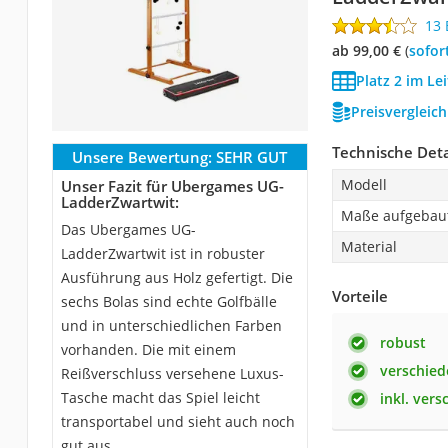
13
ab 99,00 €
(
Sofor
Platz 2 im Le
Preisvergleic
Technische Deta
Unsere Bewertung:
SEHR GUT
Modell
Unser Fazit für Ubergames UG-
LadderZwartwit:
Maße aufgebau
Das Ubergames UG-
Material
LadderZwartwit ist in robuster
Ausführung aus Holz gefertigt. Die
Vorteile
sechs Bolas sind echte Golfbälle
und in unterschiedlichen Farben
robust
vorhanden. Die mit einem
verschied
Reißverschluss versehene Luxus-
Tasche macht das Spiel leicht
inkl. ver
transportabel und sieht auch noch
gut aus.