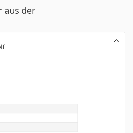
r aus der
lf
f