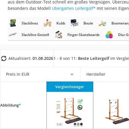
aus dem Outdoor-Test schnell ein großes Vergnügen. Überzeug
Babyphone
besonders das Modell
Ubergames Leitergolf
*
mit seinen Eigen
Treppenschutzgitt
Kindersitz ab 4 Ja
Slacklines
Kubb
Boule
Boomeran
Kinderroller 3 Räd
Slackline-Gestell
Finger-Skateboards
Disc-G
Ferngesteuertes A
Kindersitz 15–36 k
Aktualisiert:
01.08.2026
1 - 8 von 11:
Beste Leitergolf
im Vergle
Barfußschuhe Kin
Kinderfahrradhel
Preis in EUR
Hersteller
Kinder-Mikroskop
Ferngesteuerter 
Vergleichssieger
Service
Abbildung
*