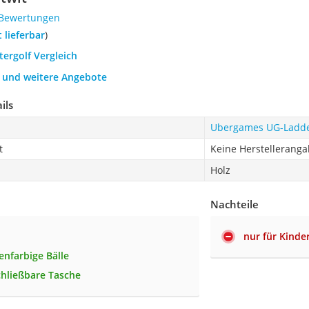
 Bewertungen
t lieferbar
)
itergolf Vergleich
h und weitere Angebote
ils
Ubergames UG-Ladde
t
Keine Herstellerang
Holz
Nachteile
nur für Kinde
enfarbige Bälle
schließbare Tasche