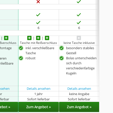
6
6
ißverschluss
Tasche mit Reißverschluss
keine Tasche inklusive
Tasch
Montage
inkl. verschließbare
besonders stabiles
ein
Tasche
Gestell
ver
robust
Bolas unterscheiden
ieren
Bäll
sich durch
chließbare
verschiedenfarbige
Kugeln
ansehen
Details ansehen
Details ansehen
Det
hr
1 Jahr
keine Angabe
k
eferbar
Sofort lieferbar
Sofort lieferbar
Sof
ebot »
Zum Angebot »
Zum Angebot »
Zu