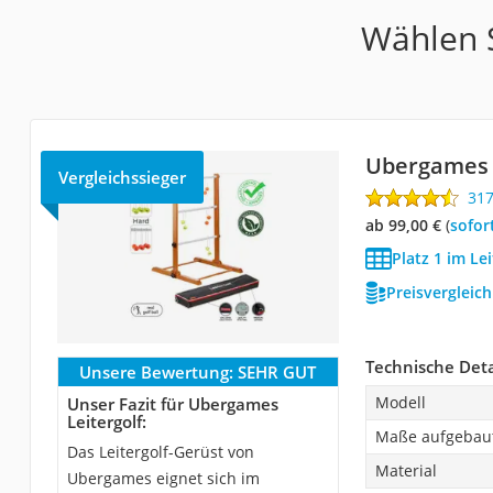
Wählen S
Ubergames L
Vergleichssieger
31
ab 99,00 €
(
Sofor
Platz 1 im Le
Preisvergleic
Technische Deta
Unsere Bewertung:
SEHR GUT
Modell
Unser Fazit für Ubergames
Leitergolf:
Maße aufgebau
Das Leitergolf-Gerüst von
Material
Ubergames eignet sich im