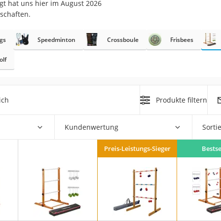
t hat uns hier im August 2026
schaften.
er
hren
gs
Speedminton
Crossboule
Frisbees
er
olf
uto
g
ich
Produkte filtern
der
m
Kundenwertung
Sorti
Hubschrauber
Preis-Leistungs-Sieger
Bestse