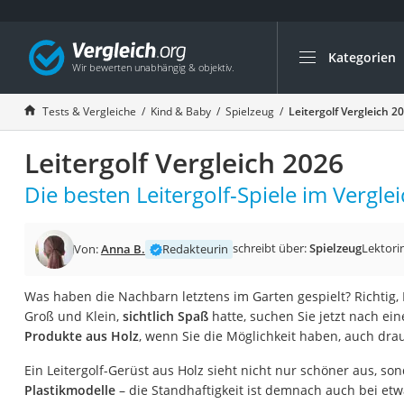
Kategorien
Die beliebtesten V
Kind & Baby
Tests & Vergleiche
Kind & Baby
Spielzeug
Leitergolf Vergleich 2
Babyphone mit 2 
Leitergolf Vergleich 2026
Walkie-Talkie Kind
Kindermatratzen
Die besten Leitergolf-Spiele im Verglei
Babywippe
Rollschuhe für Kin
schreibt über:
Spielzeug
Lektori
Von:
Anna B.
Redakteurin
Tischkicker
Was haben die Nachbarn letztens im Garten gespielt? Richtig, L
Laufrad
Groß und Klein,
sichtlich Spaß
hatte, suchen Sie jetzt nach ein
Kinderschubkarre
Produkte aus Holz
, wenn Sie die Möglichkeit haben, auch dra
Babyschlafsack
Ein Leitergolf-Gerüst aus Holz sieht nicht nur schöner aus, son
Kinderuhr
Plastikmodelle
– die Standhaftigkeit ist demnach auch bei et