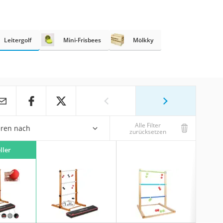
Leitergolf
Mini-Frisbees
Mölkky
Alle Filter
eren nach
zurücksetzen
ller