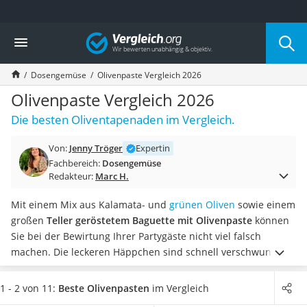
Die beliebtesten Vergleiche nach Kategorie
Vergleich
Lebensmittel
Schwarzkümmelöl
Dosengemüse
Olivenpaste Vergleich 2026
Knäckebrot
Schwarzkümmelöl-Kapseln
Olivenpaste Vergleich 2026
Manukahonig
Die besten Oliventapenaden im Vergleich.
Eiklar
Astronautenkost
Von:
Jenny Tröger
Expertin
Balsamico-Essig
Fachbereich:
Dosengemüse
Schwarzkümmelöl bio
Redakteur:
Marc H.
Sardinen
Honig
Mit einem Mix aus Kalamata- und
grünen Oliven
sowie einem
Gemüsebrühe
großen
Teller geröstetem Baguette mit Olivenpaste
können
Eiskaffee-Pulver
Sie bei der Bewirtung Ihrer Partygäste nicht viel falsch
Irischer Whiskey
machen. Die leckeren Häppchen sind schnell verschwunden
Grapefruitkernextrakt
und müssen nachgelegt werden. Laut Tests im Internet sind
Matcha-Set
in einigen Rezepten Sardellenfilets enthalten, doch die
1 - 2 von 11:
Beste Olivenpasten
im Vergleich
Sojasauce
meisten der grünen oder schwarzen Olivenpasten sind