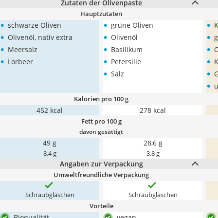
Zutaten der Olivenpaste
Hauptzutaten
•
•
•
schwarze Oliven
grüne Oliven
K
•
•
•
Olivenöl, nativ extra
Olivenöl
g
•
•
•
Meersalz
Basilikum
O
•
•
•
Lorbeer
Petersilie
K
•
•
Salz
•
u
Kalorien pro 100 g
452 kcal
278 kcal
Fett pro 100 g
davon gesättigt
49 g
28,6 g
8,4 g
3,8 g
Angaben zur Verpackung
Umweltfreundliche Verpackung
Schraubgläschen
Schraubgläschen
Vorteile
Bioqualität
vegan