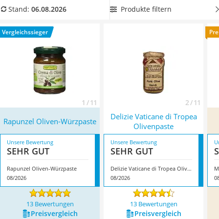
MCT-Öl
vegan.
Wählen Sie jetzt aus unserer Vergleichstabelle
Produkte filtern
Stand:
06.08.2026
Trüffelöl
schwarze oder grüne Olivenpaste in Bio-Qualität
, wenn
Erythrit
Ihnen nachhaltiger Anbau und kontrollierte Zutaten wichtig
Vergleichssieger
Pre
Müsli ohne Zuckerzusatz
sind. Überzeugt hat uns hier im August 2026 besonders das
Service
Modell
Rapunzel Oliven-Würzpaste
*
mit seinen
Eigenschaften.
1 / 11
2 / 11
Delizie Vaticane di Tropea
Rapunzel Oliven-Würzpaste
Olivenpaste
Unsere Bewertung
Unsere Bewertung
U
SEHR GUT
SEHR GUT
Rapunzel Oliven-Würzpaste
Delizie Vaticane di Tropea Olivenpaste
08/2026
08/2026
0
13 Bewertungen
13 Bewertungen
Preis­vergleich
Preis­vergleich