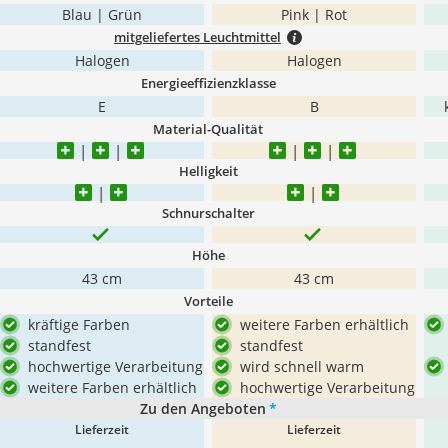
Blau | Grün
Pink | Rot
mitgeliefertes Leuchtmittel
Halogen
Halogen
Energieeffizienzklasse
E
B
Material-Qualität
Helligkeit
Schnurschalter
Höhe
43 cm
43 cm
Vorteile
kräftige Farben
weitere Farben erhältlich
standfest
standfest
hochwertige Verarbeitung
wird schnell warm
weitere Farben erhältlich
hochwertige Verarbeitung
Zu den Angeboten
*
Lieferzeit
Lieferzeit