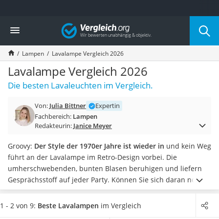
Die beliebtesten Vergleiche nach Kategorie
Vergleich
Wohnen
Matratzen-Topper
Lampen
Lavalampe Vergleich 2026
Matratzen
Konferenzlautsprecher
Lavalampe Vergleich 2026
Tageslichtlampe
Die besten Lavaleuchten im Vergleich.
Badlüfter
Ergonomischer Bürostuhl
Von:
Julia Bittner
Expertin
Bürohocker
Fachbereich:
Lampen
Außenleuchte mit Kamera
Redakteurin:
Janice Meyer
Ozongeneratoren
Akku-Tischlampe
Groovy:
Der Style der 1970er Jahre ist wieder in
und kein Weg
Konferenzmikrofon
führt an der Lavalampe im Retro-Design vorbei. Die
Klappmatratze
umherschwebenden, bunten Blasen beruhigen und liefern
Duschkopf mit Kalkfilter
Gesprächsstoff auf jeder Party. Können Sie sich daran noch
Aktenvernichter Sicherheitsstufe 4
erinnern?
Egal ob rot, gelb oder blau:
Lavalampen gibt es in
Bettgitter
allen erdenklichen Farbvarianten
. In unserer Tabelle finden
1 - 2 von 9:
Beste Lavalampen
im Vergleich
Spannbettlaken
Sie sicher auch Ihre Lieblingsfarbe.
Insider-Tipp
: Damit die