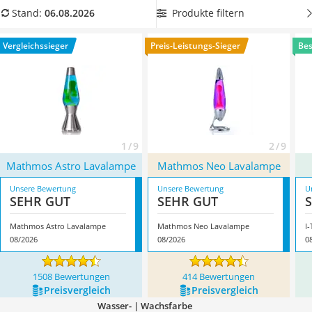
Topper 100 x 200
Stromrechnung nicht zu sehr steigt, wählen Sie eine
Produkte filtern
Stand:
06.08.2026
Duschpaneel
Lavalampe mit Energieeffizienzklasse C oder besser.
Höhenverstellbarer Schreibtisch
Überzeugt hat uns hier im August 2026 besonders das
Vergleichssieger
Preis-Leistungs-Sieger
Bes
Matratze 90 x 200 cm
Modell
Mathmos Astro Lavalampe
*
mit seinen Eigenschaften.
Service
1 / 9
2 / 9
Mathmos Astro Lavalampe
Mathmos Neo Lavalampe
Unsere Bewertung
Unsere Bewertung
U
SEHR GUT
SEHR GUT
Mathmos Astro Lavalampe
Mathmos Neo Lavalampe
I
08/2026
08/2026
0
1508 Bewertungen
414 Bewertungen
Preis­vergleich
Preis­vergleich
Wasser- | Wachsfarbe