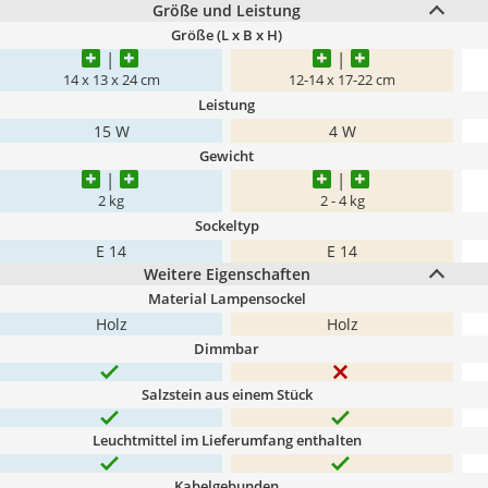
Größe und Leistung
Größe (L x B x H)
14 x 13 x 24 cm
12-14 x 17-22 cm
Leistung
15 W
4 W
Gewicht
2 kg
2 - 4 kg
Sockeltyp
E 14
E 14
Weitere Eigenschaften
Material Lampensockel
Holz
Holz
Dimmbar
Salzstein aus einem Stück
Leuchtmittel im Lieferumfang enthalten
Kabelgebunden