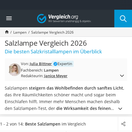
Die beliebtesten Vergleiche nach Kategorie
Vergleich
Wohnen
Matratzen-Topper
Lampen
Salzlampe Vergleich 2026
Matratzen
Konferenzlautsprecher
Salzlampe Vergleich 2026
Tageslichtlampe
Die besten Salzkristalllampen im Überblick
Badlüfter
Ergonomischer Bürostuhl
Von:
Julia Bittner
Expertin
Bürohocker
Fachbereich:
Lampen
Außenleuchte mit Kamera
Redakteurin:
Janice Meyer
Ozongeneratoren
Akku-Tischlampe
Salzlampen
steigern das Wohlbefinden durch sanftes Licht
,
Konferenzmikrofon
das Ihre Räumlichkeiten schöner macht und sogar beim
Klappmatratze
Einschlafen hilft. Immer mehr Menschen machen deshalb
Duschkopf mit Kalkfilter
den Salzlampen-Test, der
die Wirksamkeit des feinen
Aktenvernichter Sicherheitsstufe 4
Salzkristalls zeigt
.
Von
besonders großen Salzkristalllampen
Bettgitter
bis zu multifunktionalen Lichtern
– wir stellen Ihnen die
1 - 2 von 14:
Beste Salzlampen
im Vergleich
Spannbettlaken
besten Salzlampen vor. Wählen Sie jetzt aus unserer