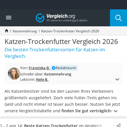
Die beliebtesten Vergleiche nach Kategorie
Vergleich
Drogerie
Inhalator
Katzennahrung
Katzen-Trockenfutter Vergleich 2026
Haarschneider
Rollator
Katzen-Trockenfutter Vergleich 2026
Braun Rasierer
Die besten Trockenfuttersorten für Katzen im
Katzenklappe (Chip)
Vergleich.
Rasierer
Masturbator
Von:
Franziska B.
Redakteurin
Massagepistole
schreibt über:
Katzennahrung
Epilierer
Lektorin:
Nele B.
Reisehaartrockner
Eiweißpulver
Als Katzenbesitzer sind Sie den Launen Ihres Vierbeiners
Magnesiumpräparat
größtenteils ausgeliefert. Doch viele Futter-Tests gehen ins
Katzenklappe
Geld und nicht immer ist teuer auch besser. Nutzen Sie jetzt
Nackenmassagegerät
unsere Vergleichstabelle und
finden Sie gut verträgliches
Zeckenschutz Katze
Katzenfutter für Ihr Tier
.
Je höher der Fleischanteil im Futter,
leichter Haartrockner
desto besser. Achten Sie auf eine möglichst genaue
1 - 2 von 14:
Beste Katzen-Trockenfutter
im Vergleich