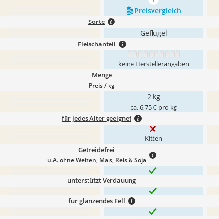
mehr anzeigen
Preis­vergleich
Sorte
Geflügel
Fleischanteil
1
2
3
4
5
6
7
8
9
10
keine Herstellerangaben
Menge
Preis / kg
2 kg
ca. 6,75 € pro kg
für jedes Alter geeignet
Kitten
Getreidefrei
u.A. ohne Weizen, Mais, Reis & Soja
unterstützt Verdauung
für glänzendes Fell