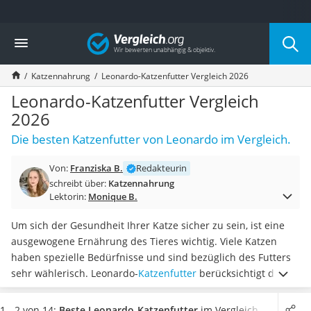
Die beliebtesten Vergleiche nach Kategorie
Vergleich
Drogerie
Inhalator
Katzennahrung
Leonardo-Katzenfutter Vergleich 2026
Haarschneider
Rollator
Leonardo-Katzenfutter Vergleich
Braun Rasierer
2026
Katzenklappe (Chip)
Die besten Katzenfutter von Leonardo im Vergleich.
Rasierer
Masturbator
Von:
Franziska B.
Redakteurin
Massagepistole
schreibt über:
Katzennahrung
Epilierer
Lektorin:
Monique B.
Reisehaartrockner
Eiweißpulver
Um sich der Gesundheit Ihrer Katze sicher zu sein, ist eine
Magnesiumpräparat
ausgewogene Ernährung des Tieres wichtig. Viele Katzen
Katzenklappe
haben spezielle Bedürfnisse und sind bezüglich des Futters
Nackenmassagegerät
sehr wählerisch. Leonardo-
Katzenfutter
berücksichtigt dies
Zeckenschutz Katze
und hilft Ihnen, den
Bedürfnissen Ihrer Katze gerecht zu
leichter Haartrockner
werden
. Diverse Online-Tests zeigen, dass die Sorten mit
1 - 2 von 14:
Beste Leonardo-Katzenfutter
im Vergleich