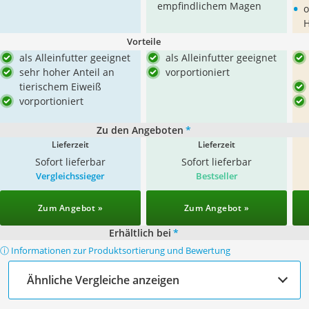
•
empfindlichem Magen
o
H
Vorteile
als Alleinfutter geeignet
als Alleinfutter geeignet
sehr hoher Anteil an
vorportioniert
tierischem Eiweiß
vorportioniert
Zu den Angeboten
*
Lieferzeit
Lieferzeit
Sofort lieferbar
Sofort lieferbar
Vergleichssieger
Bestseller
Zum Angebot »
Zum Angebot »
Erhältlich bei
*
ⓘ Informationen zur Produktsortierung und Bewertung
Ähnliche Vergleiche anzeigen