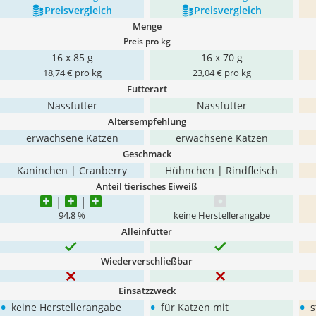
Preis­vergleich
Preis­vergleich
Menge
Preis pro kg
16 x 85 g
16 x 70 g
18,74 € pro kg
23,04 € pro kg
Futterart
Nassfutter
Nassfutter
Altersempfehlung
erwachsene Katzen
erwachsene Katzen
Geschmack
Kaninchen | Cranberry
Hühnchen | Rindfleisch
Anteil tierisches Eiweiß
94,8 %
keine Herstellerangabe
Alleinfutter
Wiederverschließbar
Einsatzzweck
•
•
•
keine Herstellerangabe
für Katzen mit
s