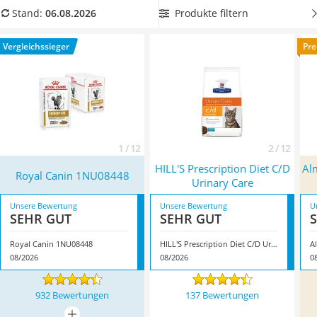
Philips-Sonicare-Zahnbürste
wählen Sie jetzt ein Urinary-Katzenfutter ohne Getreide und
Produkte filtern
Stand:
06.08.2026
Schildkrötenhaus
Zuckerzusatz aus unserer Vergleichstabelle. Überzeugt hat
Mineralfutter Pferd
uns hier im August 2026 besonders das Modell
Royal Canin
Vergleichssieger
Pre
Massagegerät
1NU08448
*
mit seinen Eigenschaften.
Service
1 / 12
2 / 12
HILL'S Prescription Diet C/D
Alm
Royal Canin 1NU08448
Urinary Care
Unsere Bewertung
Unsere Bewertung
U
SEHR GUT
SEHR GUT
Royal Canin 1NU08448
HILL'S Prescription Diet C/D Urinary Care
08/2026
08/2026
0
932 Bewertungen
137 Bewertungen