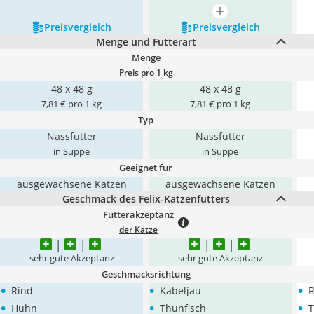
mehr anzeigen
Preis­vergleich
Preis­vergleich
Menge und Futterart
Menge
Preis pro 1 kg
48 x 48 g
48 x 48 g
7,81 € pro 1 kg
7,81 € pro 1 kg
Typ
Nassfutter
Nassfutter
in Suppe
in Suppe
Geeignet für
ausgewachsene Katzen
ausgewachsene Katzen
Geschmack des Felix-Katzenfutters
Futterakzeptanz
der Katze
sehr gute Akzeptanz
sehr gute Akzeptanz
Geschmacksrichtung
•
•
•
Rind
Kabeljau
R
•
•
•
Huhn
Thunfisch
T