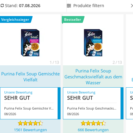
Philips-Sonicare-Zahnbürste
Stubentiger im Erwachsenenalter, wählen Sie jetzt
Felix-
Produkte filtern
Stand:
07.08.2026
Schildkrötenhaus
Katzenfutter für ausgewachsene Katzen
aus unserer
Mineralfutter Pferd
Vergleichstabelle. Überzeugt hat uns hier im August 2026
Vergleichssieger
Bestseller
Massagegerät
besonders das Modell
Purina Felix Soup Gemischte Vielfalt
*
Service
mit seinen Eigenschaften.
1 / 13
2 / 13
Purina Felix Soup
Purina Felix Soup Gemischte
Geschmacksvielfalt aus dem
Vielfalt
Wasser
Unsere Bewertung
Unsere Bewertung
U
SEHR GUT
SEHR GUT
Purina Felix Soup Gemischte Vielfalt
Purina Felix Soup Geschmacksvielfalt aus dem Wasser
08/2026
08/2026
0
1561 Bewertungen
666 Bewertungen