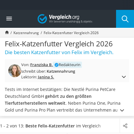
Die beliebtesten Vergleiche nach Kategorie
Vergleich
Drogerie
Inhalator
Katzennahrung
Felix-Katzenfutter Vergleich 2026
Haarschneider
Rollator
Felix-Katzenfutter Vergleich 2026
Braun Rasierer
Die besten Katzenfutter von Felix im Vergleich.
Katzenklappe (Chip)
Rasierer
Von:
Franziska B.
Redakteurin
Masturbator
schreibt über:
Katzennahrung
Massagepistole
Lektorin:
Janina S.
Epilierer
Reisehaartrockner
Tests im Internet bestätigen: Die Nestlé Purina PetCare
Eiweißpulver
Deutschland GmbH
gehört zu den größten
Magnesiumpräparat
Tierfutterherstellern weltweit
. Neben Purina One, Purina
Katzenklappe
Gold und Purina Pro Plan vertreibt das Unternehmen auch
Nackenmassagegerät
die
Katzenfutter
-Marke Purina Felix.
Markenzeichen ist der
Zeckenschutz Katze
schwarz-weiße Kater Felix, der sich in Werbespots genüsslich
1 - 2 von 13:
Beste Felix-Katzenfutter
im Vergleich
leichter Haartrockner
über die Fleischhäppchen hermacht. Besitzen Sie einen