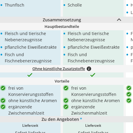
•
•
•
Thunfisch
Scholle
•
Zusammensetzung
Hauptbestandteile
•
•
•
Fleisch und tierische
Fleisch und tierische
F
Nebenerzeugnisse
Nebenerzeugnisse
N
•
•
•
pflanzliche Eiweißextrakte
pflanzliche Eiweißextrakte
p
•
•
•
Fisch und
Fisch und
F
Fischnebenerzeugnisse
Fischnebenerzeugnisse
F
Ohne künstliche Zusatzstoffe
Vorteile
frei von
frei von
Konservierungsstoffen
Konservierungsstoffen
ohne künstliche Aromen
ohne künstliche Aromen
ergänzende
ergänzende
Zwischenmahlzeit
Zwischenmahlzeit
Zu den Angeboten
*
Lieferzeit
Lieferzeit
Sofort lieferbar
Sofort lieferbar