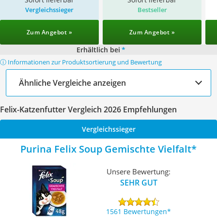
Vergleichssieger
Bestseller
Zum Angebot »
Zum Angebot »
Erhältlich bei
*
ⓘ Informationen zur Produktsortierung und Bewertung
Ähnliche Vergleiche anzeigen
Felix-Katzenfutter Vergleich 2026 Empfehlungen
Vergleichssieger
Purina Felix Soup Gemischte Vielfalt
Unsere Bewertung:
SEHR GUT
1561 Bewertungen