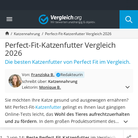
Die beliebtesten Vergleiche nach Kategorie
Vergleich
Drogerie
Inhalator
Katzennahrung
Perfect-Fit-Katzenfutter Vergleich 2026
Haarschneider
Rollator
Perfect-Fit-Katzenfutter Vergleich
Braun Rasierer
2026
Katzenklappe (Chip)
Die besten Katzenfutter von Perfect Fit im Vergleich.
Rasierer
Masturbator
Von:
Franziska B.
Redakteurin
Massagepistole
schreibt über:
Katzennahrung
Epilierer
Lektorin:
Monique B.
Reisehaartrockner
Eiweißpulver
Sie möchten Ihre Katze gesund und ausgewogen ernähren?
Magnesiumpräparat
Mit Perfect-Fit-
Katzenfutter
gelingt es Ihnen laut gängigen
Katzenklappe
Online-Tests leicht, das
Wohl des Tieres aufrechtzuerhalten
Nackenmassagegerät
und zu fördern
. In dem großen Produktsortiment des
Zeckenschutz Katze
Herstellers sind verschiedene Sorten und
leichter Haartrockner
Geschmacksrichtungen vertreten. So ist mit Sicherheit auch
1 - 2 von 14:
Beste Perfect-Fit-Katzenfutter
im Vergleich