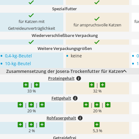
Spezialfutter
für Katzen mit
fü
für anspruchsvolle Katzen
Getreideunverträglichkeit
Wiederverschließbare Verpackung
Weitere Verpackungsgrößen
•
•
•
0,4-kg-Beutel
keine
0
•
•
10-kg-Beutel
1
Zusammensetzung der Josera-Trockenfutter für Katzen
Proteingehalt
33 %
32 %
Fettgehalt
20 %
20 %
Rohfasergehalt
2 %
5,3 %
Getreidefrei