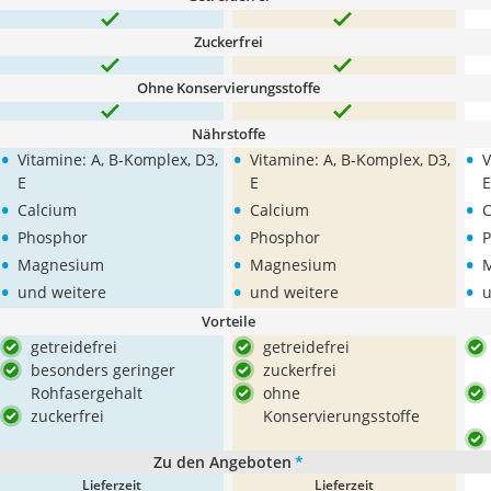
Zuckerfrei
Ohne Konservierungsstoffe
Nährstoffe
•
•
•
Vitamine: A, B-Komplex, D3,
Vitamine: A, B-Komplex, D3,
V
E
E
E
•
•
•
Calcium
Calcium
C
•
•
•
Phosphor
Phosphor
P
•
•
•
Magnesium
Magnesium
•
•
•
und weitere
und weitere
u
Vorteile
getreidefrei
getreidefrei
besonders geringer
zuckerfrei
Rohfasergehalt
ohne
zuckerfrei
Konservierungsstoffe
Zu den Angeboten
*
Lieferzeit
Lieferzeit