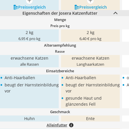
mehr anzeigen
mehr anzeigen
Preis­vergleich
Preis­vergleich
Eigenschaften der Josera Katzenfutter
Menge
Preis pro kg
2 kg
2 kg
6,95 € pro kg
6,40 € pro kg
Altersempfehlung
Rasse
erwachsene Katzen
erwachsene Katzen
alle Rassen
Langhaarkatzen
Einsatzbereiche
•
•
•
Anti-Haarballen
Anti-Haarballen
o
•
•
•
beugt der Harnsteinbildung
beugt der Harnsteinbildung
A
vor
vor
•
gesunde Haut und
glänzendes Fell
Geschmack
Huhn
Ente
Alleinfutter