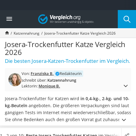
Die beliebtesten Vergleiche nach Kategorie
Vergleich
Drogerie
Inhalator
Katzennahrung
Josera-Trockenfutter Katze Vergleich 2026
Haarschneider
Rollator
Josera-Trockenfutter Katze Vergleich
Braun Rasierer
2026
Katzenklappe (Chip)
Die besten Josera-Katzen-Trockenfutter im Vergleich.
Rasierer
Masturbator
Von:
Franziska B.
Redakteurin
Massagepistole
schreibt über:
Katzennahrung
Epilierer
Lektorin:
Monique B.
Reisehaartrockner
Eiweißpulver
Josera-Trockenfutter für Katzen wird
in 0,4-kg-, 2-kg- und 10-
Magnesiumpräparat
kg-Beuteln
angeboten. Die größeren Verpackungen sind laut
Katzenklappe
gängigen Tests im Internet meist wiederverschließbar, sodass
Nackenmassagegerät
Sie ohne Bedenken auch den großen Vorrat gut zuhause
Zeckenschutz Katze
aufbewahren können. Der
Verschluss verhindert, dass der
leichter Haartrockner
doch etwas unangenehme Geruch des Futters ausströmt
1 - 2 von 10:
Beste Josera-Trockenfutter Katzen
im Vergleich