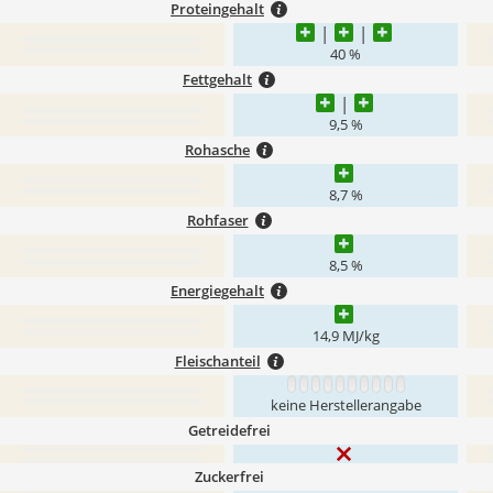
Proteingehalt
40 %
Fettgehalt
9,5 %
Rohasche
8,7 %
Rohfaser
8,5 %
Energiegehalt
14,9 MJ/kg
Fleischanteil
1
2
3
4
5
6
7
8
9
10
keine Herstellerangabe
Getreidefrei
Zuckerfrei