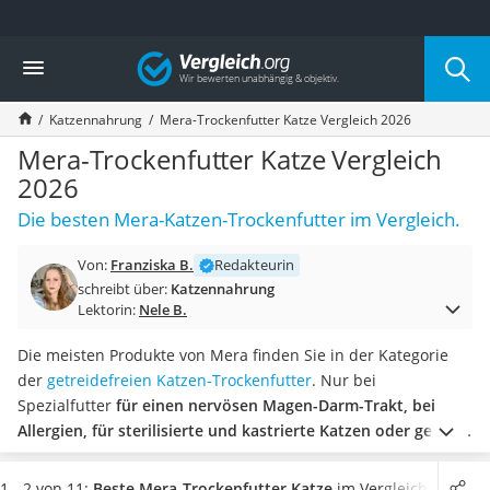
Die beliebtesten Vergleiche nach Kategorie
Vergleich
Drogerie
Inhalator
Katzennahrung
Mera-Trockenfutter Katze Vergleich 2026
Haarschneider
Rollator
Mera-Trockenfutter Katze Vergleich
Braun Rasierer
2026
Katzenklappe (Chip)
Die besten Mera-Katzen-Trockenfutter im Vergleich.
Rasierer
Masturbator
Von:
Franziska B.
Redakteurin
Massagepistole
schreibt über:
Katzennahrung
Epilierer
Lektorin:
Nele B.
Reisehaartrockner
Eiweißpulver
Die meisten Produkte von Mera finden Sie in der Kategorie
Magnesiumpräparat
der
getreidefreien Katzen-Trockenfutter
. Nur bei
Katzenklappe
Spezialfutter
für einen nervösen Magen-Darm-Trakt, bei
Nackenmassagegerät
Allergien, für sterilisierte und kastrierte Katzen oder gegen
Zeckenschutz Katze
Harnsteine
ist ein Getreidezusatz gut und sinnvoll.
Wählen
leichter Haartrockner
Sie jetzt ein
Mera-Trockenfutter für Katzen aus unserer
1 - 2 von 11:
Beste Mera-Trockenfutter Katze
im Vergleich