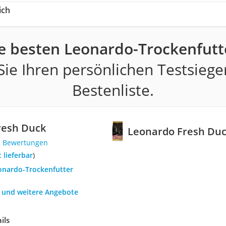
ich
e besten Leonardo-Trockenfutt
ie Ihren persönlichen Testsiege
Bestenliste.
resh Duck
Leonardo Fresh Du
3 Bewertungen
t lieferbar
)
eonardo-Trockenfutter
h und weitere Angebote
ils