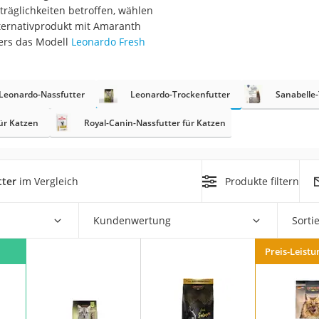
rträglichkeiten betroffen, wählen
lternativprodukt mit Amaranth
at
ders das Modell
Leonardo Fresh
rät
Leonardo-Nassfutter
Leonardo-Trockenfutter
Sanabelle
e
ner
ür Katzen
Royal-Canin-Nassfutter für Katzen
Zahnbürste
tter
im Vergleich
Produkte filtern
d
Kundenwertung
Sorti
Preis-Leistu