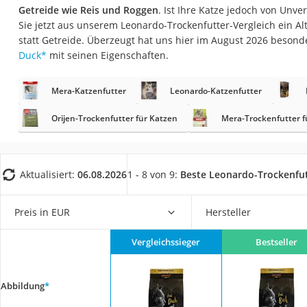
Eiweißpulver
Getreide wie Reis und Roggen
. Ist Ihre Katze jedoch von Unve
Sie jetzt aus unserem Leonardo-Trockenfutter-Vergleich ein A
Magnesiumpräpar
statt Getreide. Überzeugt hat uns hier im August 2026 beson
Katzenklappe
Duck
*
mit seinen Eigenschaften.
Nackenmassagege
Mera-Katzenfutter
Leonardo-Katzenfutter
Zeckenschutz Katz
Orijen-Trockenfutter für Katzen
leichter Haartrock
Mera-Trockenfutter f
Philips-Sonicare-
Schildkrötenhaus
Aktualisiert:
06.08.2026
1 - 8 von 9:
Beste Leonardo-Trockenfu
Mineralfutter Pfer
Massagegerät
Preis in EUR
Hersteller
Service
Vergleichssieger
Bestseller
Abbildung
*