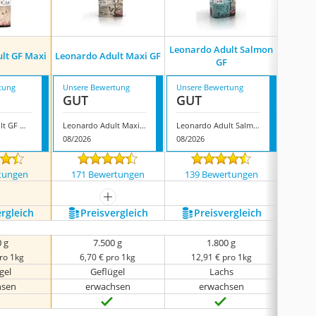
Leonardo Adult Salmon
lt GF Maxi
Leonardo Adult Maxi GF
Leo
GF
tung
Unsere Bewertung
Unsere Bewertung
Unsere
GUT
GUT
GUT
Leonardo Adult GF Maxi
Leonardo Adult Maxi GF
Leonardo Adult Salmon GF
Leonar
08/2026
08/2026
08/202
tungen
171 Bewertungen
139 Bewertungen
188
mehr anzeigen
ergleich
Preis­vergleich
Preis­vergleich
P
0 g
7.500 g
1.800 g
pro 1kg
6,70 € pro 1kg
12,91 € pro 1kg
5,
gel
Geflügel
Lachs
hsen
erwachsen
erwachsen