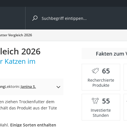
ergleiche nach Kategorie
tter Vergleich 2026
leich 2026
Fakten zum 
r Katzen im
65
p)
Recherchierte
Produkte
ung
Lektorin:
Janina S.
55
tzen ziehen Trockenfutter dem
thält das Produkt aus der Tüte
Investierte
Stunden
 Wahl.
Einige Sorten enthalten