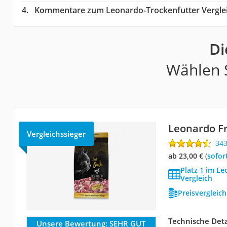
Kommentare zum Leonardo-Trockenfutter Vergle
Di
Wählen S
Leonardo F
Vergleichssieger
34
ab 23,00 €
(
Sofor
Platz 1 im L
Vergleich
Preisvergleic
Technische Deta
Unsere Bewertung:
SEHR GUT