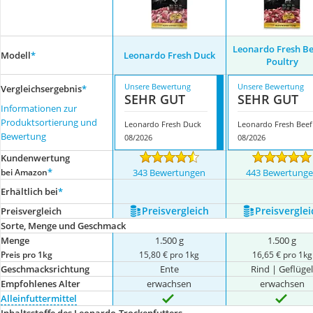
Leonardo Fresh Be
Modell
*
Leonardo Fresh Duck
Poultry
Unsere Bewertung
Unsere Bewertung
Vergleichsergebnis
*
SEHR GUT
SEHR GUT
Informationen zur
Produktsortierung und
Leonardo Fresh Duck
Bewertung
08/2026
08/2026
Kundenwertung
*
bei Amazon
343 Bewertungen
443 Bewertung
Erhältlich bei
*
Preis­vergleich
Preis­verglei
Preis­vergleich
Sorte, Menge und Geschmack
Menge
1.500 g
1.500 g
Preis pro 1kg
15,80 € pro 1kg
16,65 € pro 1kg
Geschmacksrichtung
Ente
Rind | Geflüge
Empfohlenes Alter
erwachsen
erwachsen
Alleinfuttermittel