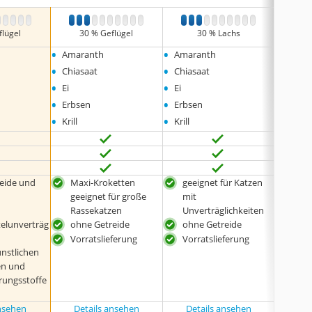
6
7
8
9
10
1
2
3
4
5
6
7
8
9
10
1
2
3
4
5
6
7
8
9
10
1
2
flügel
30 % Geflügel
30 % Lachs
3
•
•
•
Amaranth
Amaranth
Ei
•
•
•
Chiasaat
Chiasaat
Krill
•
•
•
Ei
Ei
Mais
•
•
•
Erbsen
Erbsen
Reis
•
•
•
Krill
Krill
Rogg
eide und
Maxi-Kroketten
geeignet für Katzen
spez
geeignet für große
mit
Vorr
Rassekatzen
Unverträglichkeiten
telunverträg
ohne Getreide
ohne Getreide
Vorratslieferung
Vorratslieferung
ünstlichen
en und
rungsstoffe
ansehen
Details ansehen
Details ansehen
Det