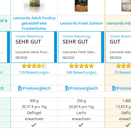
Leonardo Adult Poultry
ef &
getreidefreies
Leonardo Fresh Salmon
Leonardo Adu
Trockenfutter
Unsere Bewertung
Unsere Bewertung
Unsere Bewer
SEHR GUT
SEHR GUT
GUT
Leonardo Fresh Beef & Poultry
Leonardo Adult Poultry getreidefreies Trockenfutter
Leonardo Fresh Salmon
08/2026
08/2026
08/2026
en
139 Bewertungen
348 Bewertungen
25 Bewer
ch
Preis­vergleich
Preis­vergleich
Preis­v
300 g
250 g
1.80
30,37 € pro 1kg
34,60 € pro 1kg
13,83 € 
l
Geflügel
Lachs
Geflü
erwachsen
erwachsen
erwac