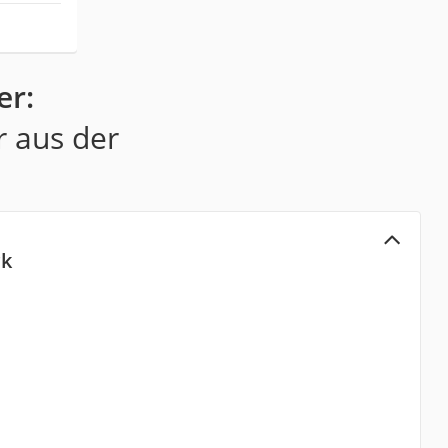
er:
r aus der
ck