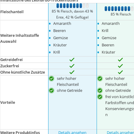
Inhaltsstoffe des Leonardo-Trockenfutters
1
2
3
4
5
6
7
8
9
10
1
2
3
4
5
6
7
8
85 % Fleisch, davon 43 %
Fleischanteil
85 % Fleisch
Ente, 42 % Geflügel
•
•
Amaranth
Amaranth
•
•
Beeren
Krill
Weitere Inhaltsstoffe
•
•
Gemüse
Gemüse
Auswahl
•
•
Kräuter
Beeren
•
•
Krill
Kräuter
Getreidefrei
Zuckerfrei
Ohne künstliche Zusätze
sehr hoher
sehr hoher
Fleischanteil
Fleischanteil
ohne Getreide
ohne Getreide
frei von künstli
Vorteile
Farbstoffen un
Konservierungss
n
Weitere Produktinfos
Details ansehen
Details ansehe