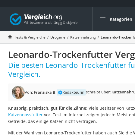
Kategorien
Die beliebtesten V
Drogerie
Tests & Vergleiche
Drogerie
Katzennahrung
Leonardo-Trockenfu
Inhalator
Leonardo-Trockenfutter Verg
Haarschneider
Rollator
Die besten Leonardo-Trockenfutter fü
Braun Rasierer
Vergleich.
Katzenklappe (Chi
Rasierer
schreibt über:
Katzennahr
Von:
Franziska B.
Redakteurin
Masturbator
Knusprig, praktisch, gut für die Zähne
: Viele Besitzer von Ka
Massagepistole
Katzennassfutter
vor. Test im Internet zeigen jedoch: Meist en
Epilierer
Getreide, das einige Katzen nicht vertragen.
Reisehaartrockner
Mit der Wahl von Leonardo-Trockenfutter haben auch Sie die