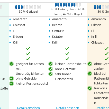
1
2
3
4
5
6
7
8
9
10
9
10
1
2
3
4
5
6
7
8
9
10
1
2
3
4
5
85 % Fleisch, davon 43 %
30 % Geflügel
30 % Ge
Lachs, 42 % Geflügel
•
•
•
Amaranth
Amaranth
Amaranth
•
•
•
Chiasaat
Beeren
Erbsen
•
•
•
Ei
Gemüse
Ei
•
•
•
Erbsen
Kräuter
Krill
•
•
•
Krill
Krill
Chiasaat
geeignet für Katzen
kleiner Portionsbeutel
ohne Getr
mit
Zucker
ohne Getreide
Unverträglichkeiten
ideal bei
sehr hoher
ohne Getreide
Futtermit
chen
Fleischanteil
lichkeiten
d
kleiner Portionsbeutel
frei von k
toffe
Farbstoff
Konservie
n
n
Details ansehen
Details ansehen
Details 