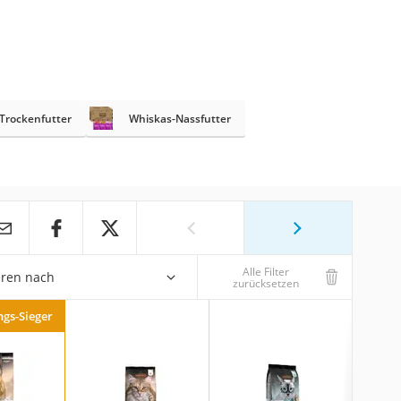
-Trockenfutter
Whiskas-Nassfutter
Alle Filter
eren nach
zurücksetzen
ngs-Sieger