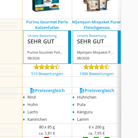
Purina Gourmet Perle
Mjamjam Mixpaket Purer
Leonard
Katzenfutter
Fleischgenuss
P
Unsere Bewertung
Unsere Bewertung
Unsere
SEHR GUT
SEHR GUT
SEH
Purina Gourmet Perle Katzenfutter
Mjamjam Mixpaket Purer Fleischgenuss
08/2026
08/2026
08/202
510 Bewertungen
1996 Bewertungen
241
Preis­vergleich
Preis­vergleich
P
•
•
•
Rind
Hühnchen
Huhn 
•
•
•
Huhn
Pute
Lam
•
•
•
Lachs
Känguru
Rind
•
•
Kaninchen
Lamm
80 x 85 g
6 x 200 g
ca. 5,81 €
ca. 7,95 €