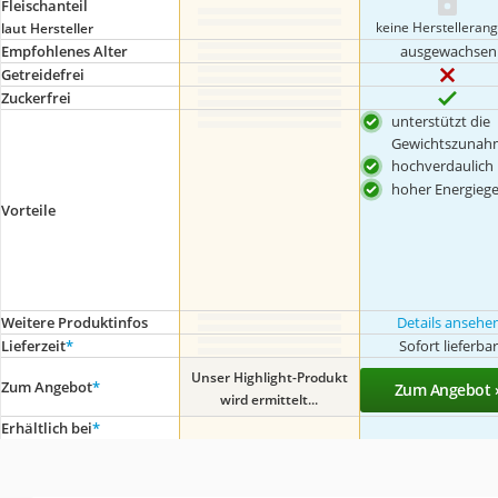
Fleischanteil
keine Herstelleran
laut Hersteller
Empfohlenes Alter
ausgewachsen
Getreidefrei
Zuckerfrei
unterstützt die
Gewichtszunah
hochverdaulich
hoher Energiege
Vorteile
Weitere Produktinfos
Details ansehe
Lieferzeit
*
Sofort lieferba
Unser Highlight-Produkt
Zum Angebot
*
Zum Angebot 
wird ermittelt...
Erhältlich bei
*