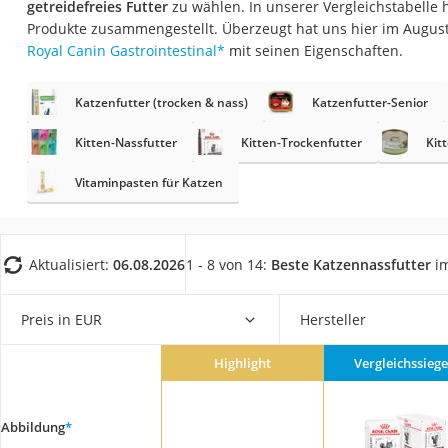
getreidefreies Futter
zu wählen. In unserer Vergleichstabelle 
Eiweißpulver
Produkte zusammengestellt. Überzeugt hat uns hier im Augus
Magnesiumpräpar
Royal Canin Gastrointestinal
*
mit seinen Eigenschaften.
Katzenklappe
Katzenfutter (trocken & nass)
Katzenfutter-Senior
Nackenmassagege
Zeckenschutz Katz
Kitten-Nassfutter
Kitten-Trockenfutter
Kit
leichter Haartrock
Vitaminpasten für Katzen
Philips-Sonicare-
Schildkrötenhaus
Aktualisiert:
06.08.2026
1 - 8 von 14:
Beste Katzennassfutter
im
Mineralfutter Pfer
Massagegerät
Preis in EUR
Hersteller
Service
Highlight
Vergleichssiege
Abbildung
*