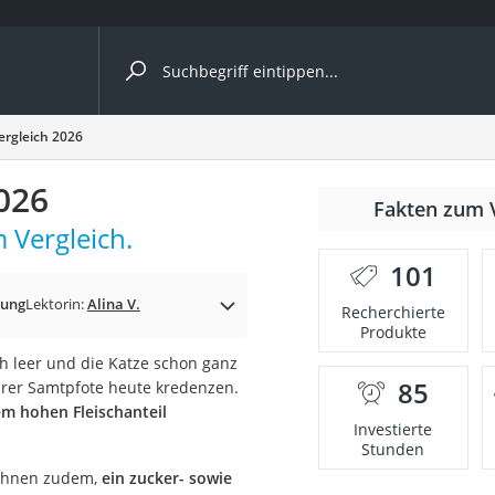
ergleiche nach Kategorie
ergleich 2026
026
Fakten zum 
 Vergleich.
101
p)
rung
Lektorin:
Alina V.
Recherchierte
Produkte
h leer und die Katze schon ganz
85
hrer Samtpfote heute kredenzen.
em hohen Fleischanteil
Investierte
Stunden
 Ihnen zudem,
ein zucker- sowie