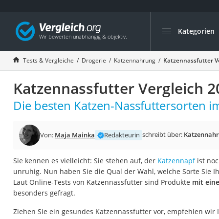
Kategorien
Die beliebtesten V
Drogerie
Tests & Vergleiche
Drogerie
Katzennahrung
Katzennassfutter V
Inhalator
Katzennassfutter Vergleich 2
Haarschneider
Rollator
Die besten Katzen-Nassfuttersorten im
Braun Rasierer
Katzenklappe (Chi
schreibt über:
Katzennah
Von:
Maja Mainka
Redakteurin
Rasierer
Sie kennen es vielleicht: Sie stehen auf, der
Katzennapf
ist noc
Masturbator
unruhig. Nun haben Sie die Qual der Wahl, welche Sorte Sie I
Massagepistole
Laut Online-Tests von Katzennassfutter sind Produkte
mit ein
besonders gefragt.
Epilierer
Reisehaartrockner
Ziehen Sie ein gesundes Katzennassfutter vor, empfehlen wir