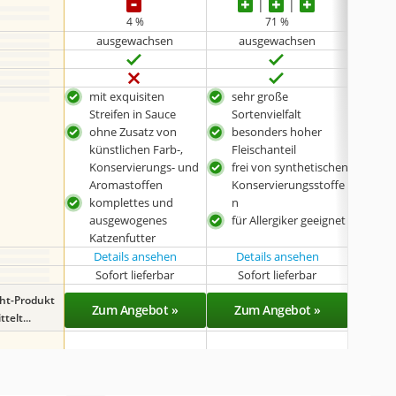
4 %
71 %
ausgewachsen
ausgewachsen
au
mit exquisiten
sehr große
enth
Streifen in Sauce
Sortenvielfalt
ohn
ohne Zusatz von
besonders hoher
Kon
künstlichen Farb-,
Fleischanteil
Aro
Konservierungs- und
frei von synthetischen
kün
Aromastoffen
Konservierungsstoffe
Far
komplettes und
n
sehr
ausgewogenes
für Allergiker geeignet
Katzenfutter
Details ansehen
Details ansehen
Det
Sofort lieferbar
Sofort lieferbar
Sof
ght-Produkt
Zum Angebot »
Zum Angebot »
Zu
telt...