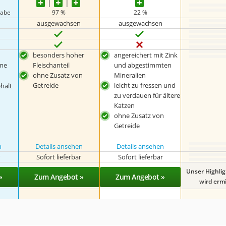
gabe
97 %
22 %
ausgewachsen
ausgewachsen
besonders hoher
angereichert mit Zink
me
Fleischanteil
und abgestimmten
ohne Zusatz von
Mineralien
Getreide
leicht zu fressen und
halt
zu verdauen für ältere
Katzen
ohne Zusatz von
Getreide
n
Details ansehen
Details ansehen
r
Sofort lieferbar
Sofort lieferbar
Unser Highli
»
Zum Angebot »
Zum Angebot »
wird ermit