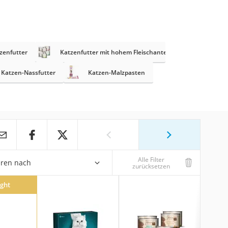
zenfutter
Katzenfutter mit hohem Fleischanteil
s Katzen-Nassfutter
Katzen-Malzpasten
Alle Filter
eren nach
zurücksetzen
ight