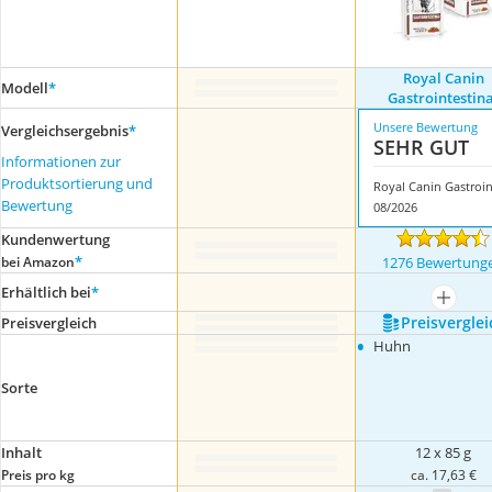
Royal Canin
Modell
*
Gastrointestina
Unsere Bewertung
Vergleichsergebnis
*
SEHR GUT
Informationen zur
Produktsortierung und
Bewertung
08/2026
Kundenwertung
*
bei Amazon
1276 Bewertung
Erhältlich bei
*
mehr a
Preis­verglei
Preis­vergleich
•
Huhn
Sorte
Inhalt
12 x 85 g
Preis pro kg
ca. 17,63 €