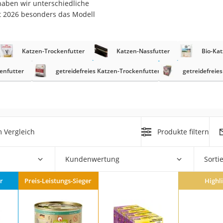
haben wir unterschiedliche
t 2026 besonders das Modell
at
Katzen-Trockenfutter
Katzen-Nassfutter
Bio-Kat
rät
e
tenfutter
getreidefreies Katzen-Trockenfutter
getreidefreie
ner
Zahnbürste
 Vergleich
Produkte filtern
d
Kundenwertung
Sorti
r
Preis-Leistungs-Sieger
Highl