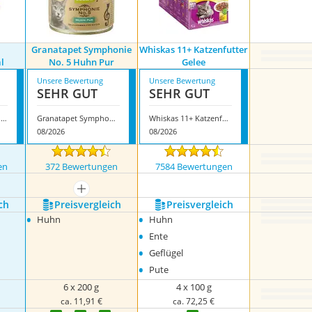
Granatapet Symphonie
Whiskas 11+ Katzenfutter
l
No. 5 Huhn Pur
Gelee
Unsere Bewertung
Unsere Bewertung
SEHR GUT
SEHR GUT
Royal Canin Gastrointestinal
Granatapet Symphonie No. 5 Huhn Pur
Whiskas 11+ Katzenfutter Gelee
08/2026
08/2026
en
372 Bewertungen
7584 Bewertungen
nzeigen
mehr anzeigen
ch
Preis­vergleich
Preis­vergleich
•
•
Huhn
Huhn
•
Ente
•
Geflügel
•
Pute
6 x 200 g
4 x 100 g
ca. 11,91 €
ca. 72,25 €