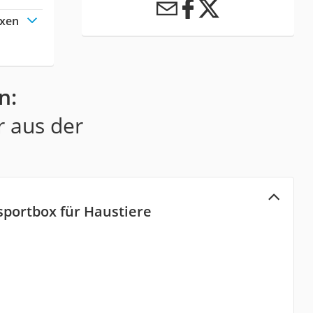
oxen
n:
r aus der
portbox für Haustiere