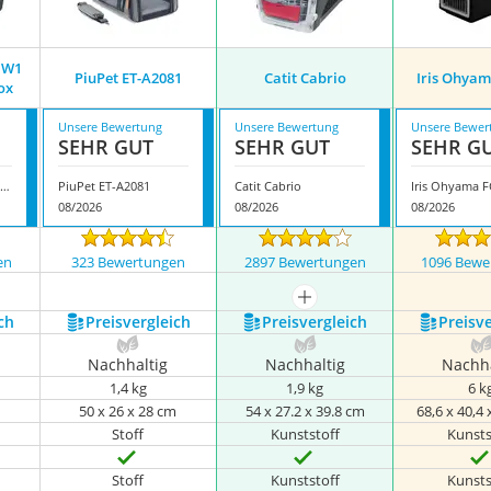
1W1
PiuPet ‎ET-A2081
Catit Cabrio
Iris Ohyam
ox
Unsere Bewertung
Unsere Bewertung
Unsere Bewer
SEHR GUT
SEHR GUT
SEHR G
erplast 73079021W1 Autotransportbox
PiuPet ‎ET-A2081
Catit Cabrio
Iris Ohyama F
08/2026
08/2026
08/2026
en
323 Bewertungen
2897 Bewertungen
1096 Bewe
mehr anzeigen
ch
Preis­vergleich
Preis­vergleich
Preis­v
Nachhaltig
Nachhaltig
Nachha
1,4 kg
1,9 kg
6 k
m
‎50 x 26 x 28 cm
54 x 27.2 x 39.8 cm
68,6 x 40,4 
Stoff
Kunststoff
Kunsts
Stoff
Kunststoff
Kunsts