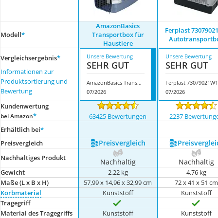
AmazonBasics
Ferplast 7307902
Modell
*
Transportbox für
Autotransportb
Haustiere
Unsere Bewertung
Unsere Bewertung
Vergleichsergebnis
*
SEHR GUT
SEHR GUT
Informationen zur
Produktsortierung und
AmazonBasics Transportbox für Haustiere
F
Bewertung
07/2026
07/2026
Kundenwertung
*
bei Amazon
63425 Bewertungen
2237 Bewertung
Erhältlich bei
*
Preis­vergleich
Preis­verglei
Preis­vergleich
Nachhaltiges Produkt
Nachhaltig
Nachhaltig
Gewicht
2,22 kg
4,76 kg
Maße (L x B x H)
‎57,99 x 14,96 x 32,99 cm
72 x 41 x 51 c
Korbmaterial
Kunststoff
Kunststoff
Tragegriff
Material des Tragegriffs
Kunststoff
Kunststoff