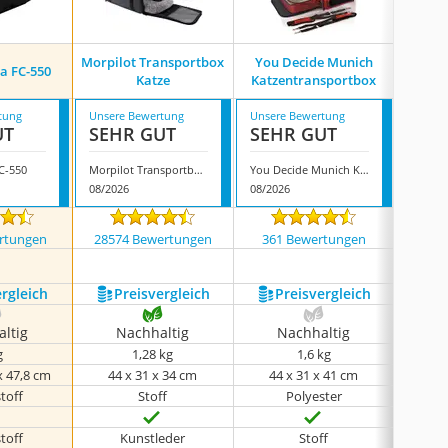
Morpilot Transportbox
You Decide Munich
a FC-550
Nobby
Katze
Katzentransportbox
tung
Unsere Bewertung
Unsere Bewertung
Unsere
UT
SEHR GUT
SEHR GUT
SEH
C-550
Morpilot Transportbox Katze
You Decide Munich Katzentransportbox
Nobby
08/2026
08/2026
08/202
rtungen
28574 Bewertungen
361 Bewertungen
892
ergleich
Preis­vergleich
Preis­vergleich
P
ltig
Nachhaltig
Nachhaltig
N
g
1,28 kg
1,6 kg
x 47,8 cm
44 x 31 x 34 cm
44 x 31 x 41 cm
55
toff
Stoff
Polyester
toff
Kunstleder
Stoff