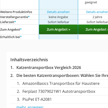
geeignet
Weitere Produktinfos
Details ansehen
Details ansehe
Herstellergarantie
*
keine Angabe
2 Jahre
Lieferzeit
*
Sofort lieferbar
Sofort lieferba
Zum Angebot »
Zum Angebot 
Zum Angebot
*
Erhältlich bei
*
Inhaltsverzeichnis
Katzentransportbox Vergleich 2026
Die besten Katzentransportboxen:
Wählen Sie Ihre
AmazonBasics Transportbox für Haustiere
Ferplast 73079021W1 Autotransportbox
PiuPet ‎ET-A2081
mehr anzeigen