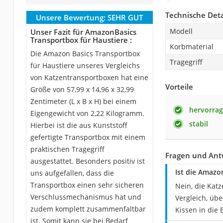
Technische Deta
Unsere Bewertung:
SEHR GUT
Modell
Unser Fazit für AmazonBasics
Transportbox für Haustiere :
Korbmaterial
Die Amazon Basics Transportbox
Tragegriff
für Haustiere unseres Vergleichs
von Katzentransportboxen hat eine
Vorteile
Größe von 57,99 x 14,96 x 32,99
Zentimeter (L x B x H) bei einem
hervorrag
Eigengewicht von 2,22 Kilogramm.
stabil
Hierbei ist die aus Kunststoff
gefertigte Transportbox mit einem
praktischen Tragegriff
Fragen und Ant
ausgestattet. Besonders positiv ist
Ist die Amazo
uns aufgefallen, dass die
Transportbox einen sehr sicheren
Nein, die Kat
Verschlussmechanismus hat und
Vergleich, üb
zudem komplett zusammenfaltbar
Kissen in die 
ist. Somit kann sie bei Bedarf