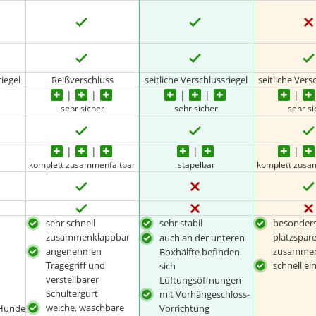
riegel
Reißverschluss
seitliche Verschlussriegel
seitliche Vers
sehr sicher
sehr sicher
sehr si
komplett zusammenfaltbar
stapelbar
komplett zusa
sehr schnell
sehr stabil
besonder
zusammenklappbar
platzspar
auch an der unteren
angenehmen
zusammen
Boxhälfte befinden
Tragegriff und
schnell ei
sich
verstellbarer
Lüftungsöffnungen
Schultergurt
mit Vorhängeschloss-
weiche, waschbare
 Hunde
Vorrichtung