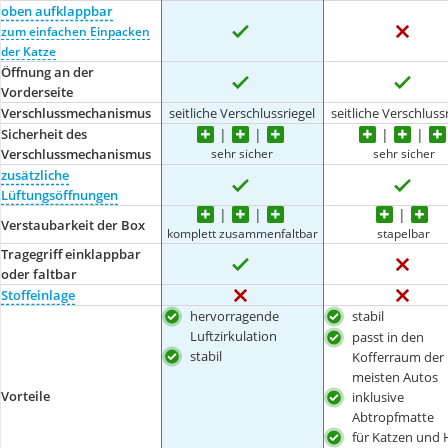
oben aufklappbar
zum einfachen Einpacken
der Katze
Öffnung an der
Vorderseite
Verschlussmechanismus
seitliche Verschlussriegel
seitliche Verschluss
Sicherheit des
sehr sicher
sehr sicher
Verschlussmechanismus
zusätzliche
Lüftungsöffnungen
Verstaubarkeit der Box
komplett zusammenfaltbar
stapelbar
Tragegriff einklappbar
oder faltbar
Stoffeinlage
hervorragende
stabil
Luftzirkulation
passt in den
stabil
Kofferraum der
meisten Autos
Vorteile
inklusive
Abtropfmatte
für Katzen und