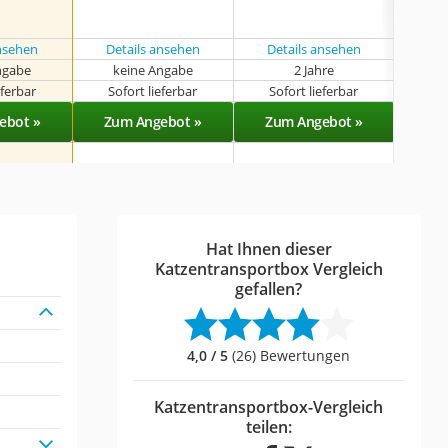
ansehen
Details ansehen
Details ansehen
Det
ngabe
keine Angabe
2 Jahre
k
eferbar
Sofort lieferbar
Sofort lieferbar
Sof
ebot »
Zum Angebot »
Zum Angebot »
Zu
Hat Ihnen dieser
Katzentransportbox Vergleich
gefallen?
4,0 / 5
(26) Bewertungen
Katzentransportbox-Vergleich
teilen: