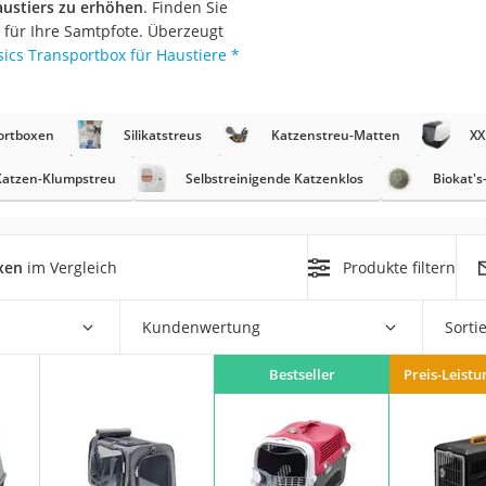
austiers zu erhöhen
. Finden Sie
x für Ihre Samtpfote. Überzeugt
at
cs Transportbox für Haustiere
*
rät
ortboxen
Silikatstreus
Katzenstreu-Matten
XX
e
Katzen-Klumpstreu
Selbstreinigende Katzenklos
Biokat's
ner
Zahnbürste
xen
im Vergleich
Produkte filtern
d
Kundenwertung
Sorti
Bestseller
Preis-Leistu