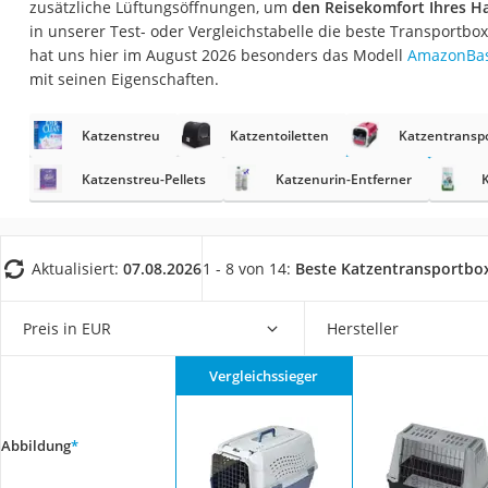
zusätzliche Lüftungsöffnungen, um
den Reisekomfort Ihres H
Eiweißpulver
in unserer Test- oder Vergleichstabelle die beste Transportbo
Magnesiumpräpar
hat uns hier im August 2026 besonders das Modell
AmazonBasi
mit seinen Eigenschaften.
Katzenklappe
Nackenmassagege
Katzenstreu
Katzentoiletten
Katzentransp
Zeckenschutz Katz
Katzenstreu-Pellets
Katzenurin-Entferner
leichter Haartrock
Philips-Sonicare-
Schildkrötenhaus
Aktualisiert:
07.08.2026
1 - 8 von 14:
Beste Katzentransportbo
Mineralfutter Pfer
Preis in EUR
Hersteller
Massagegerät
Service
Vergleichssieger
Abbildung
*