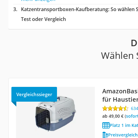
Katzentransportboxen-Kaufberatung
: So wählen 
Test oder Vergleich
D
Wählen S
AmazonBasi
Vergleichssieger
für Haustie
63
ab 49,00 €
(
Sofor
Platz 1 im K
Preisvergleic