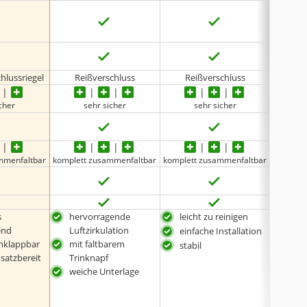
chlussriegel
Reißverschluss
Reißverschluss
Schn
cher
sehr sicher
sehr sicher
mmenfaltbar
komplett zusammenfaltbar
komplett zusammenfaltbar
s
hervorragende
leicht zu reinigen
her
end
Luftzirkulation
Luft
einfache Installation
klappbar
mit faltbarem
stab
stabil
nsatzbereit
Trinknapf
weiche Unterlage