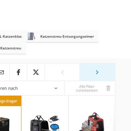
L-Katzenklos
Katzenstreu-Entsorgungseimer
-Katzenstreu
Alle Filter
eren nach
zurücksetzen
ngs-Sieger