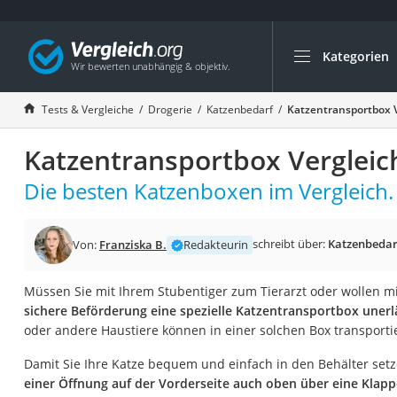
Kategorien
Die beliebtesten V
Drogerie
Tests & Vergleiche
Drogerie
Katzenbedarf
Katzentransportbox V
Inhalator
Katzentransportbox Vergleic
Haarschneider
Rollator
Die besten Katzenboxen im Vergleich.
Braun Rasierer
Katzenklappe (Chi
schreibt über:
Katzenbedar
Von:
Franziska B.
Redakteurin
Rasierer
Müssen Sie mit Ihrem Stubentiger zum Tierarzt oder wollen mit
Masturbator
sichere Beförderung eine spezielle Katzentransportbox unerl
Massagepistole
oder andere Haustiere können in einer solchen Box transporti
Epilierer
Damit Sie Ihre Katze bequem und einfach in den Behälter setz
Reisehaartrockner
einer Öffnung auf der Vorderseite auch oben über eine Klap