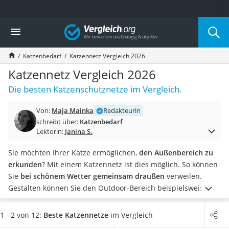
Die beliebtesten Vergleiche nach Kategorie
Vergleich
Drogerie
Inhalator
Katzenbedarf
Katzennetz Vergleich 2026
Haarschneider
Rollator
Katzennetz Vergleich 2026
Braun Rasierer
Die besten Katzenschutznetze im Vergleich.
Katzenklappe (Chip)
Rasierer
Von:
Maja Mainka
Redakteurin
Masturbator
schreibt über:
Katzenbedarf
Massagepistole
Lektorin:
Janina S.
Epilierer
Reisehaartrockner
Sie möchten Ihrer Katze ermöglichen,
den Außenbereich zu
Eiweißpulver
erkunden
? Mit einem Katzennetz ist dies möglich. So können
Magnesiumpräparat
Sie
bei schönem Wetter gemeinsam draußen
verweilen.
Katzenklappe
Gestalten können Sie den Outdoor-Bereich beispielsweise mit
Nackenmassagegerät
einem gemütlichen
Katzenbett
.
Online-Tests raten zu einem
Zeckenschutz Katze
Katzennetz mit einer
transparenten Optik
, um sich den
1 - 2 von 12:
Beste Katzennetze
im Vergleich
leichter Haartrockner
Ausblick nicht zu verhängen. In der Tabelle unseres