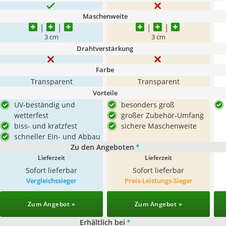
Maschenweite
3 cm
3 cm
Drahtverstärkung
Farbe
Transparent
Transparent
Vorteile
UV-beständig und
besonders groß
wetterfest
großer Zubehör-Umfang
biss- und kratzfest
sichere Maschenweite
schneller Ein- und Abbau
Zu den Angeboten
*
Lieferzeit
Lieferzeit
Sofort lieferbar
Sofort lieferbar
Vergleichssieger
Preis-Leistungs-Sieger
Zum Angebot »
Zum Angebot »
Erhältlich bei
*