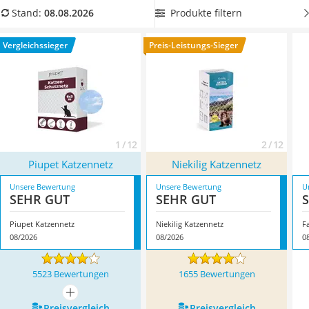
Philips-Sonicare-Zahnbürste
Vergleichs von Katzennetzen haben wir unterschiedliche
Produkte filtern
Stand:
08.08.2026
Schildkrötenhaus
Produkte für Sie zusammengestellt. Überzeugt hat uns hier
Mineralfutter Pferd
im August 2026 besonders das Modell
Piupet Katzennetz
*
Vergleichssieger
Preis-Leistungs-Sieger
Massagegerät
mit seinen Eigenschaften.
Service
1 / 12
2 / 12
Piupet Katzennetz
Niekilig Katzennetz
Unsere Bewertung
Unsere Bewertung
U
SEHR GUT
SEHR GUT
Piupet Katzennetz
Niekilig Katzennetz
F
08/2026
08/2026
0
5523 Bewertungen
1655 Bewertungen
mehr anzeigen
Preis­vergleich
Preis­vergleich