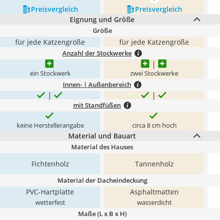
mehr anzeigen
Preis­vergleich
Preis­vergleich
Eignung und Größe
Größe
für jede Katzengröße
für jede Katzengröße
Anzahl der Stockwerke
ein Stockwerk
zwei Stockwerke
Innen- | Außenbereich
mit Standfüßen
keine Herstellerangabe
circa 8 cm hoch
Material und Bauart
Material des Hauses
Fichtenholz
Tannenholz
Material der Dacheindeckung
PVC-Hartplatte
Asphaltmatten
wetterfest
wasserdicht
Maße (L x B x H)