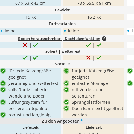
67 x 53 x 43 cm
78 x 55,5 x 91 cm
Gewicht
15 kg
16,2 kg
Farbvarianten
•
•
•
keine
keine
k
Boden herausnehmbar | Dachlukenfunktion
isoliert | wetterfest
Vorteile
für jede Katzengröße
für jede Katzengröße
geeignet
geeignet
geräumig und wetterfest
einfache Montage
vollständig isolierte
mit Vorder- und
Wände und Boden
Seitentüren
Lüftungssystem für
Sprungplattformen
bessere Luftqualität
Dach kann leicht geöffnet
robust und langlebig
werden
Zu den Angeboten
*
Lieferzeit
Lieferzeit