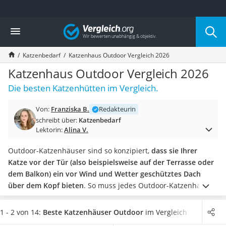
Die beliebtesten Vergleiche nach Kategorie
Vergleich
Drogerie
Inhalator
Katzenbedarf
Katzenhaus Outdoor Vergleich 2026
Haarschneider
Rollator
Katzenhaus Outdoor Vergleich 2026
Braun Rasierer
Die besten Katzenhütten im Vergleich.
Katzenklappe (Chip)
Rasierer
Von:
Franziska B.
Redakteurin
Masturbator
schreibt über:
Katzenbedarf
Massagepistole
Lektorin:
Alina V.
Epilierer
Reisehaartrockner
Outdoor-Katzenhäuser sind so konzipiert,
dass sie Ihrer
Eiweißpulver
Katze vor der Tür (also beispielsweise auf der Terrasse oder
Magnesiumpräparat
dem Balkon) ein vor Wind und Wetter geschütztes Dach
Katzenklappe
über dem Kopf bieten
. So muss jedes Outdoor-Katzenhaus
Nackenmassagegerät
einen geschützten Innenbereich haben, der über eine
Zeckenschutz Katze
Katzenklappe zugänglich ist. Ein überdachter Außenbereich,
1 - 2 von 14:
Beste Katzenhäuser Outdoor
im Vergleich
leichter Haartrockner
beispielsweise in Form einer überdachten Veranda, bietet der