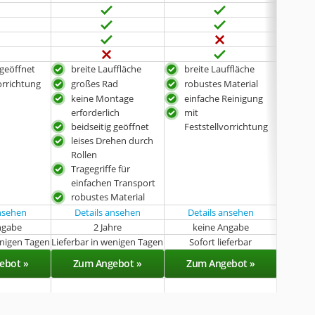
 geöffnet
breite Lauffläche
breite Lauffläche
mit 
orrichtung
großes Rad
robustes Material
sehr
lang
keine Montage
einfache Reinigung
gro
erforderlich
mit
beidseitig geöffnet
auc
Feststellvorrichtung
erhä
leises Drehen durch
Rollen
Tragegriffe für
einfachen Transport
robustes Material
ansehen
Details ansehen
Details ansehen
Det
ngabe
2 Jahre
keine Angabe
enigen Tagen
Lieferbar in wenigen Tagen
Sofort lieferbar
Lieferba
ebot »
Zum Angebot »
Zum Angebot »
Zu