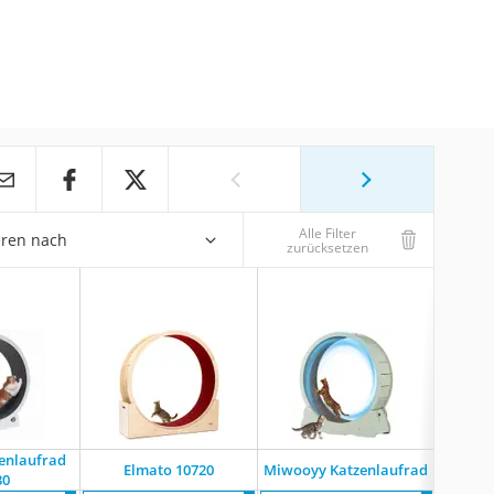
Alle Filter
eren nach
zurücksetzen
enlaufrad
Elmato 10720
Miwooyy Katzenlaufrad
El
30