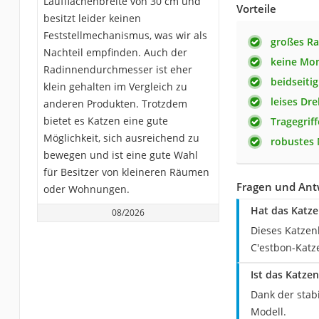
Laufflächenbreite von 30 cm und
Vorteile
besitzt leider keinen
Feststellmechanismus, was wir als
großes R
Nachteil empfinden. Auch der
keine Mon
Radinnendurchmesser ist eher
beidseitig
klein gehalten im Vergleich zu
leises Dr
anderen Produkten. Trotzdem
bietet es Katzen eine gute
Tragegrif
Möglichkeit, sich ausreichend zu
robustes 
bewegen und ist eine gute Wahl
für Besitzer von kleineren Räumen
Fragen und Ant
oder Wohnungen.
Hat das Katze
08/2026
Dieses Katzenl
C'estbon-Katz
Ist das Katze
Dank der stab
Modell.