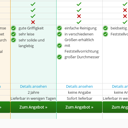
emse
gute Griffigkeit
einfache Reinigung
beidseitig
net
sehr leise
in verschiedenen
Feststellv
Größen erhältlich
urch
sehr solide und
mit
langlebig
Feststellvorrichtung
al
großer Durchmesser
n
Details ansehen
Details ansehen
Details 
2 Jahre
keine Angabe
keine A
r
Lieferbar in wenigen Tagen
Sofort lieferbar
Lieferbar in w
»
Zum Angebot »
Zum Angebot »
Zum Ang