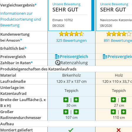
Unsere Bewertung
Unsere Bewertung
Vergleichsergebnis
*
SEHR GUT
SEHR GUT
Informationen zur
Produktsortierung und
Elmato 10702
Navi
Bewertung
08/2026
08/2026
Kundenwertung
*
bei Amazon
325 Bewertungen
891 Bewertung
Erhältlich bei
*
Preis­vergleich
Preis­verglei
Preis­vergleich
Ratenzahlung
Zahlbar in Raten
*
Produkteigenschaften des Katzenlaufrads
Material
Birkenholz
Holz
Laufradmaße
120 x 37 x 137 cm
120 x 110 x 33,7
Unterlage im
Teppich
Teppich
Katzenlaufrad
Breite der Lauffläche (L x
30 cm
27 cm
B x H)
Großer
107 cm
110 cm
Radinnendurchmesser
Aufbau
Montiert geliefert