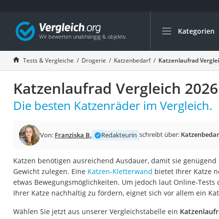
Kategorien
Die beliebtesten V
Drogerie
Tests & Vergleiche
Drogerie
Katzenbedarf
Katzenlaufrad Vergle
Inhalator
Katzenlaufrad Vergleich 2026
Haarschneider
Rollator
Die besten Katzenräder im Vergleich.
Braun Rasierer
Katzenklappe (Chi
schreibt über:
Katzenbedar
Von:
Franziska B.
Redakteurin
Rasierer
Katzen benötigen ausreichend Ausdauer, damit sie genügend 
Masturbator
Gewicht zulegen. Eine
Katzen-Kletterwand
bietet Ihrer Katze 
Massagepistole
etwas Bewegungsmöglichkeiten. Um jedoch laut Online-Tests 
Ihrer Katze nachhaltig zu fördern, eignet sich vor allem ein Ka
Epilierer
Reisehaartrockner
Wählen Sie jetzt aus unserer Vergleichstabelle ein
Katzenlaufr