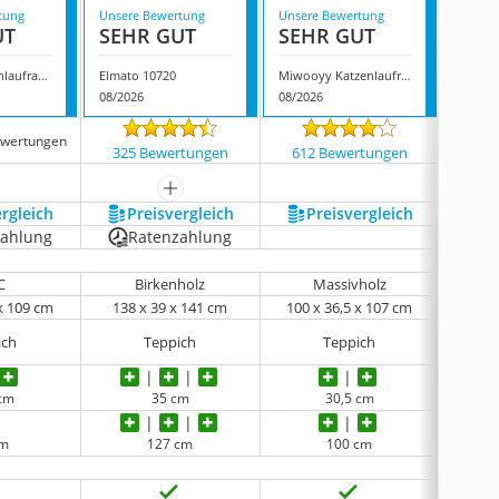
tung
Unsere Bewertung
Unsere Bewertung
Unsere
UT
SEHR GUT
SEHR GUT
GUT
Zimgod Katzenlaufrad 01030
Elmato 10720
Miwooyy Katzenlaufrad
Elmato
08/2026
08/2026
08/202
ewertungen
325 Bewertungen
612 Bewertungen
325
mehr anzeigen
ergleich
Preis­vergleich
Preis­vergleich
P
zahlung
Ratenzahlung
R
C
Birkenholz
Massivholz
 x 109 cm
138 x 39 x 141 cm
100 x 36,5 x 107 cm
138 
ich
Teppich
Teppich
 cm
35 cm
30,5 cm
cm
127 cm
100 cm