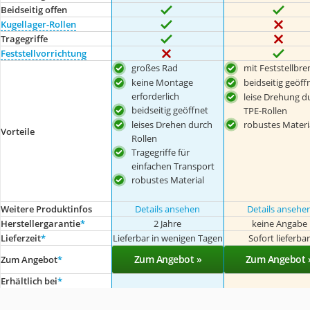
Beidseitig offen
Kugellager-Rollen
Tragegriffe
Feststellvorrichtung
großes Rad
mit Feststellbr
keine Montage
beidseitig geöff
erforderlich
leise Drehung d
beidseitig geöffnet
TPE-Rollen
leises Drehen durch
robustes Materi
Vorteile
Rollen
Tragegriffe für
einfachen Transport
robustes Material
Weitere Produktinfos
Details ansehen
Details ansehe
Herstellergarantie
*
2 Jahre
keine Angabe
Lieferzeit
*
Lieferbar in wenigen Tagen
Sofort lieferba
Zum Angebot »
Zum Angebot 
Zum Angebot
*
Erhältlich bei
*