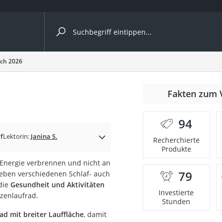
ergleiche nach Kategorie
ich 2026
Fakten zum 
94
p)
f
Lektorin:
Janina S.
Recherchierte
Produkte
Energie verbrennen und nicht an
79
neben verschiedenen Schlaf- auch
die
Gesundheit und Aktivitäten
Investierte
tzenlaufrad.
Stunden
ad mit breiter Lauffläche
, damit