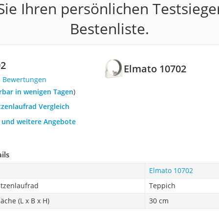
ie Ihren persönlichen Testsiege
Bestenliste.
02
Elmato 10702
5 Bewertungen
ferbar in wenigen Tagen
)
tzenlaufrad Vergleich
h und weitere Angebote
ils
Elmato 10702
atzenlaufrad
Teppich
läche (L x B x H)
30 cm