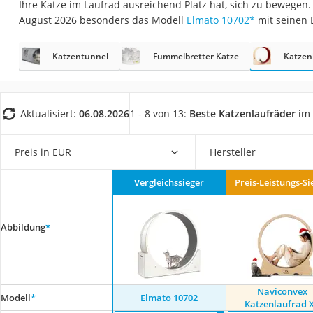
Ihre Katze im Laufrad ausreichend Platz hat, sich zu bewegen.
Eiweißpulver
August 2026 besonders das Modell
Elmato 10702
*
mit seinen 
Magnesiumpräpar
Katzenklappe
Katzentunnel
Fummelbretter Katze
Katzen
Nackenmassagege
Zeckenschutz Katz
Aktualisiert:
06.08.2026
1 - 8 von 13:
Beste Katzenlaufräder
im 
leichter Haartrock
Philips-Sonicare-
Preis in EUR
Hersteller
Schildkrötenhaus
Vergleichssieger
Preis-Leistungs-Si
Mineralfutter Pfer
Massagegerät
Abbildung
*
Service
Naviconvex
Modell
*
Elmato 10702
Katzenlaufrad 