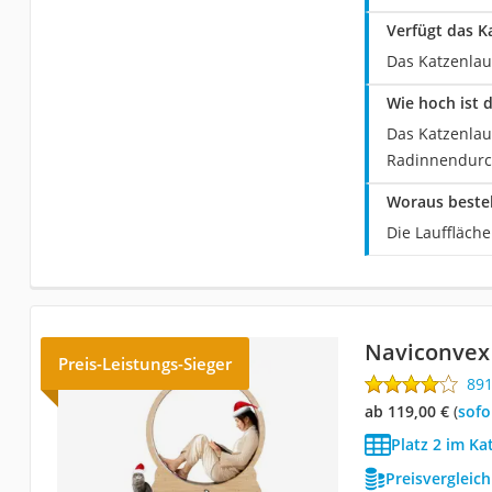
Verfügt das K
Das Katzenlauf
Wie hoch ist 
Das Katzenlau
Radinnendurc
Woraus besteh
Die Lauffläch
Naviconvex
Preis-Leistungs-Sieger
89
ab 119,00 €
(
Sof
Platz 2 im Ka
Preisvergleic