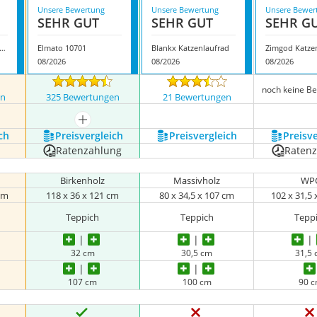
Unsere Bewertung
Unsere Bewertung
Unsere Bewer
SEHR GUT
SEHR GUT
SEHR G
convex Katzenlaufrad XL
Elmato 10701
Blankx Katzenlaufrad
08/2026
08/2026
08/2026
noch keine B
en
325 Bewertungen
21 Bewertungen
mehr anzeigen
ch
Preis­vergleich
Preis­vergleich
Preis­v
Ratenzahlung
Raten
Birkenholz
Massivholz
WP
 cm
‎118 x 36 x 121 cm
80 x 34,5 x 107 cm
102 x 31,5
Teppich
Teppich
Tepp
32 cm
30,5 cm
31,5
107 cm
100 cm
90 