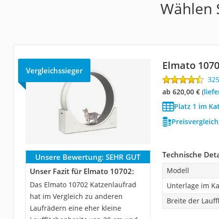
Wählen S
Elmato 107
Vergleichssieger
32
ab 620,00 €
(
Lie
Platz 1 im Ka
Preisvergleic
Technische Deta
Unsere Bewertung:
SEHR GUT
Modell
Unser Fazit für Elmato 10702:
Das Elmato 10702 Katzenlaufrad
Unterlage im K
hat im Vergleich zu anderen
Breite der Lauff
Laufrädern eine eher kleine