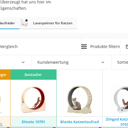
 Überzeugt hat uns hier im
Eigenschaften.
at
laufräder
Laserpointer für Katzen
rät
e
Vergleich
Produkte filtern
ner
Zahnbürste
Kundenwertung
Sorti
eger
Bestseller
d
Zimgod Katz
Elmato 10701
Blankx Katzenlaufrad
XL
010