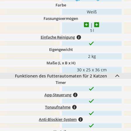
Farbe
Weiß
Fassungsvermögen
5 l
Einfache Reinigung
Eigengewicht
2 kg
Maße (L x B x H)
30 x 25 x 36 cm
Funktionen des Futterautomaten für 2 Katzen
Timer
App-Steuerung
Tonaufnahme
Anti-Blockier-System