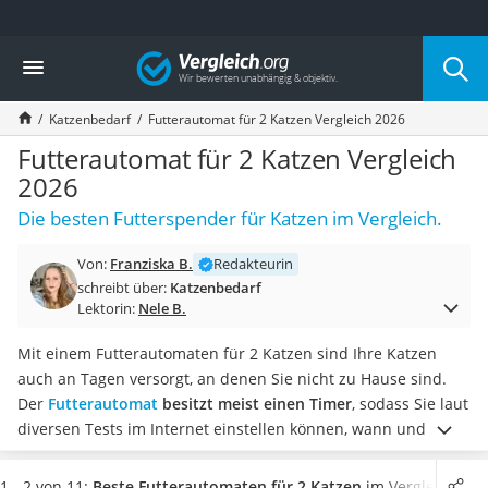
Die beliebtesten Vergleiche nach Kategorie
Vergleich
Drogerie
Inhalator
Katzenbedarf
Futterautomat für 2 Katzen Vergleich 2026
Haarschneider
Rollator
Futterautomat für 2 Katzen Vergleich
Braun Rasierer
2026
Katzenklappe (Chip)
Die besten Futterspender für Katzen im Vergleich.
Rasierer
Masturbator
Von:
Franziska B.
Redakteurin
Massagepistole
schreibt über:
Katzenbedarf
Epilierer
Lektorin:
Nele B.
Reisehaartrockner
Eiweißpulver
Mit einem Futterautomaten für 2 Katzen sind Ihre Katzen
Magnesiumpräparat
auch an Tagen versorgt, an denen Sie nicht zu Hause sind.
Katzenklappe
Der
Futterautomat
besitzt meist einen Timer
, sodass Sie laut
Nackenmassagegerät
diversen Tests im Internet einstellen können, wann und wie
Zeckenschutz Katze
oft Ihre Katzen am Tag gefüttert werden sollten.
Wählen Sie
leichter Haartrockner
jetzt aus unserer Vergleichstabelle einen
Futterautomaten
1 - 2 von 11:
Beste Futterautomaten für 2 Katzen
im Vergleich