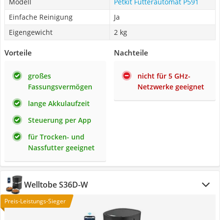
Modell
Petkit Futterautomat P591
Einfache Reinigung
Ja
Eigengewicht
2 kg
Vorteile
Nachteile
großes
nicht für 5 GHz-
Fassungsvermögen
Netzwerke geeignet
lange Akkulaufzeit
Steuerung per App
für Trocken- und
Nassfutter geeignet
Welltobe S36D-W
Preis-Leistungs-Sieger