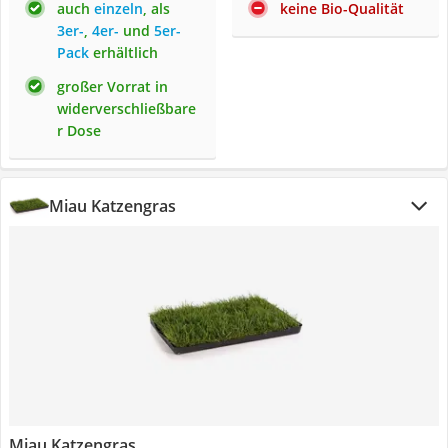
auch
einzeln
, als
keine Bio-Qualität
3er-
,
4er-
und
5er-
Pack
erhältlich
großer Vorrat in
widerverschließbare
r Dose
Miau Katzengras
Miau Katzengras