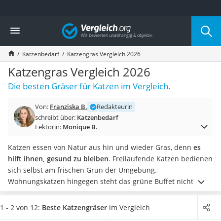
Die beliebtesten Vergleiche nach Kategorie
Vergleich
Drogerie
Inhalator
Katzenbedarf
Katzengras Vergleich 2026
Haarschneider
Rollator
Katzengras Vergleich 2026
Braun Rasierer
Die besten Gräser für Katzen im Vergleich.
Katzenklappe (Chip)
Rasierer
Von:
Franziska B.
Redakteurin
Masturbator
schreibt über:
Katzenbedarf
Massagepistole
Lektorin:
Monique B.
Epilierer
Reisehaartrockner
Katzen essen von Natur aus hin und wieder Gras, denn
es
Eiweißpulver
hilft ihnen, gesund zu bleiben
. Freilaufende Katzen bedienen
Magnesiumpräparat
sich selbst am frischen Grün der Umgebung.
Katzenklappe
Wohnungskatzen hingegen steht das grüne Buffet nicht zur
Nackenmassagegerät
Verfügung. Stattdessen machen die Tiere den Geschmacks-
Zeckenschutz Katze
Test an Zimmerpflanzen – zum Leidwesen der Besitzer.
1 - 2 von 12:
Beste Katzengräser
im Vergleich
leichter Haartrockner
Gehen Sie auf Nummer sicher in Sachen Katzengesundheit,