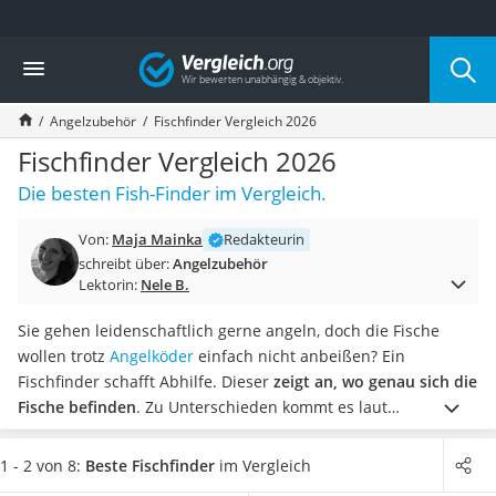
Die beliebtesten Vergleiche nach Kategorie
Vergleich
Freizeit & Sport
Gartentrampolin
Angelzubehör
Fischfinder Vergleich 2026
Trampolin
Metalldetektor
Fischfinder Vergleich 2026
Eufab-Fahrradträger
Die besten Fish-Finder im Vergleich.
Trampolin 366 cm
Fahrradschloss
Von:
Maja Mainka
Redakteurin
Aluminium-Koffer
schreibt über:
Angelzubehör
Futterboot
Lektorin:
Nele B.
Air Bike
E-Bike-Dreirad
Sie gehen leidenschaftlich gerne angeln, doch die Fische
Trekkingschuhe Herren
wollen trotz
Angelköder
einfach nicht anbeißen? Ein
Reisetasche mit Rollen
Fischfinder schafft Abhilfe. Dieser
zeigt an, wo genau sich die
Klimmzugstation
Fische befinden
. Zu Unterschieden kommt es laut
Koffer
Fischfinder-Tests im Internet bei
der Sendeleistung
. Je höher
Nachtsichtgerät
diese ist,
desto detailreicher sind die übertragenen Bilder
.
1 - 2 von 8:
Beste Fischfinder
im Vergleich
Faltschloss
Als vorteilhaft erweisen sich außerdem
zusätzliche