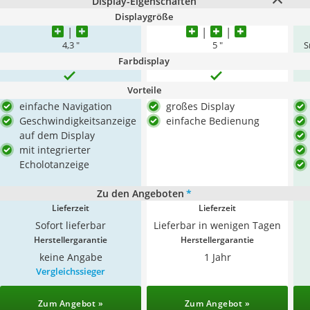
Display-Eigenschaften
Displaygröße
4,3 "
5 "
S
Farbdisplay
Vorteile
einfache Navigation
großes Display
Geschwindigkeitsanzeige
einfache Bedienung
auf dem Display
mit integrierter
Echolotanzeige
Zu den Angeboten
*
Lieferzeit
Lieferzeit
Sofort lieferbar
Lieferbar in wenigen Tagen
Herstellergarantie
Herstellergarantie
keine Angabe
1 Jahr
Vergleichssieger
Zum Angebot »
Zum Angebot »