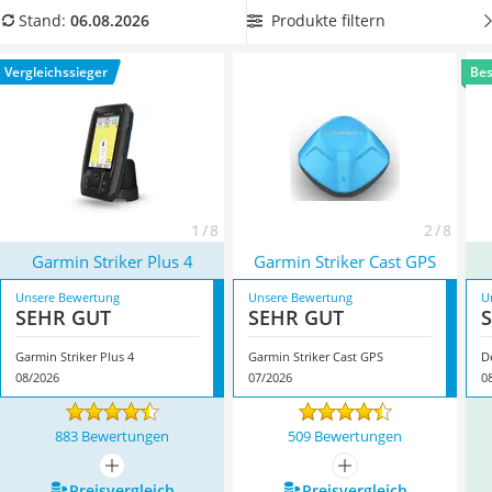
Handgepäck-Koffer
Funktionen
wie Temperatursensor, Flachwasser- bzw.
Produkte filtern
Stand:
06.08.2026
Vibrationsplatte
Tiefenalarm sowie ein Fischalarm. In der Tabelle unseres
Wanderschuhe Herren
Vergleichs haben wir unterschiedlichste Produkte
Vergleichssieger
Bes
Sicherheitsweste Reiten
zusammengetragen. Überzeugt hat uns hier im August 2026
Service
besonders das Modell
Garmin Striker Plus 4
*
mit seinen
Eigenschaften.
1 / 8
2 / 8
Garmin Striker Plus 4
Garmin Striker Cast GPS
Unsere Bewertung
Unsere Bewertung
U
SEHR GUT
SEHR GUT
Garmin Striker Plus 4
Garmin Striker Cast GPS
D
08/2026
07/2026
0
883 Bewertungen
509 Bewertungen
mehr anzeigen
mehr anzeigen
Preis­vergleich
Preis­vergleich