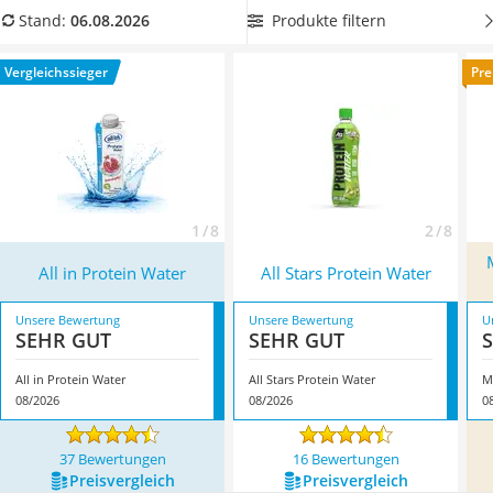
MCT-Öl
unserer Vergleichstabelle, um Ihre Muskeln bestmöglich mit
Produkte filtern
Stand:
06.08.2026
Trüffelöl
Protein zu versorgen. Überzeugt hat uns hier im August 2026
Erythrit
besonders das Modell
All in Protein Water
*
mit seinen
Vergleichssieger
Pre
Müsli ohne Zuckerzusatz
Eigenschaften.
Service
1 / 8
2 / 8
All in Protein Water
All Stars Protein Water
Unsere Bewertung
Unsere Bewertung
U
SEHR GUT
SEHR GUT
All in Protein Water
All Stars Protein Water
08/2026
08/2026
0
37 Bewertungen
16 Bewertungen
Preis­vergleich
Preis­vergleich