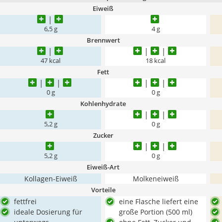
Eiweiß
6,5 g
4 g
Brennwert
47 kcal
18 kcal
Fett
0 g
0 g
Kohlenhydrate
5,2 g
0 g
Zucker
5,2 g
0 g
Eiweiß-Art
Kollagen-Eiweiß
Molkeneiweiß
Vorteile
fettfrei
eine Flasche liefert eine
ideale Dosierung für
große Portion (500 ml)