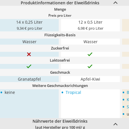
Produktinformationen der Eiweißdrinks
Menge
Preis pro Liter
14 x 0,25 Liter
12 x 0,5 Liter
9,34 € pro Liter
6,98 € pro Liter
Flüssigkeits-Basis
Wasser
Wasser
Zuckerfrei
Laktosefrei
Geschmack
Granatapfel
Apfel-Kiwi
Weitere Geschmacksrichtungen
•
•
•
keine
Tropical
•
K
•
S
•
u
Nährwerte der Eiweißdrinks
laut Hersteller pro 100 ml/ g