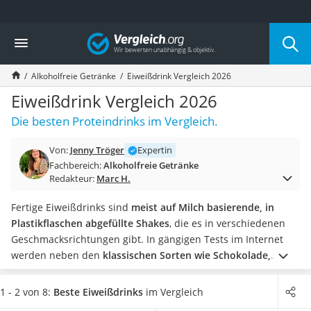
Die beliebtesten Vergleiche nach Kategorie
Vergleich
Lebensmittel
Schwarzkümmelöl
Alkoholfreie Getränke
Eiweißdrink Vergleich 2026
Knäckebrot
Schwarzkümmelöl-Kapseln
Eiweißdrink Vergleich 2026
Manukahonig
Die besten Proteindrinks im Vergleich.
Eiklar
Astronautenkost
Von:
Jenny Tröger
Expertin
Balsamico-Essig
Fachbereich:
Alkoholfreie Getränke
Schwarzkümmelöl bio
Redakteur:
Marc H.
Sardinen
Honig
Fertige Eiweißdrinks sind
meist auf Milch basierende, in
Gemüsebrühe
Plastikflaschen abgefüllte Shakes
, die es in verschiedenen
Eiskaffee-Pulver
Geschmacksrichtungen gibt. In gängigen Tests im Internet
Irischer Whiskey
werden neben den
klassischen Sorten wie Schokolade,
Grapefruitkernextrakt
Vanille und Erdbeere
auch exotischere Varianten wie Ananas,
Matcha-Set
Blutorange oder Wassermelone vorgestellt.
Wählen Sie jetzt
1 - 2 von 8:
Beste Eiweißdrinks
im Vergleich
Sojasauce
einen
Eiweißdrink mit möglichst hohem Eiweißgehalt
aus