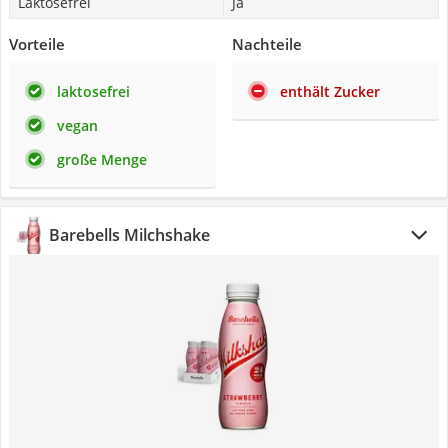
Laktosefrei
Ja
Vorteile
Nachteile
laktosefrei
enthält Zucker
vegan
große Menge
Barebells Milchshake