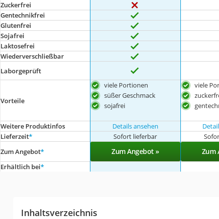
Zuckerfrei
Gentechnikfrei
Glutenfrei
Sojafrei
Laktosefrei
Wiederverschließbar
Laborgeprüft
viele Portionen
viele Po
süßer Geschmack
zuckerfr
Vorteile
sojafrei
gentechn
Weitere Produktinfos
Details ansehen
Detai
Lieferzeit
*
Sofort lieferbar
Sofor
Zum Angebot »
Zum 
Zum Angebot
*
Erhältlich bei
*
Inhaltsverzeichnis