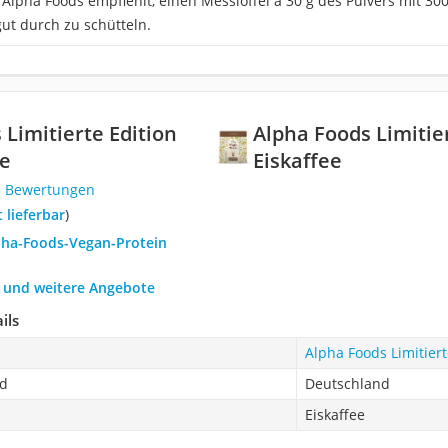
r Alpha Foods empfiehlt, einen Messlöffel à 30 g des Pulvers mit 3
ut durch zu schütteln.
 Limitierte Edition
Alpha Foods Limitie
ee
Eiskaffee
3 Bewertungen
t lieferbar
)
lpha-Foods-Vegan-Protein
h und weitere Angebote
ils
Alpha Foods Limitiert
nd
Deutschland
Eiskaffee