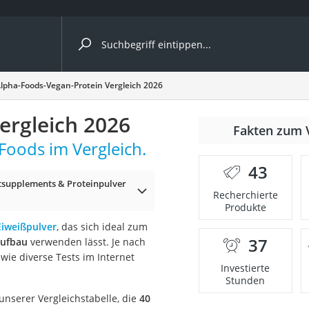
ergleiche nach Kategorie
lpha-Foods-Vegan-Protein Vergleich 2026
ergleich 2026
Fakten zum 
Foods im Vergleich.
43
tsupplements & Proteinpulver
p)
Recherchierte
Produkte
Eiweißpulver
, das sich ideal zum
37
aufbau
verwenden lässt. Je nach
, wie diverse Tests im Internet
Investierte
Stunden
unserer Vergleichstabelle, die
40