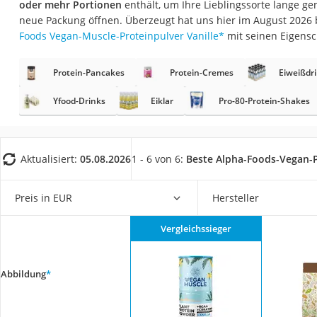
oder mehr Portionen
enthält, um Ihre Lieblingssorte lange ge
Eiweißpulver
neue Packung öffnen. Überzeugt hat uns hier im August 2026
Magnesiumpräpar
Foods Vegan-Muscle-Proteinpulver Vanille
*
mit seinen Eigensc
Katzenklappe
Protein-Pancakes
Protein-Cremes
Eiweißdr
Nackenmassagege
Zeckenschutz Katz
Yfood-Drinks
Eiklar
Pro-80-Protein-Shakes
leichter Haartrock
Philips-Sonicare-
Aktualisiert:
05.08.2026
1 - 6 von 6:
Beste Alpha-Foods-Vegan-
Schildkrötenhaus
Mineralfutter Pfer
Preis in EUR
Hersteller
Massagegerät
Vergleichssieger
Service
Abbildung
*