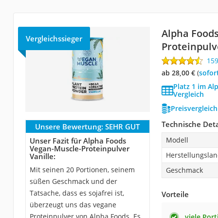
Alpha Food
Vergleichssieger
Proteinpulv
15
ab 28,00 €
(
Sofor
Platz 1 im A
Vergleich
Preisvergleic
Technische Deta
Unsere Bewertung:
SEHR GUT
Modell
Unser Fazit für Alpha Foods
Vegan-Muscle-Proteinpulver
Herstellungsla
Vanille:
Mit seinen 20 Portionen, seinem
Geschmack
süßen Geschmack und der
Tatsache, dass es sojafrei ist,
Vorteile
überzeugt uns das vegane
Proteinpulver von Alpha Foods. Es
viele Por