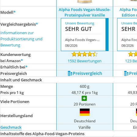
Alpha Foods Vegan-Muscle-
Alpha Fo
Modell
*
Proteinpulver Vanille
Edition 
Unsere Bewertung
Unsere B
Vergleichsergebnis
*
SEHR GUT
SEHR
Informationen zur
Produktsortierung und
Alpha Foods Vegan-Muscle-Proteinpulver Vanille
Bewertung
08/2026
08/2026
Kundenwertung
*
bei Amazon
1592 Bewertungen
123 B
Erhältlich bei
*
Preis­vergleich
Prei
Preis­vergleich
Inhalt und Geschmack
Menge
600 g
Preis pro 1 kg
48,17 € pro 1kg
49,83
Viele Portionen
20 Portionen
20 
Herstellungsland
Deutschland
Deu
Geschmack
Vanille
Ei
Inhaltsstoffe des Alpha-Food-Vegan-Proteins