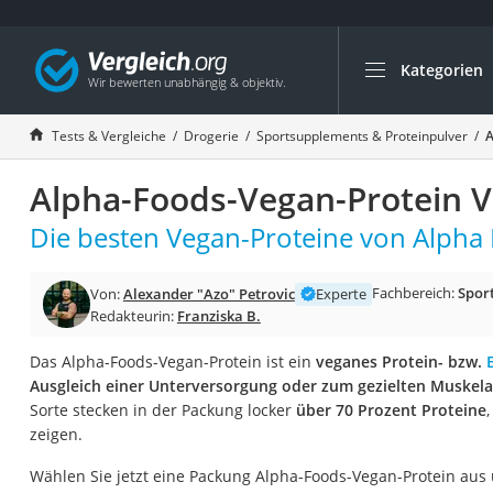
Kategorien
Die beliebtesten V
Drogerie
Tests & Vergleiche
Drogerie
Sportsupplements & Proteinpulver
A
Inhalator
Alpha-Foods-Vegan-Protein V
Haarschneider
Rollator
Die besten Vegan-Proteine von Alpha 
Braun Rasierer
Fachbereich:
Spor
Von:
Alexander "Azo" Petrovic
Experte
Katzenklappe (Chi
Redakteurin:
Franziska B.
Rasierer
Das Alpha-Foods-Vegan-Protein ist ein
veganes Protein- bzw.
Masturbator
Ausgleich einer Unterversorgung oder zum gezielten Muskel
Massagepistole
Sorte stecken in der Packung locker
über 70 Prozent Proteine
zeigen.
Epilierer
Reisehaartrockner
Wählen Sie jetzt eine Packung Alpha-Foods-Vegan-Protein aus 