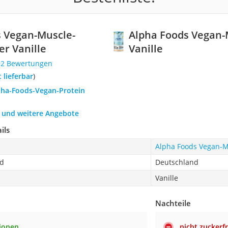
s Vegan-Muscle-
Alpha Foods Vegan-
er Vanille
Vanille
92 Bewertungen
t lieferbar
)
lpha-Foods-Vegan-Protein
h und weitere Angebote
ils
Alpha Foods Vegan-Mu
nd
Deutschland
Vanille
Nachteile
tionen
nicht zuckerfr