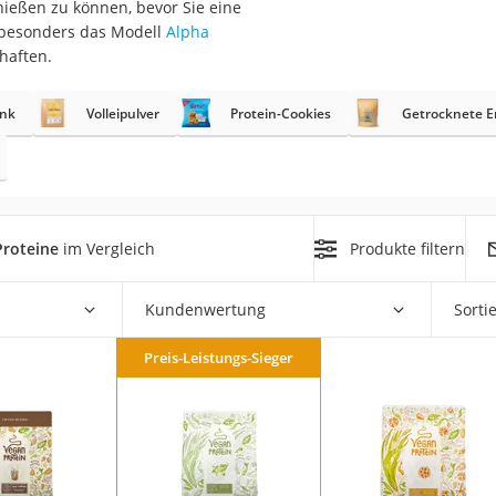
nießen zu können, bevor Sie eine
 besonders das Modell
Alpha
at
haften.
ink
Volleipulver
Protein-Cookies
Getrocknete E
rät
e
ner
Zahnbürste
Proteine
im Vergleich
Produkte filtern
d
Kundenwertung
Sorti
Preis-Leistungs-Sieger