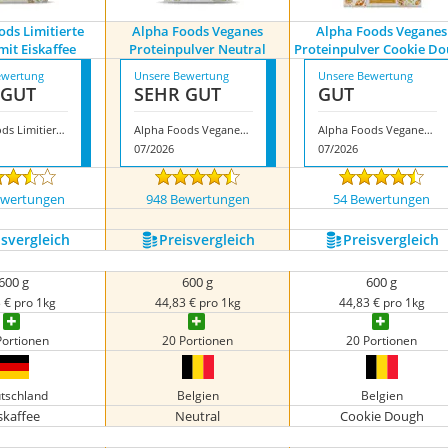
ods Limitierte
Alpha Foods Veganes
Alpha Foods Veganes
mit Eiskaffee
Proteinpulver Neutral
Proteinpulver Cookie D
ewertung
Unsere Bewertung
Unsere Bewertung
 GUT
SEHR GUT
GUT
Alpha Foods Limitierte Edition mit Eiskaffee
Alpha Foods Veganes Proteinpulver Neutral
Alpha Foods Veganes Proteinpulver Cookie Dough
07/2026
07/2026
ewertungen
948 Bewertungen
54 Bewertungen
s­vergleich
Preis­vergleich
Preis­vergleich
600 g
600 g
600 g
 € pro 1kg
44,83 € pro 1kg
44,83 € pro 1kg
Portionen
20 Portionen
20 Portionen
tschland
Belgien
Belgien
skaffee
Neutral
Cookie Dough