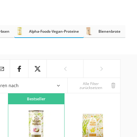
rbsen
Alpha-Foods-Vegan-Proteine
Bienenbrote
Alle Filter
eren nach
zurücksetzen
Bestseller