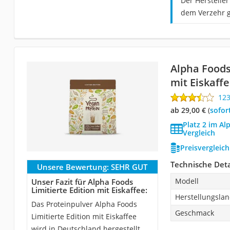
Der Herstelle
dem Verzehr g
Alpha Foods
mit Eiskaff
12
ab 29,00 €
(
Sofor
Platz 2 im A
Vergleich
Preisvergleic
Technische Deta
Unsere Bewertung:
SEHR GUT
Modell
Unser Fazit für Alpha Foods
Limitierte Edition mit Eiskaffee:
Herstellungsla
Das Proteinpulver Alpha Foods
Geschmack
Limitierte Edition mit Eiskaffee
wird in Deutschland hergestellt