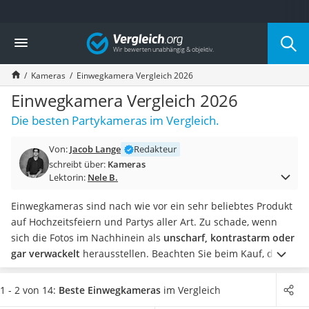
Die beliebtesten Vergleiche nach Kategorie
Vergleich
Elektronik
Powerstation
Kameras
Einwegkamera Vergleich 2026
Monitor 32 Zoll 4K
Fernseher
Einwegkamera Vergleich 2026
Drucker
Die besten Partykameras im Vergleich.
Desktop-PC
Monitor
Von:
Jacob Lange
Redakteur
Diascanner
schreibt über:
Kameras
Laser-Multifunktionsdrucker
Lektorin:
Nele B.
Powerline-Adapter
Powerstation mit Solarpanel
Einwegkameras sind nach wie vor ein sehr beliebtes Produkt
Gaming-PC
auf Hochzeitsfeiern und Partys aller Art. Zu schade, wenn
Soundbar
sich die Fotos im Nachhinein als
unscharf, kontrastarm oder
17-Zoll-Laptop
gar verwackelt
herausstellen.
Beachten Sie beim Kauf, dass
Satellitenschüssel
manche Kameras speziell für den Einsatz am und im Wasser
Gaming-Headset
gemacht sind
. So kann der Kindergeburtstag selbst im Regen
1 - 2 von 14:
Beste Einwegkameras
im Vergleich
Schnurloses Telefon
oder am Swimming Pool tolle Schnappschüsse machen.