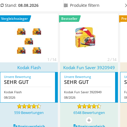
Tablets unter 200 Euro
Überzeugt hat uns hier im August 2026 besonders das
Produkte filtern
Stand:
08.08.2026
Ladekabel Typ 2 Schuko
Modell
Kodak Flash
*
mit seinen Eigenschaften.
Lichtwecker
Vergleichssieger
Bestseller
Pre
Acer Aspire
Service
1 / 14
2 / 14
Kodak Flash
Kodak Fun Saver 3920949
Unsere Bewertung
Unsere Bewertung
U
SEHR GUT
SEHR GUT
Kodak Flash
Kodak Fun Saver 3920949
F
08/2026
08/2026
0
559 Bewertungen
6548 Bewertungen
mehr anzeigen
Preis­vergleich
Preis­vergleich