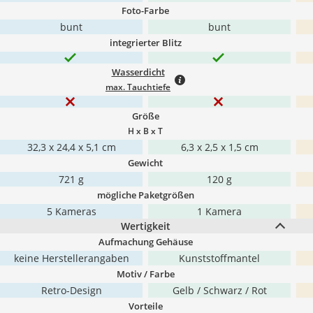
Foto-Farbe
bunt
bunt
integrierter Blitz
Wasserdicht
max. Tauchtiefe
Größe
H x B x T
‎32,3 x 24,4 x 5,1 cm
‎6,3 x 2,5 x 1,5 cm
Gewicht
721 g
120 g
mögliche Paketgrößen
5 Kameras
1 Kamera
Wertigkeit
Aufmachung Gehäuse
keine Herstellerangaben
Kunststoffmantel
Motiv / Farbe
Retro-Design
Gelb / Schwarz / Rot
Vorteile