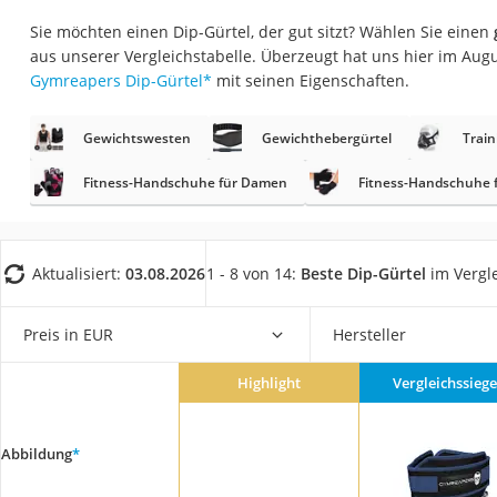
Trekkingschuhe H
Sie möchten einen Dip-Gürtel, der gut sitzt? Wählen Sie einen
Reisetasche mit Ro
aus unserer Vergleichstabelle. Überzeugt hat uns hier im Au
Gymreapers Dip-Gürtel
*
mit seinen Eigenschaften.
Klimmzugstation
Koffer
Gewichtswesten
Gewichthebergürtel
Trai
Nachtsichtgerät
Fitness-Handschuhe für Damen
Fitness-Handschuhe 
Faltschloss
Handgepäck-Koffe
Vibrationsplatte
Aktualisiert:
03.08.2026
1 - 8 von 14:
Beste Dip-Gürtel
im Vergl
Wanderschuhe He
Preis in EUR
Hersteller
Sicherheitsweste R
Service
Highlight
Vergleichssiege
Abbildung
*