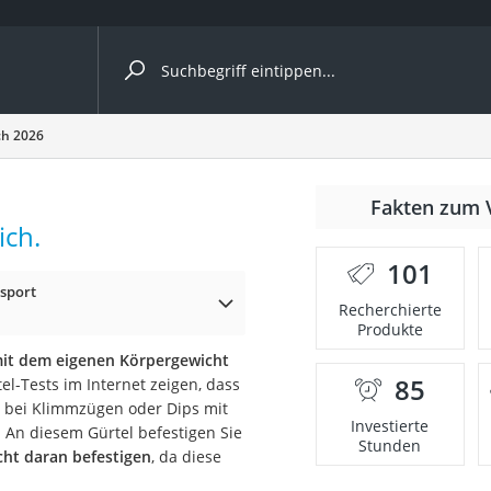
ergleiche nach Kategorie
ch 2026
Fakten zum 
ich.
er
101
tsport
Recherchierte
Produkte
mit dem eigenen Körpergewicht
85
el-Tests im Internet zeigen, dass
t bei Klimmzügen oder Dips mit
Investierte
 An diesem Gürtel befestigen Sie
Stunden
cht daran befestigen
, da diese