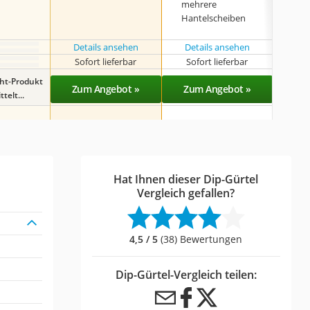
mehrere
für
Hantelscheiben
Trag
Details ansehen
Details ansehen
Det
Sofort lieferbar
Sofort lieferbar
Sof
ght-Produkt
Zum Angebot »
Zum Angebot »
Zu
telt...
Hat Ihnen dieser Dip-Gürtel
Vergleich gefallen?
4,5 / 5
(38) Bewertungen
Dip-Gürtel-Vergleich teilen: