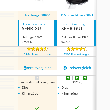
Arma
Harbinger 28900
DMoose Fitness DB-1
Unsere Bewertung
Unsere Bewertung
Unsere
SEHR GUT
SEHR GUT
SEH
Harbinger 28900
DMoose Fitness DB-1
07/2026
07/2026
08/202
2864 Bewertungen
5396 Bewertungen
288
Preis­vergleich
Preis­vergleich
P
keine Herstellerangaben
227 kg
•
•
•
Dips
Dips
Dips
•
•
•
Klimmzüge
Klimmzüge
Klimm