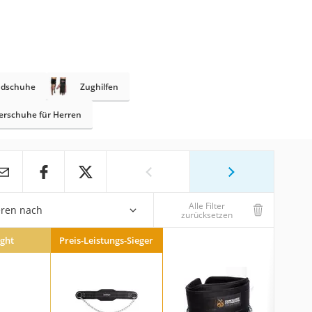
ndschuhe
Zughilfen
rschuhe für Herren
Alle Filter
eren nach
zurücksetzen
ight
Preis-Leistungs-Sieger