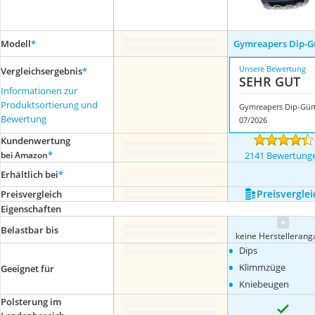
Modell
*
Gymreapers Dip-G
Unsere Bewertung
Vergleichsergebnis
*
SEHR GUT
Informationen zur
Produktsortierung und
Gymreapers Dip-Gürt
Bewertung
07/2026
Kundenwertung
*
bei Amazon
2141 Bewertung
Erhältlich bei
*
Preis­verglei
Preis­vergleich
Eigenschaften
Belastbar bis
keine Herstelleran
•
Dips
•
Klimmzüge
Geeignet für
•
Kniebeugen
Polsterung im