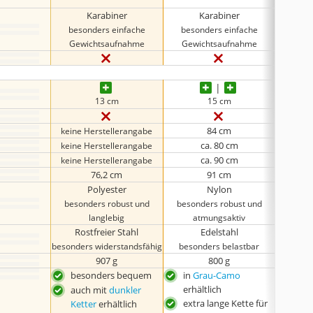
Karabiner
Karabiner
besonders einfache
besonders einfache
beso
Gewichtsaufnahme
Gewichtsaufnahme
Gew
13 cm
15 cm
84 cm
keine Herstellerangabe
ca. 80 cm
keine Herstellerangabe
ca. 90 cm
keine Herstellerangabe
keine 
76,2 cm
91 cm
Polyester
Nylon
besonders robust und
besonders robust und
beson
langlebig
atmungsaktiv
a
Rostfreier Stahl
Edelstahl
besonders widerstandsfähig
besonders belastbar
beso
907 g
800 g
besonders bequem
in
Grau-Camo
beso
erhältlich
Ver
auch mit
dunkler
extra lange Kette für
bes
Ketter
erhältlich