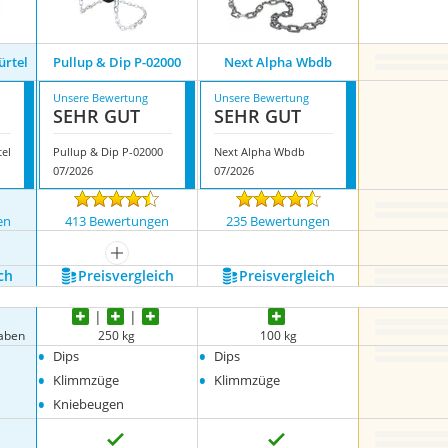
ürtel
Pullup & Dip ‎P-02000
Next Alpha Wbdb
Unsere Bewertung
Unsere Bewertung
SEHR GUT
SEHR GUT
el
Pullup & Dip ‎P-02000
Next Alpha Wbdb
07/2026
07/2026
en
413 Bewertungen
235 Bewertungen
mehr anzeigen
ch
Preis­vergleich
Preis­vergleich
gaben
250 kg
100 kg
•
•
Dips
Dips
•
•
Klimmzüge
Klimmzüge
•
Kniebeugen