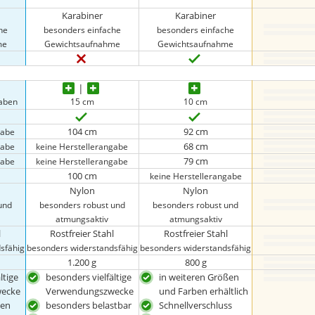
Karabiner
Karabiner
he
besonders einfache
besonders einfache
me
Gewichtsaufnahme
Gewichtsaufnahme
gaben
15 cm
10 cm
104 cm
92 cm
gabe
68 cm
gabe
keine Herstellerangabe
79 cm
gabe
keine Herstellerangabe
100 cm
keine Herstellerangabe
Nylon
Nylon
und
besonders robust und
besonders robust und
atmungsaktiv
atmungsaktiv
l
Rostfreier Stahl
Rostfreier Stahl
sfähig
besonders widerstandsfähig
besonders widerstandsfähig
1.200 g
800 g
ltige
besonders vielfältige
in weiteren Größen
ecke
Verwendungszwecke
und Farben erhältlich
ben
besonders belastbar
Schnellverschluss