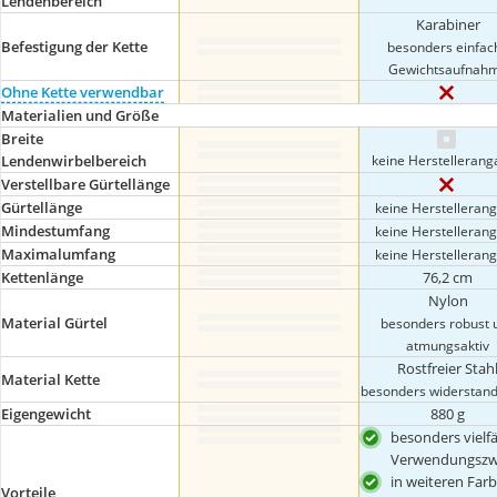
Lendenbereich
Karabiner
Befestigung der Kette
besonders einfac
Gewichtsaufnah
Ohne Kette verwendbar
Materialien und Größe
Breite
keine Herstelleran
Lendenwirbelbereich
Verstellbare Gürtellänge
Gürtellänge
keine Herstelleran
Mindestumfang
keine Herstelleran
Maximalumfang
keine Herstelleran
Kettenlänge
76,2 cm
Nylon
Material Gürtel
besonders robust 
atmungsaktiv
Rostfreier Stah
Material Kette
besonders widerstand
Eigengewicht
880 g
besonders vielfä
Verwendungszw
in weiteren Far
Vorteile