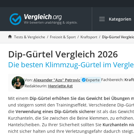
Kategorien
Die beliebtesten V
Freizeit & Sport
Tests & Vergleiche
Freizeit & Sport
Kraftsport
Dip-Gürtel Verglei
Gartentrampolin
Dip-Gürtel Vergleich 2026
Trampolin
Metalldetektor
Die besten Klimmzug-Gürtel im Vergle
Eufab-Fahrradträg
Fachbereich:
Kraf
Von:
Alexander "Azo" Petrovic
Experte
Trampolin 366 cm
Redakteurin:
Henriette Ast
Fahrradschloss
Mit einem
Dip-Gürtel erhöhen Sie das Gewicht bei Übungen 
Aluminium-Koffer
und steigern somit den Trainingseffekt. Verschiedene Dip-Gürt
Futterboot
die
Verwendung eines Dip-Gürtels sicherer
ist als das Gewich
Kurzhanteln, die Sie zwischen die Beine klemmen, zu erhöhen.
Air Bike
Hantelscheiben. Zu Ihrer Sicherheit sollten Sie
Kurzhanteln ni
E-Bike-Dreirad
nicht sicher halten und Ihre Verletzungsgefahr dadurch steigt.