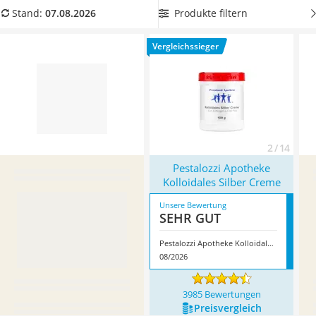
Philips-Sonicare-Zahnbürste
bewährt. Diese deckt rote Hautstellen sofort ab.
Das A und O
Produkte filtern
Stand:
07.08.2026
Schildkrötenhaus
sind jedoch pflegende Inhaltsstoffe.
Achten Sie jetzt in
Mineralfutter Pferd
unserer Vergleichstabelle auf Stoffe wie Sheabutter,
Vergleichssieger
Massagegerät
Thermalwasser oder Öle. Überzeugt hat uns hier im August
Service
2026 besonders das Modell
Pestalozzi Apotheke Kolloidales
Silber Creme
*
mit seinen Eigenschaften.
2 / 14
Pestalozzi Apotheke
Kolloidales Silber Creme
Unsere Bewertung
SEHR GUT
Pestalozzi Apotheke Kolloidales Silber Creme
08/2026
3985 Bewertungen
Preis­vergleich