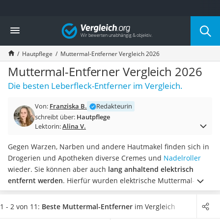
Die beliebtesten Vergleiche nach Kategorie
Vergleich
Drogerie
Inhalator
Hautpflege
Muttermal-Entferner Vergleich 2026
Haarschneider
Rollator
Muttermal-Entferner Vergleich 2026
Braun Rasierer
Die besten Leberfleck-Entferner im Vergleich.
Katzenklappe (Chip)
Rasierer
Von:
Franziska B.
Redakteurin
Masturbator
schreibt über:
Hautpflege
Massagepistole
Lektorin:
Alina V.
Epilierer
Reisehaartrockner
Gegen Warzen, Narben und andere Hautmakel finden sich in
Eiweißpulver
Drogerien und Apotheken diverse Cremes und
Nadelroller
Magnesiumpräparat
wieder. Sie können aber auch
lang anhaltend elektrisch
Katzenklappe
entfernt werden
. Hierfür wurden elektrische Muttermal-
Nackenmassagegerät
Entferner entwickelt, mit welchen Sie laut diversen Tests im
Zeckenschutz Katze
Internet Ihre Hautprobleme bequem zu Hause behandeln
1 - 2 von 11:
Beste Muttermal-Entferner
im Vergleich
leichter Haartrockner
können.
Wählen Sie jetzt aus unserer Produkttabelle
einen