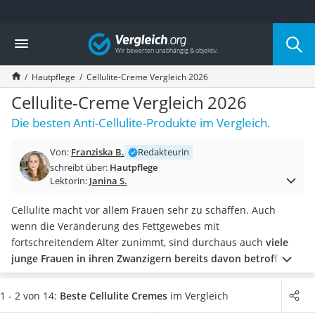
Die beliebtesten Vergleiche nach Kategorie
Vergleich
Drogerie
Inhalator
Hautpflege
Cellulite-Creme Vergleich 2026
Haarschneider
Rollator
Cellulite-Creme Vergleich 2026
Braun Rasierer
Die besten Anti-Cellulite-Produkte im Vergleich.
Katzenklappe (Chip)
Rasierer
Von:
Franziska B.
Redakteurin
Masturbator
schreibt über:
Hautpflege
Massagepistole
Lektorin:
Janina S.
Epilierer
Reisehaartrockner
Cellulite macht vor allem Frauen sehr zu schaffen. Auch
Eiweißpulver
wenn die Veränderung des Fettgewebes mit
Magnesiumpräparat
fortschreitendem Alter zunimmt, sind durchaus auch
viele
Katzenklappe
junge Frauen in ihren Zwanzigern bereits davon betroffen
.
Nackenmassagegerät
Wir empfehlen:
Den Wandel des Körpers akzeptieren, Body-
Zeckenschutz Katze
Shaming selbstbewusst entgegentreten und das Leben nicht
1 - 2 von 14:
Beste Cellulite Cremes
im Vergleich
leichter Haartrockner
um die eigene Optik kreisen lassen
. Wer andere Wege