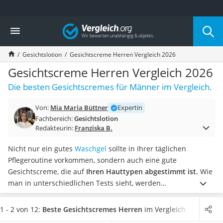
Die beliebtesten Vergleiche nach Kategorie
Vergleich
Drogerie
Inhalator
Gesichtslotion
Gesichtscreme Herren Vergleich 2026
Haarschneider
Rollator
Gesichtscreme Herren Vergleich 2026
Braun Rasierer
Die besten Gesichtscremes für Männer im Vergleich.
Katzenklappe (Chip)
Rasierer
Von:
Mia Maria Büttner
Expertin
Masturbator
Fachbereich:
Gesichtslotion
Massagepistole
Redakteurin:
Franziska B.
Epilierer
Reisehaartrockner
Nicht nur ein gutes
Waschgel
sollte in Ihrer täglichen
Eiweißpulver
Pflegeroutine vorkommen, sondern auch eine gute
Magnesiumpräparat
Gesichtscreme, die auf
Ihren Hauttypen abgestimmt ist.
Wie
Katzenklappe
man in unterschiedlichen Tests sieht, werden
Nackenmassagegerät
Gesichtscremes für Herren immer populärer.
Wählen Sie
Zeckenschutz Katze
daher jetzt eine
Gesichtscreme für Herren aus unserem
1 - 2 von 12:
Beste Gesichtscremes Herren
im Vergleich
leichter Haartrockner
Vergleich
, die Ihren Bedürfnissen entspricht, damit Ihre Haut