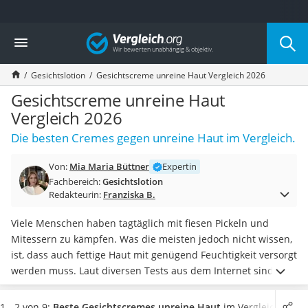
Die beliebtesten Vergleiche nach Kategorie
Vergleich
Drogerie
Inhalator
Gesichtslotion
Gesichtscreme unreine Haut Vergleich 2026
Haarschneider
Rollator
Gesichtscreme unreine Haut
Braun Rasierer
Vergleich 2026
Katzenklappe (Chip)
Die besten Cremes gegen unreine Haut im Vergleich.
Rasierer
Masturbator
Von:
Mia Maria Büttner
Expertin
Massagepistole
Fachbereich:
Gesichtslotion
Epilierer
Redakteurin:
Franziska B.
Reisehaartrockner
Eiweißpulver
Viele Menschen haben tagtäglich mit fiesen Pickeln und
Magnesiumpräparat
Mitessern zu kämpfen. Was die meisten jedoch nicht wissen,
Katzenklappe
ist, dass auch fettige Haut mit genügend Feuchtigkeit versorgt
Nackenmassagegerät
werden muss. Laut diversen Tests aus dem Internet sind
Zeckenschutz Katze
Gesichtscremes
gegen unreine Haut der Schlüssel zu einem
leichter Haartrockner
besseren Hautbild. Denn die Cremes spenden nicht nur
1 - 2 von 9:
Beste Gesichtscremes unreine Haut
im Vergleich