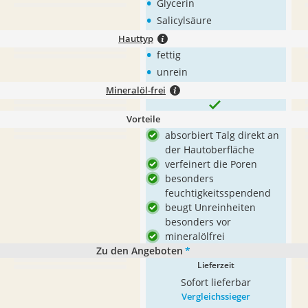
•
Glycerin
•
Salicylsäure
Hauttyp
•
fettig
•
unrein
Mineralöl-frei
Vorteile
absorbiert Talg direkt an
der Hautoberfläche
verfeinert die Poren
besonders
feuchtigkeitsspendend
beugt Unreinheiten
besonders vor
mineralölfrei
Zu den Angeboten
*
Lieferzeit
Sofort lieferbar
Vergleichssieger