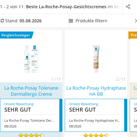
leichter Haartrockner
fündig und können Ihre Haut so bestmöglich pflegen.
Wählen
1 - 2 von 11:
Beste La-Roche-Posay-Gesichtscremes
im Vergleich
Philips-Sonicare-Zahnbürste
Sie jetzt aus unserer Vergleichstabelle
eine La-Roche-Posay-
Schildkrötenhaus
Gesichtspflege in einer Tube
, damit Sie die Creme auch gut
Produkte filtern
Stand:
05.08.2026
Mineralfutter Pferd
in Ihrer Handtasche mitführen können. Überzeugt hat uns
Service
hier im August 2026 besonders das Modell
La Roche-Posay
Vergleichssieger
Pre
Toleriane Dermallergo Creme
*
mit seinen Eigenschaften.
1 / 11
2 / 11
La Roche-Posay Toleriane
La Roche-Posay Hydraphase
L
Dermallergo Creme
HA BB
Unsere Bewertung
Unsere Bewertung
U
SEHR GUT
SEHR GUT
La Roche-Posay Toleriane Dermallergo Creme
La Roche-Posay Hydraphase HA BB
08/2026
08/2026
0