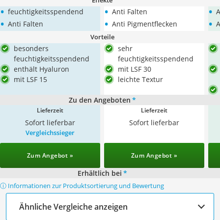
Effekte
•
•
•
feuchtigkeitsspendend
Anti Falten
A
•
•
•
Anti Falten
Anti Pigmentflecken
A
Vorteile
besonders
sehr
feuchtigkeitsspendend
feuchtigkeitsspendend
enthält Hyaluron
mit LSF 30
mit LSF 15
leichte Textur
Zu den Angeboten
*
Lieferzeit
Lieferzeit
Sofort lieferbar
Sofort lieferbar
Vergleichssieger
Zum Angebot »
Zum Angebot »
Erhältlich bei
*
ⓘ Informationen zur Produktsortierung und Bewertung
Ähnliche Vergleiche anzeigen