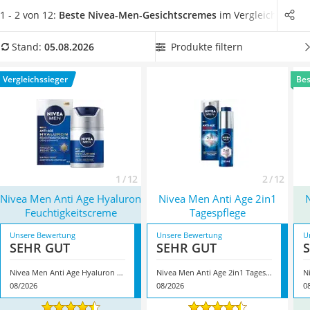
Philips-Sonicare-Zahnbürste
Hautpflege schnell gehen muss
.
Wählen Sie jetzt aus unserer
1 - 2 von 12:
Beste Nivea-Men-Gesichtscremes
im Vergleich
Schildkrötenhaus
Vergleichstabelle
eine besonders feuchtigkeitsspendende
Mineralfutter Pferd
Nivea-Men-Gesichtscreme
, damit Ihre Haut rund um die Uhr
Produkte filtern
Stand:
05.08.2026
Massagegerät
versorgt ist. Überzeugt hat uns hier im August 2026
Service
besonders das Modell
Nivea Men Anti Age Hyaluron
Vergleichssieger
Bes
Feuchtigkeitscreme
*
mit seinen Eigenschaften.
1 / 12
2 / 12
Nivea Men Anti Age Hyaluron
Nivea Men Anti Age 2in1
N
Feuchtigkeitscreme
Tagespflege
Unsere Bewertung
Unsere Bewertung
U
SEHR GUT
SEHR GUT
Nivea Men Anti Age Hyaluron Feuchtigkeitscreme
Nivea Men Anti Age 2in1 Tagespflege
08/2026
08/2026
0