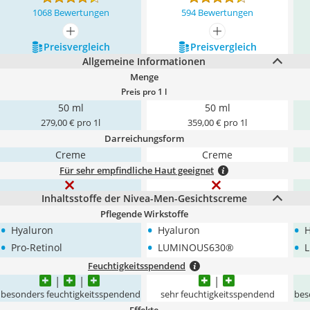
1068 Bewertungen
594 Bewertungen
mehr anzeigen
mehr anzeigen
Preis­vergleich
Preis­vergleich
Allgemeine Informationen
Menge
Preis pro 1 l
50 ml
50 ml
279,00 € pro 1l
359,00 € pro 1l
Darreichungsform
Creme
Creme
Für sehr empfindliche Haut geeignet
Inhaltsstoffe der Nivea-Men-Gesichtscreme
Pflegende Wirkstoffe
•
•
•
Hyaluron
Hyaluron
H
•
•
•
Pro-Retinol
LUMINOUS630®
Feuchtigkeitsspendend
besonders feuchtigkeitsspendend
sehr feuchtigkeitsspendend
bes