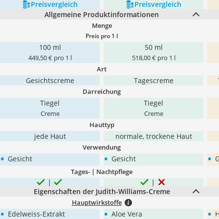
Preis­vergleich
Preis­vergleich
Allgemeine Produktinformationen
Menge
Preis pro 1 l
100 ml
50 ml
449,50 € pro 1 l
518,00 € pro 1 l
Art
Gesichtscreme
Tagescreme
Darreichung
Tiegel
Tiegel
Creme
Creme
Hauttyp
jede Haut
normale, trockene Haut
Verwendung
•
•
•
Gesicht
Gesicht
G
Tages- | Nachtpflege
Eigenschaften der Judith-Williams-Creme
Hauptwirkstoffe
•
•
•
Edelweiss-Extrakt
Aloe Vera
H