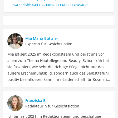
a-433d6bb4-0002-0001-0000-000037494689
Mia Maria Büttner
Expertin für Gesichtslotion
Mia ist seit 2025 im Redaktionsteam und berät uns vor
allem zum Thema Hautpflege und Beauty. Schon früh hat
sie fasziniert, wie sehr die richtige Pflege nicht nur das
äußere Erscheinungsbild, sondern auch das Selbstgefühl
positiv beeinflussen kann. Ihre Leidenschaft für Kosmetik
hat sie durch ihre Ausbildung zur staatlich geprüften
Kosmetikerin vertieft und professionalisiert und berät
nun Menschen dabei, die richtigen Produkte für sie zu
Franziska B.
finden. Mia liebt es, sich in Inhaltsstoffe und
Redakteurin für Gesichtslotion
Produktversprechen hineinzudenken und diese
Ich bin seit 2021 im Redaktionsteam und beschäftige
verständlich aufzuschlüsseln. Als Ausgleich zu ihrer