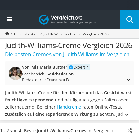
Die beliebtesten Vergleiche nach Kategorie
Vergleich
Drogerie
Inhalator
Gesichtslotion
Judith-Williams-Creme Vergleich 2026
Haarschneider
Rollator
Judith-Williams-Creme Vergleich 2026
Braun Rasierer
Die besten Cremes von Judith Williams im Vergleich.
Katzenklappe (Chip)
Rasierer
Von:
Mia Maria Büttner
Expertin
Masturbator
Fachbereich:
Gesichtslotion
Massagepistole
Redakteurin:
Franziska B.
Epilierer
Reisehaartrockner
Judith-Williams-Creme
für den Körper und das Gesicht wirkt
Eiweißpulver
feuchtigkeitsspendend
und häufig auch gegen Falten oder
Magnesiumpräparat
zellerneuernd. Bei einer
Handcreme
raten Online-Tests,
Katzenklappe
zusätzlich auf eine reparierende Wirkung
zu achten.
Judith-
Nackenmassagegerät
Williams-Creme erhalten Sie
als Creme, Lotion oder Gel
,
Zeckenschutz Katze
vorrangig in Tuben oder Tiegeln. Die Darreichungsmengen
1 - 2 von 4:
Beste Judith-Williams-Cremes
im Vergleich
leichter Haartrockner
reichen
von 30 ml bis zu 400 m
l. Häufig haben Judith-