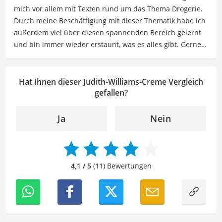
mich vor allem mit Texten rund um das Thema Drogerie.
Arbeit findet Mia Ruhe im Sport und beim Lesen, und
Durch meine Beschäftigung mit dieser Thematik habe ich
außerdem beim Verfolgen ihrer Interessen an
außerdem viel über diesen spannenden Bereich gelernt
Neurowissenschaft und Spiritualität.
und bin immer wieder erstaunt, was es alles gibt. Gerne
Der Judith-Williams-Creme-Vergleich ist aus unserer Sicht
lasse ich Sie an meinen Erfahrungen teilhaben. Als
besonders empfehlenswert für
Frauen
und
Hautpflege
.
Fachautorin für Drogerieprodukte teile ich mein Wissen
über Beauty- sowie Pflegeprodukte, Gesundheitsartikel,
Hat Ihnen dieser Judith-Williams-Creme Vergleich
Haushaltswaren und vieles mehr. Meine Beiträge
gefallen?
umfassen Produktvergleiche, Tipps, Trends und
Empfehlungen, um Lesern dabei zu helfen, die besten
Ja
Nein
Produkte für ihre Bedürfnisse zu finden sowie sowohl ihre
Schönheits- als auch Pflegeroutine zu optimieren.
Der Judith-Williams-Creme-Vergleich ist aus unserer Sicht
besonders empfehlenswert für
Frauen
und
Hautpflege
.
4,1 / 5
(11) Bewertungen