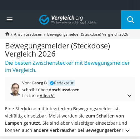
Die beliebtesten Vergleiche nach Kategorie
Vergleich
Baumarkt
Tresor feuerfest
Anschlussdosen
Bewegungsmelder (Steckdose) Vergleich 2026
Makita-Akku-Rasenmäher
Kappsäge
Bewegungsmelder (Steckdose)
Smartes Türschloss
Vergleich 2026
Akku-Rasentrimmer
Die besten Zwischenstecker mit Bewegungsmelder
Feuchtigkeitsmessgerät
im Vergleich.
Split-Klimaanlage 2 Innengeräte
Pelletofen
Von:
Georg B.
Redakteur
Bohrmaschine
schreibt über:
Anschlussdosen
Tiefbrunnenpumpe
Lektorin:
Alina V.
Fliesenschneider
Hochdruckreiniger
Eine Steckdose mit integriertem Bewegungsmelder ist
Doppelschleifer
vielfältig einsetzbar. Meist werden sie
zum Schalten von
Überwachungskamera
Lampen genutzt
. Sie sind aber vielseitiger einsetzbar und
Benzinrasenmäher mit Elektrostart
können auch
andere Verbraucher bei Bewegungserkennung
Akku-Laubsauger
mit Energie versorgen
.
Wichtig ist, dass die Leistung der