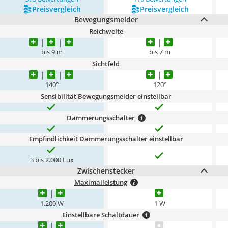
Preis­vergleich
Preis­vergleich
Bewegungsmelder
Reichweite
bis 9 m
bis 7 m
Sichtfeld
140°
120°
Sensibilität Bewegungsmelder einstellbar
Dämmerungsschalter
Empfindlichkeit Dämmerungsschalter einstellbar
3 bis 2.000 Lux
Zwischenstecker
Maximalleistung
1.200 W
1 W
Einstellbare Schaltdauer