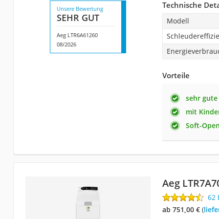
Technische Deta
Unsere Bewertung
SEHR GUT
Modell
Aeg LTR6A61260
Schleudereffizi
08/2026
Energieverbrau
Vorteile
sehr gute
mit Kinde
Soft-Ope
Aeg LTR7A7
62
ab 751,00 €
(
Lie