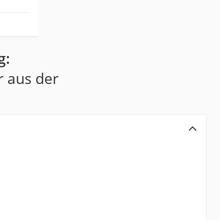
g:
r aus der