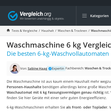
Kategorien
Die beliebtesten V
Haushalt
Tests & Vergleiche
Haushalt
Waschen & Trocknen
Waschmaschin
Wassersprudler
Waschmaschine 6 kg Verglei
Zentralstaubsauge
Brotbackautomat
Die besten 6-kg-Waschvollautomaten 
Wischroboter
Wäschespinne
Fachbereich:
Waschen & Troc
Von:
Sabine Haag
Expertin
Industriestaubsau
Die Waschmaschine ist aus kaum einem Haushalt mehr wegz
Spülmaschinentab
Personen-Haushalte
benötigen allerdings keine große Wasch
Akku-Staubsauger
Waschautomat mit 6 kg Fassungsvermögen genau richtig
ist.
finden Sie hier Geräte mit einer sehr guten Energieeffizienz.
Eierkocher
AEG-Waschmaschi
6-kg-Waschmaschinen erhalten Sie
als Front- oder Toplader
. 