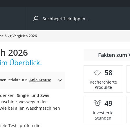
ergleiche nach Kategorie
e 6 kg Vergleich 2026
ch 2026
r
Fakten zum 
im Überblick.
58
knen
Redakteurin:
Anja Krause
Recherchierte
Produkte
ger
udenken.
Single- und Zwei-
s
49
maschine, weswegen der
 Wie bei allen Waschmaschinen
Investierte
Stunden
ne
Viele Tests prüfen die