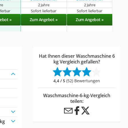
hre
2 Jahre
2 Jahre
eferbar
Sofort lieferbar
Sofort lieferbar
Sof
ebot »
Zum Angebot »
Zum Angebot »
Zu
Hat Ihnen dieser Waschmaschine 6
kg Vergleich gefallen?
4,4 / 5
(52) Bewertungen
Waschmaschine-6-kg-Vergleich
teilen:
 kg