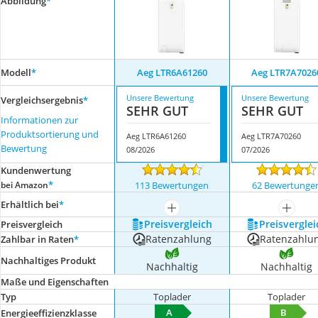
Abbildung
*
Modell
*
Aeg LTR6A61260
Aeg LTR7A7026
Unsere Bewertung
Unsere Bewertung
Vergleichsergebnis
*
SEHR GUT
SEHR GUT
Informationen zur
Produktsortierung und
Aeg LTR6A61260
Aeg LTR7A70260
Bewertung
08/2026
07/2026
Kundenwertung
*
bei Amazon
113 Bewertungen
62 Bewertunge
Erhältlich bei
*
mehr anzeigen
mehr a
Preis­vergleich
Preis­verglei
Preis­vergleich
Ratenzahlung
Ratenzahlu
Zahlbar in Raten
*
Nachhaltiges Produkt
Nachhaltig
Nachhaltig
Maße und Eigenschaften
Typ
Toplader
Toplader
A
B
Energieeffizienzklasse