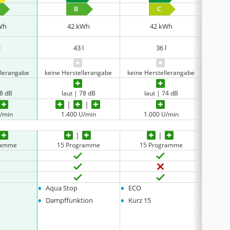
B
C
Wh
42 kWh
42 kWh
l
43 l
36 l
llerangabe
keine Herstellerangabe
keine Herstellerangabe
keine 
78 dB
laut | 78 dB
laut | 74 dB
l
U/min
1.400 U/min
1.000 U/min
1
ramme
15 Programme
15 Programme
15
•
•
•
Aqua Stop
ECO
Eco 4
•
•
•
Dampffunktion
Kurz 15
Kurz 
•
Stea
n