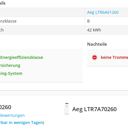
ils
Aeg LTR6A61260
enzklasse
B
ch
42 kWh
Nachteile
 Energieeffizienzklasse
keine Tromme
rsicherung
ning-System
0260
Aeg LTR7A70260
 Bewertungen
ferbar in wenigen Tagen
)