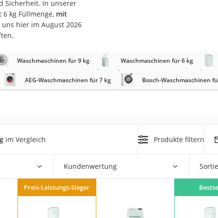
Sicherheit. In unserer
er
t 6 kg Füllmenge,
mit
t uns hier im August 2026
ften.
Waschmaschinen für 9 kg
Waschmaschinen für 6 kg
AEG-Waschmaschinen für 7 kg
Bosch-Waschmaschinen für
er
ger
ter
ne
g
im Vergleich
Produkte filtern
Kundenwertung
Sorti
Preis-Leistungs-Sieger
Bestse