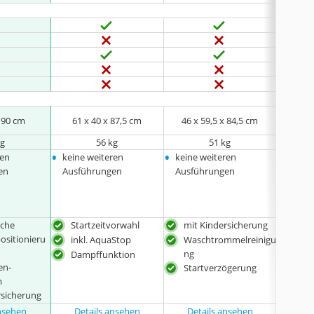
x 90 cm
61 x 40 x 87,5 cm
46 x 59,5 x 84,5 cm
45
kg
56 kg
51 kg
•
•
•
ren
keine weiteren
keine weiteren
keine
en
Ausführungen
Ausführungen
Ausfü
sche
Startzeitvorwahl
mit Kindersicherung
Kin
sitionieru
inkl. AquaStop
Waschtrommelreinigu
Men
ng
Dampffunktion
Tro
en-
Startverzögerung
Fun
m
rsicherung
ansehen
Details ansehen
Details ansehen