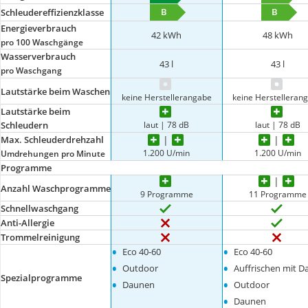
B
B
Schleudereffizienzklasse
Energieverbrauch
42 kWh
48 kWh
pro 100 Waschgänge
Wasserverbrauch
43 l
43 l
pro Waschgang
Lautstärke beim Waschen
keine Herstellerangabe
keine Herstelleran
Lautstärke beim
laut | 78 dB
laut | 78 dB
Schleudern
Max. Schleuderdrehzahl
1.200 U/min
1.200 U/min
Umdrehungen pro Minute
Programme
Anzahl Waschprogramme
9 Programme
11 Programme
Schnellwaschgang
Anti-Allergie
Trommelreinigung
•
•
Eco 40-60
Eco 40-60
•
•
Outdoor
Auffrischen mit 
Spezialprogramme
•
•
Daunen
Outdoor
•
Daunen