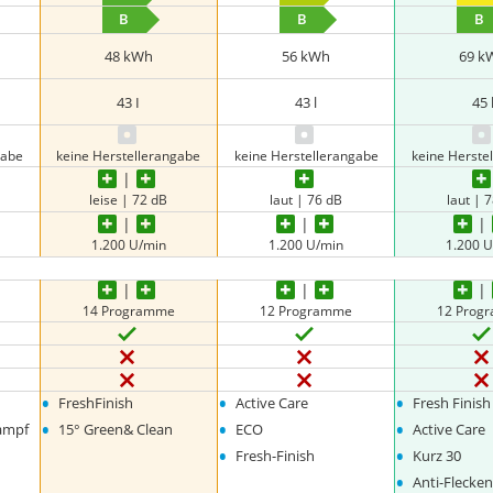
B
B
B
48 kWh
56 kWh
69 k
43 I
43 l
45 
gabe
keine Herstellerangabe
keine Herstellerangabe
keine Herste
leise | 72 dB
laut | 76 dB
laut | 
1.200 U/min
1.200 U/min
1.200 
14 Programme
12 Programme
12 Prog
•
•
•
FreshFinish
Active Care
Fresh Finish
•
•
•
Dampf
15° Green& Clean
ECO
Active Care
•
•
Fresh-Finish
Kurz 30
•
Anti-Flecke