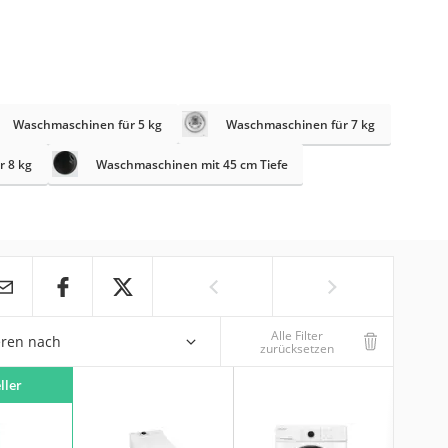
Waschmaschinen für 5 kg
Waschmaschinen für 7 kg
 8 kg
Waschmaschinen mit 45 cm Tiefe
Alle Filter
eren nach
zurücksetzen
ller