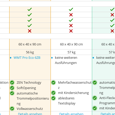
m
60 x 40 x 90 cm
60 x 40 x 90 cm
60 x 40 
56 kg
57 kg
57 
•
•
•
WMT Pro Eco 6ZB
keine weiteren
keine weite
Ausführungen
Ausführung
nktion
ZEN Technology
Mehrfachwasserschut
automati
z
Trommelpo
-
SoftOpening
mit Kindersicherung
ng
automatische
Anti-Fleck
l
ablesbares
Trommelpositionieru
Program
Textdisplay
ng
mit Kinde
Vollwasserschutz
n
Details ansehen
Details ansehen
Details 