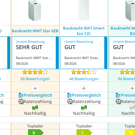
Bauknecht WAT Smart
Bauknecht W
0
Bauknecht ‎WMT Star 6ZB
Eco 12C
B3
Unsere Bewertung
Unsere Bewertung
Unsere Bewer
SEHR GUT
GUT
GUT
Bauknecht ‎WMT Star 6ZB
Bauknecht WAT Smart Eco 12C
08/2026
08/2026
08/2026
n
66 Bewertungen
48 Bewertungen
94 Bewer
nzeigen
mehr anzeigen
mehr anzeigen
m
ch
Preis­vergleich
Preis­vergleich
Preis­v
ng
Ratenzahlung
Ratenzahlung
Raten
Nachhaltig
Nachhaltig
Nachha
Toplader
Toplader
Topla
B
C
D