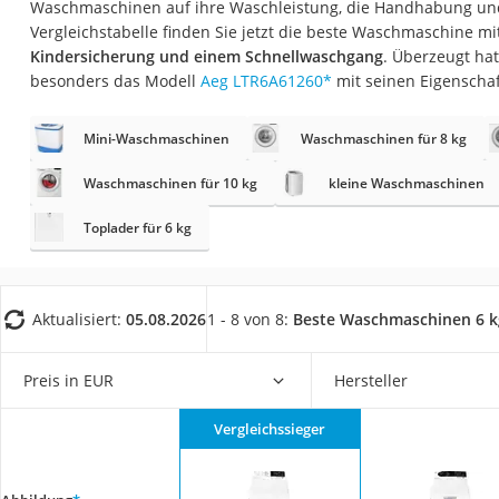
Waschmaschinen auf ihre Waschleistung, die Handhabung und 
Saug-Wisch-Robot
Vergleichstabelle finden Sie jetzt die beste Waschmaschine mi
Handstaubsauger
Kindersicherung und einem Schnellwaschgang
. Überzeugt ha
besonders das Modell
Aeg LTR6A61260
*
mit seinen Eigenscha
Milchaufschäumer
Kondenstrockner
Mini-Waschmaschinen
Waschmaschinen für 8 kg
Reiskocher
Waschmaschinen für 10 kg
kleine Waschmaschinen
Heißwasserspend
Toplader für 6 kg
Tierhaarstaubsau
Ecovacs-Saugrobo
Nespresso-Maschi
Aktualisiert:
05.08.2026
1 - 8 von 8:
Beste Waschmaschinen 6 k
Messerschärfer
Service
Preis in EUR
Hersteller
Vergleichssieger