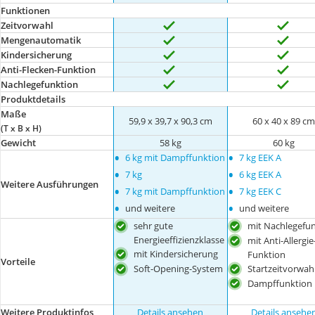
Funktionen
Zeitvorwahl
Mengenautomatik
Kindersicherung
Anti-Flecken-Funktion
Nachlegefunktion
Produktdetails
Maße
59,9 x 39,7 x 90,3 cm
60 x 40 x 89 c
(T x B x H)
Gewicht
58 kg
60 kg
•
•
6 kg mit Dampffunktion
7 kg EEK A
•
•
7 kg
6 kg EEK A
Weitere Ausführungen
•
•
7 kg mit Dampffunktion
7 kg EEK C
•
•
und weitere
und weitere
sehr gute
mit Nachlegefu
Energieeffizienzklasse
mit Anti-Allergie
mit Kindersicherung
Funktion
Vorteile
Soft-Opening-System
Startzeitvorwah
Dampffunktion
Weitere Produktinfos
Details ansehen
Details ansehe