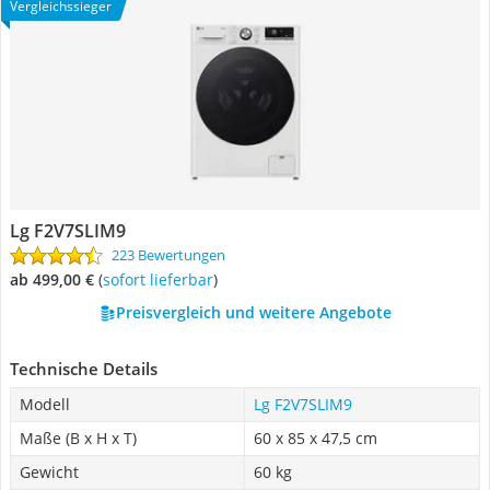
Vergleichssieger
Lg F2V7SLIM9
223 Bewertungen
ab 499,00 €
(
Sofort lieferbar
)
Preisvergleich und weitere Angebote
Technische Details
Modell
Lg F2V7SLIM9
Maße (B x H x T)
60 x 85 x 47,5 cm
Gewicht
60 kg