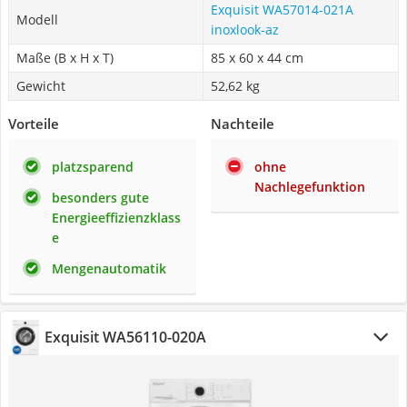
Exquisit WA57014-021A
Modell
inoxlook-az
Maße (B x H x T)
85 x 60 x 44 cm
Gewicht
52,62 kg
Vorteile
Nachteile
platzsparend
ohne
Nachlegefunktion
besonders gute
Energieeffizienzklass
e
Mengenautomatik
Exquisit WA56110-020A