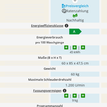
mehr anzeigen
Preis­vergleich
Ratenzahlung
Nachhaltig
Energieeffizienzklasse
A
Energieverbrauch
pro 100 Waschgänge
45 kWh
Maße (B x H x T)
60 x 85 x 47,5 cm
Gewicht
60 kg
Maximale Schleuderdrehzahl
1.200 U/min
Fassungsvermögen
9 kg
Programmanzahl