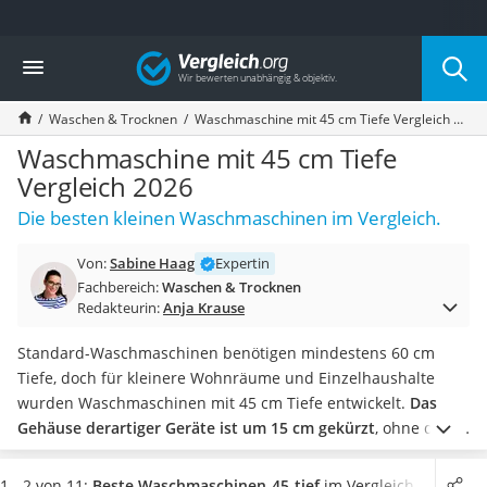
Die beliebtesten Vergleiche nach Kategorie
Vergleich
Haushalt
Wassersprudler
Waschen & Trocknen
Waschmaschine mit 45 cm Tiefe Vergleich 2026
Zentralstaubsauger
Brotbackautomat
Waschmaschine mit 45 cm Tiefe
Wischroboter
Vergleich 2026
Wäschespinne
Die besten kleinen Waschmaschinen im Vergleich.
Industriestaubsauger
Spülmaschinentabs
Von:
Sabine Haag
Expertin
Akku-Staubsauger
Fachbereich:
Waschen & Trocknen
Eierkocher
Redakteurin:
Anja Krause
AEG-Waschmaschine
Saug-Wisch-Roboter
Standard-Waschmaschinen benötigen mindestens 60 cm
Handstaubsauger
Tiefe, doch für kleinere Wohnräume und Einzelhaushalte
Milchaufschäumer
wurden Waschmaschinen mit 45 cm Tiefe entwickelt.
Das
Kondenstrockner
Gehäuse derartiger Geräte ist um 15 cm gekürzt
, ohne dass
Reiskocher
dabei gravierende Abstriche gemacht werden müssen, denn
Heißwasserspender
eine 45 cm tiefe Waschmaschine hat trotzdem
ein relativ
1 - 2 von 11:
Beste Waschmaschinen-45-tief
im Vergleich