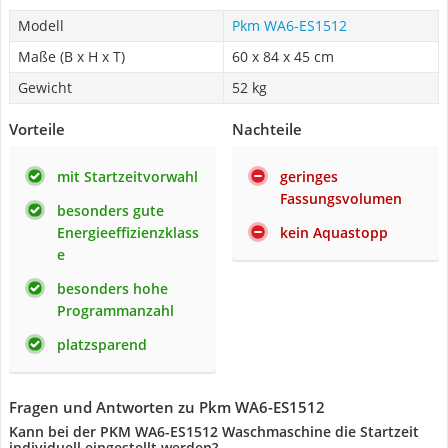
Modell
Pkm WA6-ES1512
Maße (B x H x T)
60 x 84 x 45 cm
Gewicht
52 kg
Vorteile
Nachteile
mit Startzeitvorwahl
geringes
Fassungsvolumen
besonders gute
Energieeffizienzklass
kein Aquastopp
e
besonders hohe
Programmanzahl
platzsparend
Fragen und Antworten zu Pkm WA6-ES1512
Kann bei der PKM WA6-ES1512 Waschmaschine die Startzeit
individuell eingestellt werden?