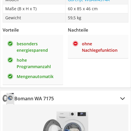
Maße (B x H x T)
60 x 85 x 46 cm
Gewicht
59,5 kg
Vorteile
Nachteile
besonders
ohne
energiesparend
Nachlegefunktion
hohe
Programmanzahl
Mengenautomatik
Bomann WA 7175