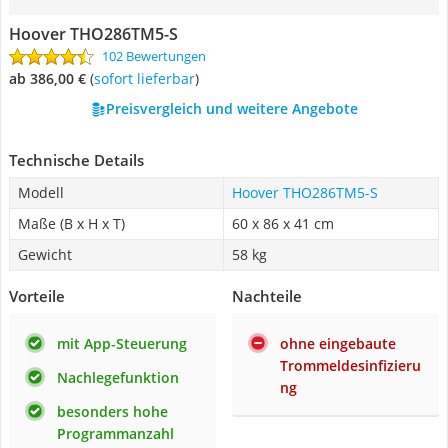
Hoover THO286TM5-S
102 Bewertungen
ab 386,00 €
(
Sofort lieferbar
)
Preisvergleich und weitere Angebote
Technische Details
Modell
Hoover THO286TM5-S
Maße (B x H x T)
60 x 86 x 41 cm
Gewicht
58 kg
Vorteile
Nachteile
mit App-Steuerung
ohne eingebaute
Trommeldesinfizieru
Nachlegefunktion
ng
besonders hohe
Programmanzahl