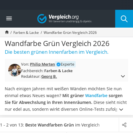
Die beliebtesten Vergleiche nach Kategorie
Vergleich
Baumarkt
Tresor feuerfest
Farben & Lacke
Wandfarbe Grün Vergleich 2026
Makita-Akku-Rasenmäher
Kappsäge
Wandfarbe Grün Vergleich 2026
Smartes Türschloss
Die besten grünen Innenfarben im Vergleich.
Akku-Rasentrimmer
Feuchtigkeitsmessgerät
Von:
Philip Merten
Experte
Split-Klimaanlage 2 Innengeräte
Fachbereich:
Farben & Lacke
Pelletofen
Redakteur:
Georg B.
Bohrmaschine
Tiefbrunnenpumpe
Nach einigen Jahren mit weißen Wänden möchten Sie nun
Fliesenschneider
einmal etwas Neues wagen?
Mit grüner
Wandfarbe
sorgen
Hochdruckreiniger
Sie für Abwechslung in Ihren Innenräumen.
Diese sieht nicht
Doppelschleifer
nur edel aus, sondern wirkt diversen Online-Tests zufolge
Überwachungskamera
auch beruhigend. Geeignet ist grüne Farbe sowohl für Wände
Benzinrasenmäher mit Elektrostart
als auch Decken und viele weitere Untergründe.
Wählen Sie
1 - 2 von 13:
Beste Wandfarben Grün
im Vergleich
Akku-Laubsauger
jetzt aus unserer Vergleichstabelle
eine grüne Wandfarbe mit