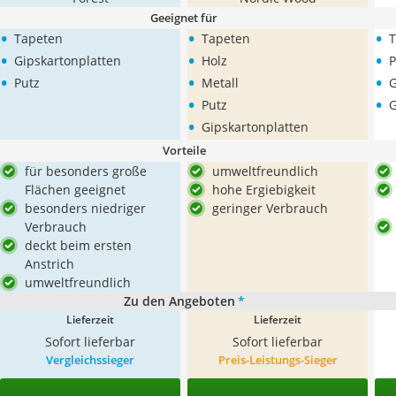
Geeignet für
•
•
•
Tapeten
Tapeten
T
•
•
•
Gipskartonplatten
Holz
P
•
•
•
Putz
Metall
G
•
•
Putz
G
•
Gipskartonplatten
Vorteile
für besonders große
umweltfreundlich
Flächen geeignet
hohe Ergiebigkeit
besonders niedriger
geringer Verbrauch
Verbrauch
deckt beim ersten
Anstrich
umweltfreundlich
Zu den Angeboten
*
Lieferzeit
Lieferzeit
Sofort lieferbar
Sofort lieferbar
Vergleichssieger
Preis-Leistungs-Sieger