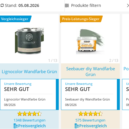
Löschdecke
niedrigem Verbrauch
, um bereits mit einem Eimer besonders
Produkte filtern
Stand:
05.08.2026
Multimeter
viel Fläche streichen zu können. Überzeugt hat uns hier im
Winterharte Palmen
August 2026 besonders das Modell
Lignocolor Wandfarbe
Vergleichssieger
Preis-Leistungs-Sieger
Gasdurchlauferhitzer
Grün
*
mit seinen Eigenschaften.
Service
1 / 13
2 / 13
Seebauer diy Wandfarbe
Po
Lignocolor Wandfarbe Grün
Grün
Unsere Bewertung
Unsere Bewertung
U
SEHR GUT
SEHR GUT
Lignocolor Wandfarbe Grün
Seebauer diy Wandfarbe Grün
08/2026
08/2026
0
1348 Bewertungen
575 Bewertungen
Preis­vergleich
Preis­vergleich