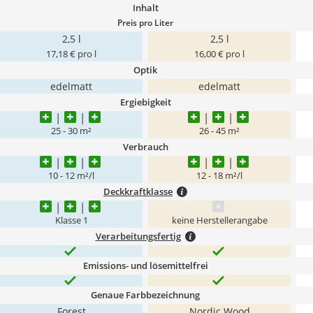
Inhalt
Preis pro Liter
2,5 l
2,5 l
17,18 € pro l
16,00 € pro l
Optik
edelmatt
edelmatt
Ergiebigkeit
25 - 30 m²
26 - 45 m²
Verbrauch
10 - 12 m²/l
12 - 18 m²/l
Deckkraftklasse
Klasse 1
keine Herstellerangabe
Verarbeitungsfertig
Emissions- und lösemittelfrei
Genaue Farbbezeichnung
Forest
Nordic Wood