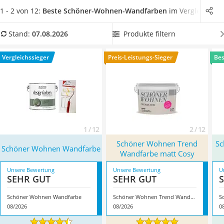
Löschdecke
Wandfarbe
sich für Ihre Wand optimal eignet, können Sie in
1 - 2 von 12:
Beste Schöner-Wohnen-Wandfarben
im Vergleich
Multimeter
unserem Vergleich herausfinden.
Wählen Sie jetzt aus
Winterharte Palmen
unserer Vergleichstabelle eine
Schöner-Wohnen-Wandfarbe
Produkte filtern
Stand:
07.08.2026
Gasdurchlauferhitzer
mit hoher Deckkraft
, damit Sie von einem tollen
Service
Farbergebnis profitieren. Überzeugt hat uns hier im August
Vergleichssieger
Preis-Leistungs-Sieger
Bes
2026 besonders das Modell
Schöner Wohnen Wandfarbe
*
mit seinen Eigenschaften.
1 / 12
2 / 12
Schöner Wohnen Trend
Sc
Schöner Wohnen Wandfarbe
Wandfarbe matt Cosy
Unsere Bewertung
Unsere Bewertung
U
SEHR GUT
SEHR GUT
Schöner Wohnen Wandfarbe
Schöner Wohnen Trend Wandfarbe matt Cosy
08/2026
08/2026
0