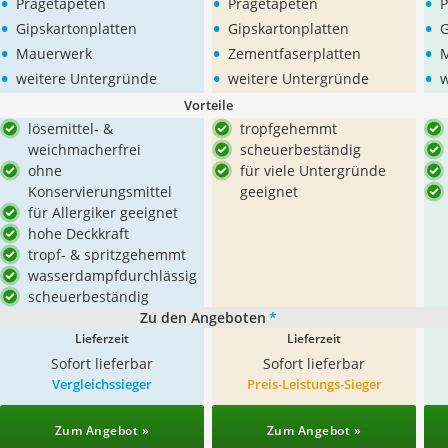
•
•
•
Prägetapeten
Prägetapeten
P
•
•
•
Gipskartonplatten
Gipskartonplatten
G
•
•
•
Mauerwerk
Zementfaserplatten
•
•
•
weitere Untergründe
weitere Untergründe
w
Vorteile
lösemittel- &
tropfgehemmt
weichmacherfrei
scheuerbeständig
ohne
für viele Untergründe
Konservierungsmittel
geeignet
für Allergiker geeignet
hohe Deckkraft
tropf- & spritzgehemmt
wasserdampfdurchlässig
scheuerbeständig
Zu den Angeboten
*
Lieferzeit
Lieferzeit
Sofort lieferbar
Sofort lieferbar
Vergleichssieger
Preis-Leistungs-Sieger
Zum Angebot »
Zum Angebot »