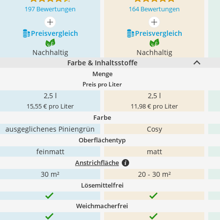
197 Bewertungen
164 Bewertungen
mehr anzeigen
mehr anzeigen
Preis­vergleich
Preis­vergleich
Nachhaltig
Nachhaltig
Farbe & Inhaltsstoffe
Menge
Preis pro Liter
2,5 l
2,5 l
15,55 € pro Liter
11,98 € pro Liter
Farbe
ausgeglichenes Piniengrün
Cosy
Oberflächentyp
feinmatt
matt
Anstrichfläche
30 m²
20 - 30 m²
Lösemittelfrei
Weichmacherfrei