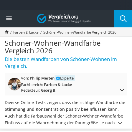
Die beliebtesten Vergleiche nach Kategorie
Vergleich
Baumarkt
Tresor feuerfest
Farben & Lacke
Schöner-Wohnen-Wandfarbe Vergleich 2026
Makita-Akku-Rasenmäher
Kappsäge
Schöner-Wohnen-Wandfarbe
Smartes Türschloss
Vergleich 2026
Akku-Rasentrimmer
Die besten Wandfarben von Schöner-Wohnen im
Feuchtigkeitsmessgerät
Vergleich.
Split-Klimaanlage 2 Innengeräte
Pelletofen
Von:
Philip Merten
Experte
Bohrmaschine
Fachbereich:
Farben & Lacke
Tiefbrunnenpumpe
Redakteur:
Georg B.
Fliesenschneider
Hochdruckreiniger
Diverse Online-Tests zeigen, dass die richtige Wandfarbe die
Doppelschleifer
Stimmung und Konzentration positiv beeinflussen
kann.
Überwachungskamera
Auch hat die Farbauswahl der Schöner-Wohnen-Wandfarbe
Benzinrasenmäher mit Elektrostart
Einfluss auf die Wahrnehmung der Raumgröße. Je nach
Akku-Laubsauger
Raum eignen sich somit unterschiedliche Farben. Welche