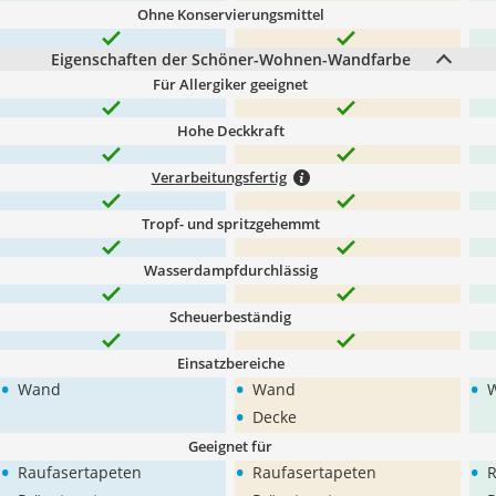
Ohne Konservierungsmittel
Eigenschaften der Schöner-Wohnen-Wandfarbe
Für Allergiker geeignet
Hohe Deckkraft
Verarbeitungsfertig
Tropf- und spritzgehemmt
Wasserdampfdurchlässig
Scheuerbeständig
Einsatzbereiche
•
•
•
Wand
Wand
•
Decke
Geeignet für
•
•
•
Raufasertapeten
Raufasertapeten
R