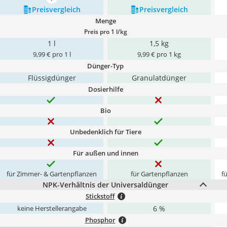
mehr anzeigen
Preis­vergleich
Preis­vergleich
Menge
Preis pro 1 l/kg
1 l
1,5 kg
9,99 € pro 1 l
9,99 € pro 1 kg
Dünger-Typ
Flüssigdünger
Granulatdünger
Dosierhilfe
Bio
Unbedenklich für Tiere
Für außen und innen
für Zimmer- & Gartenpflanzen
für Gartenpflanzen
f
NPK-Verhältnis der Universaldünger
Stickstoff
6 %
keine Herstellerangabe
Phosphor