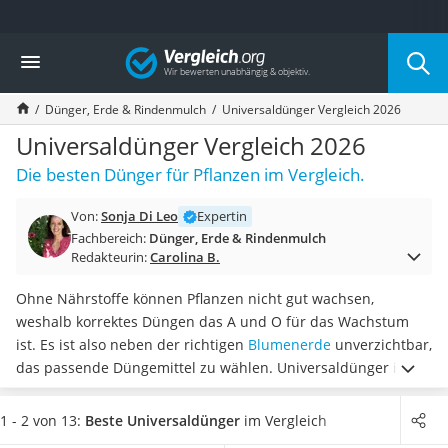
Die beliebtesten Vergleiche nach Kategorie
Vergleich
Baumarkt
Tresor feuerfest
Dünger, Erde & Rindenmulch
Universaldünger Vergleich 2026
Makita-Akku-Rasenmäher
Kappsäge
Universaldünger Vergleich 2026
Smartes Türschloss
Die besten Dünger für Pflanzen im Vergleich.
Akku-Rasentrimmer
Feuchtigkeitsmessgerät
Von:
Sonja Di Leo
Expertin
Split-Klimaanlage 2 Innengeräte
Fachbereich:
Dünger, Erde & Rindenmulch
Pelletofen
Redakteurin:
Carolina B.
Bohrmaschine
Tiefbrunnenpumpe
Ohne Nährstoffe können Pflanzen nicht gut wachsen,
Fliesenschneider
weshalb korrektes Düngen das A und O für das Wachstum
Hochdruckreiniger
ist. Es ist also neben der richtigen
Blumenerde
unverzichtbar,
Doppelschleifer
das passende Düngemittel zu wählen. Universaldünger ist
Überwachungskamera
zwar für viele Pflanzen geeignet, aber es gibt dennoch einige
Benzinrasenmäher mit Elektrostart
Faktoren zu beachten. Diverse Online-Tests empfehlen unter
1 - 2 von 13:
Beste Universaldünger
im Vergleich
Akku-Laubsauger
anderem darauf zu achten,
wie das NPK-Verhältnis