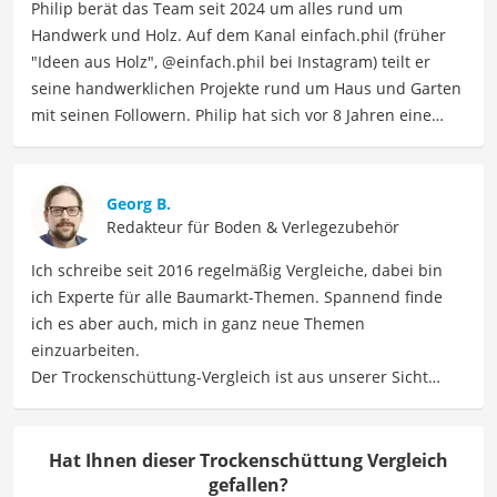
Philip berät das Team seit 2024 um alles rund um
Handwerk und Holz. Auf dem Kanal einfach.phil (früher
"Ideen aus Holz", @einfach.phil bei Instagram) teilt er
seine handwerklichen Projekte rund um Haus und Garten
mit seinen Followern. Philip hat sich vor 8 Jahren eine
CNC Fräse komplett selbst gebaut, also konstruiert,
gefertigt und gebaut. Damit stellt er seitdem tolle und
individuelle Produkte aus Holz her. Außerdem setzt er
Georg B.
vom Fliesenlegen bis hin zu Pflaster- und Elektroarbeiten
Redakteur für Boden & Verlegezubehör
viele verschiedene Projekte ums Haus um. Bisher hat er
Ich schreibe seit 2016 regelmäßig Vergleiche, dabei bin
u.a. eine Werkstatt, ein Mikrozementbad und eine
ich Experte für alle Baumarkt-Themen. Spannend finde
Terrasse mit Drainagemörtel umgebaut, Trockenbau und
ich es aber auch, mich in ganz neue Themen
Elektroarbeit umgesetzt sowie eigene Möbel gebaut und
einzuarbeiten.
gestaltet. Philip bringt sein technisches und
Der Trockenschüttung-Vergleich ist aus unserer Sicht
handwerkliches Verständnis zusammen und arbeitet sich
besonders empfehlenswert für
Bauarbeiter
und
auch gern in neue Themen ein.
Handwerker
.
Der Trockenschüttung-Vergleich ist aus unserer Sicht
Hat Ihnen dieser Trockenschüttung Vergleich
besonders empfehlenswert für
Bauarbeiter
und
gefallen?
Handwerker
.