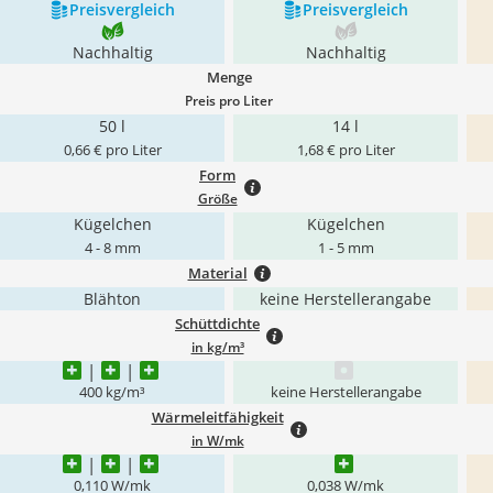
Preis­vergleich
Preis­vergleich
Nachhaltig
Nachhaltig
Menge
Preis pro Liter
50 l
14 l
0,66 € pro Liter
1,68 € pro Liter
Form
Größe
Kügelchen
Kügelchen
4 - 8 mm
1 - 5 mm
Material
Blähton
keine Herstellerangabe
Schüttdichte
in kg/m³
400 kg/m³
keine Herstellerangabe
Wärmeleitfähigkeit
in W/mk
0,110 W/mk
0,038 W/mk