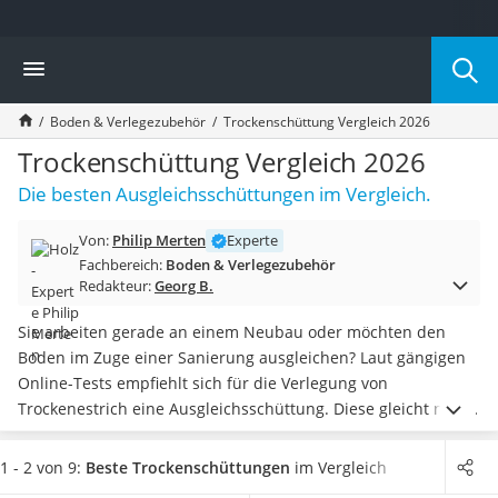
Die beliebtesten Vergleiche nach Kategorie
Vergleich
Baumarkt
Tresor feuerfest
Boden & Verlegezubehör
Trockenschüttung Vergleich 2026
Makita-Akku-Rasenmäher
Kappsäge
Trockenschüttung Vergleich 2026
Smartes Türschloss
Die besten Ausgleichsschüttungen im Vergleich.
Akku-Rasentrimmer
Feuchtigkeitsmessgerät
Von:
Philip Merten
Experte
Split-Klimaanlage 2 Innengeräte
Fachbereich:
Boden & Verlegezubehör
Pelletofen
Redakteur:
Georg B.
Bohrmaschine
Tiefbrunnenpumpe
Sie arbeiten gerade an einem Neubau oder möchten den
Fliesenschneider
Boden im Zuge einer Sanierung ausgleichen? Laut gängigen
Hochdruckreiniger
Online-Tests empfiehlt sich für die Verlegung von
Doppelschleifer
Trockenestrich eine Ausgleichsschüttung. Diese gleicht nicht
Überwachungskamera
nur Unebenheiten aus, sondern
hat auch eine
Benzinrasenmäher mit Elektrostart
ausgezeichnete Wärmeleitfähigkeit und
1 - 2 von 9:
Beste Trockenschüttungen
im Vergleich
Akku-Laubsauger
Trittschalldämmung
.
Die Ausgleichsschüttung ist in Form von