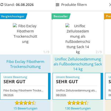
Löschdecke
Granulat erhältlich und lässt sich so optimal ohne
Produkte filtern
Stand:
06.08.2026
Multimeter
Trockenzeit verteilen.
Wählen Sie jetzt eine
belastbare
Winterharte Palmen
Trockenschüttung
aus unserer Vergleichstabelle, damit Sie
Vergleichssieger
Bestseller
Pre
Gasdurchlauferhitzer
den Trockenestrich optimal verlegen können. Überzeugt hat
Service
uns hier im August 2026 besonders das Modell
Fibo Exclay
Fibotherm Trockenschüttung
*
mit seinen Eigenschaften.
1 / 9
2 / 9
Unifloc Zellulosedämmung
Fibo Exclay Fibotherm
als Fußbodenschüttung Sack
Trockenschüttung
14 kg
Unsere Bewertung
Unsere Bewertung
U
SEHR GUT
SEHR GUT
Fibo Exclay Fibotherm Trockenschüttung
Unifloc Zellulosedämmung als Fußbodenschüttung Sack 14 kg
08/2026
08/2026
0
15 Bewertungen
130 Bewertungen