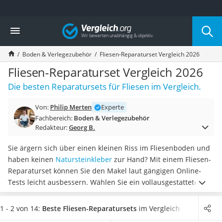
Die beliebtesten Vergleiche nach Kategorie
Vergleich
Baumarkt
Tresor feuerfest
Boden & Verlegezubehör
Fliesen-Reparaturset Vergleich 2026
Makita-Akku-Rasenmäher
Kappsäge
Fliesen-Reparaturset Vergleich 2026
Smartes Türschloss
Die besten Reparatursets für Fliesen im Vergleich.
Akku-Rasentrimmer
Feuchtigkeitsmessgerät
Von:
Philip Merten
Experte
Split-Klimaanlage 2 Innengeräte
Fachbereich:
Boden & Verlegezubehör
Pelletofen
Redakteur:
Georg B.
Bohrmaschine
Tiefbrunnenpumpe
Sie ärgern sich über einen kleinen Riss im Fliesenboden und
Fliesenschneider
haben keinen
Natursteinkleber
zur Hand? Mit einem Fliesen-
Hochdruckreiniger
Reparaturset können Sie den Makel laut gängigen Online-
Doppelschleifer
Tests leicht ausbessern. Wählen Sie ein vollausgestattetes
Überwachungskamera
Set,
benötigen Sie für die Korrekturen keinerlei sonstiges
Benzinrasenmäher mit Elektrostart
Werkzeug
. Im praktischen Aufbewahrungskoffer ist bereits
1 - 2 von 14:
Beste Fliesen-Reparatursets
im Vergleich
Akku-Laubsauger
alles Notwendige enthalten.
Wählen Sie jetzt aus unserer