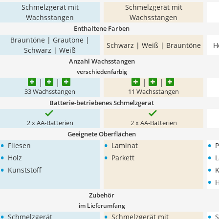
Schmelzgerät mit
Schmelzgerät mit
Wachsstangen
Wachsstangen
Enthaltene Farben
Brauntöne | Grautöne |
Schwarz | Weiß | Brauntöne
H
Schwarz | Weiß
Anzahl Wachsstangen
verschiedenfarbig
33 Wachsstangen
11 Wachsstangen
Batterie-betriebenes Schmelzgerät
2 x AA-Batterien
2 x AA-Batterien
Geeignete Oberflächen
•
•
•
Fliesen
Laminat
P
•
•
•
Holz
Parkett
L
•
•
Kunststoff
K
•
H
Zubehör
im Lieferumfang
•
•
•
Schmelzgerät
Schmelzgerät mit
S