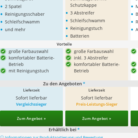
•
•
Schutzkappe
2 Spatel
M
•
•
•
3 Abstreifer
Reinigungsschaber
B
•
•
•
Schleifschwamm
Schleifschwamm
R
•
•
•
Reinigungstuch
und mehr
A
•
Batterien
Vorteile
große Farbauswahl
große Farbauswahl
komfortabler Batterie-
inkl. 3 Abstreifer
Betrieb
komfortabler Batterie-
mit Reinigungstuch
Betrieb
Zu den Angeboten
*
Lieferzeit
Lieferzeit
Sofort lieferbar
Sofort lieferbar
Vergleichssieger
Preis-Leistungs-Sieger
Zum Angebot »
Zum Angebot »
Erhältlich bei
*
ⓘ Informationen zur Produktsortierung und Bewertung