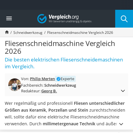
Die beliebtesten Vergleiche nach Kategorie
Vergleich
Baumarkt
Tresor feuerfest
Schneidwerkzeug
Fliesenschneidmaschine Vergleich 2026
Makita-Akku-Rasenmäher
Kappsäge
Fliesenschneidmaschine Vergleich
Smartes Türschloss
2026
Akku-Rasentrimmer
Die besten elektrischen Fliesenschneidemaschinen
Feuchtigkeitsmessgerät
im Vergleich.
Split-Klimaanlage 2 Innengeräte
Pelletofen
Von:
Philip Merten
Experte
Bohrmaschine
Fachbereich:
Schneidwerkzeug
Tiefbrunnenpumpe
Redakteur:
Georg B.
Fliesenschneider
Hochdruckreiniger
Wer regelmäßig und professionell
Fliesen unterschiedlicher
Doppelschleifer
Größen aus Keramik, Porzellan und Stein
zurechtschneiden
Überwachungskamera
will, sollte dafür eine elektrische Fliesenschneidmaschine
Benzinrasenmäher mit Elektrostart
verwenden. Durch
millimetergenaue Technik
und äußerst
Akku-Laubsauger
robustes Material können mit einer Fliesenschneidmaschine