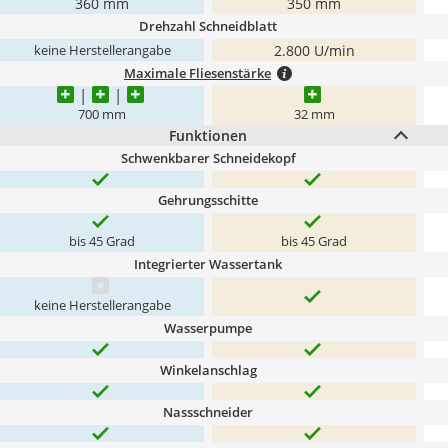
360 mm
350 mm
Drehzahl Schneidblatt
2.800 U/min
keine Herstellerangabe
Maximale Fliesenstärke
700 mm
32 mm
Funktionen
Schwenkbarer Schneidekopf
Gehrungsschitte
bis 45 Grad
bis 45 Grad
Integrierter Wassertank
keine Herstellerangabe
Wasserpumpe
Winkelanschlag
Nassschneider