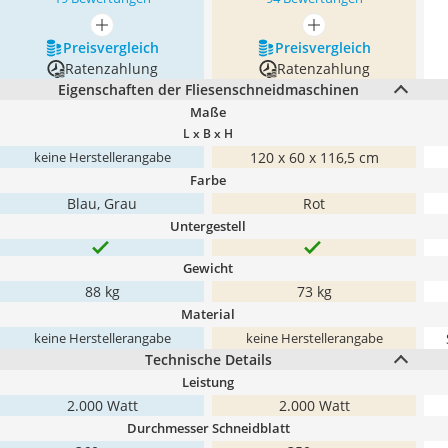
mehr anzeigen
mehr anzeigen
Preis­vergleich
Preis­vergleich
Ratenzahlung
Ratenzahlung
Eigenschaften der Fliesenschneidmaschinen
Maße
L x B x H
120 x 60 x 116,5 cm
keine Herstellerangabe
Farbe
Blau, Grau
Rot
Untergestell
Gewicht
88 kg
73 kg
Material
keine Herstellerangabe
keine Herstellerangabe
Technische Details
Leistung
2.000 Watt
2.000 Watt
Durchmesser Schneidblatt