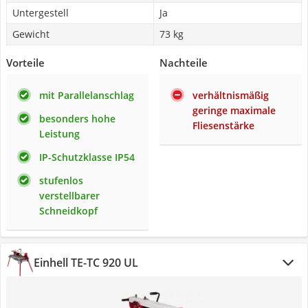
Untergestell
Ja
Gewicht
73 kg
Vorteile
Nachteile
mit Parallelanschlag
verhältnismäßig
geringe maximale
besonders hohe
Fliesenstärke
Leistung
IP-Schutzklasse IP54
stufenlos
verstellbarer
Schneidkopf
Einhell TE-TC 920 UL