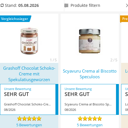
MCT-Öl
Gebäckanteil
– und kommen Ihrer Spekulatius-Leidenschaft
Produkte filtern
Stand:
05.08.2026
Trüffelöl
auch jenseits der Adventszeit nach. Überzeugt hat uns hier
Erythrit
im August 2026 besonders das Modell
Grashoff Chocolat
Vergleichssieger
Pre
Müsli ohne Zuckerzusatz
Schoko-Creme mit Spekulatiusgewürzen
*
mit seinen
Service
Eigenschaften.
1 / 5
2 / 5
Grashoff Chocolat Schoko-
Scyavuru Crema al Biscotto
L
Creme mit
Speculoos
Spekulatiusgewürzen
Unsere Bewertung
Unsere Bewertung
U
SEHR GUT
SEHR GUT
Grashoff Chocolat Schoko-Creme mit Spekulatiusgewürzen
Scyavuru Crema al Biscotto Speculoos
L
08/2026
08/2026
0
5 Bewertungen
5 Bewertungen