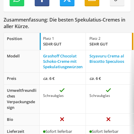
besonders empfehlenswert für
Genießer
.
Zusammenfassung: Die besten Spekulatius-Cremes in
aller Kürze.
Position
Platz 1
Platz 2
SEHR GUT
SEHR GUT
Modell
Grashoff Chocolat
Scyavuru Crema al
Schoko-Creme mit
Biscotto Speculoos
Spekulatiusgewürzen
Preis
ca.
6 €
ca.
6 €
Umweltfreundli
Schraubglas
Schraubglas
ches
Verpackungsde
sign
Bio
Lieferzeit
Sofort lieferbar
Sofort lieferbar